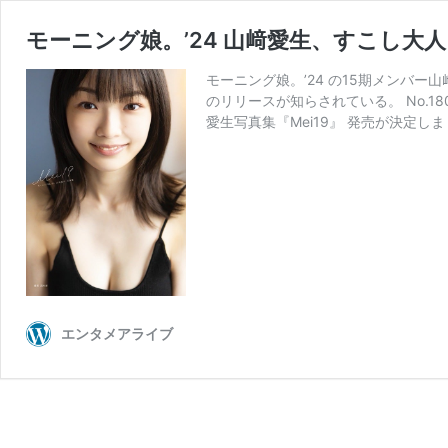
モーニング娘。’24 山﨑愛生、すこし大人
モーニング娘。’24 の15期メンバ
のリリースが知らされている。 No.18
愛生写真集『Mei19』 発売が決定し
エンタメアライブ