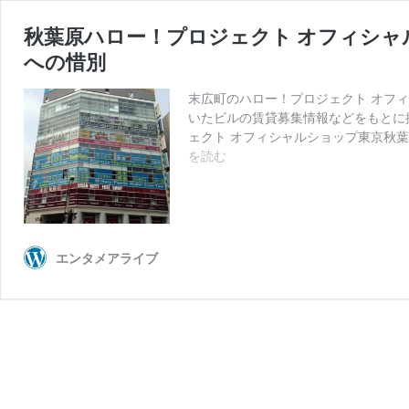
秋葉原ハロー！プロジェクト オフィシャ
への惜別
末広町のハロー！プロジェクト オフ
いたビルの賃貸募集情報などをもとに
ェクト オフィシャルショップ東京秋葉
秋
を読む
葉
原
ハ
ロ
ー！
エンタメアライブ
プ
ロ
ジ
ェ
ク
ト
オ
フ