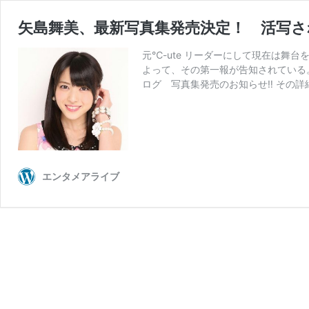
矢島舞美、最新写真集発売決定！ 活写
元℃-ute リーダーにして現在は舞
よって、その第一報が告知されている。 
ログ 写真集発売のお知らせ‼︎ その
エンタメアライブ