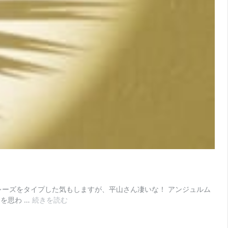
レーズをタイプした気もしますが、平山さん凄いな！ アンジュルム
夏
を思わ …
続きを読む
の
ハ