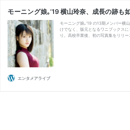
モーニング娘｡’19 横山玲奈、成長の跡
モーニング娘｡’19 の13期メンバ
けでなく、版元となるワニブックスにも
り。高校卒業後、初の写真集をリリー
エンタメアライブ