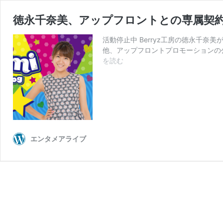
徳永千奈美、アップフロントとの専属契
活動停止中 Berryz工房の徳永千
他、アップフロントプロモーションの
徳
を読む
永
千
奈
美、
ア
ッ
プ
エンタメアライブ
フ
ロ
ン
ト
と
の
専
属