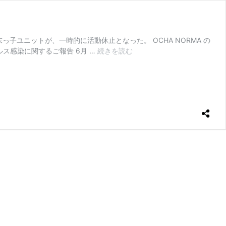
子ユニットが、一時的に活動休止となった。 OCHA NORMA の
OCHA
ルス感染に関するご報告 6月 …
続きを読む
NORMA
石
栗
奏
美、
コ
ロ
ナ
感
染
で
グ
ル
ー
プ
全