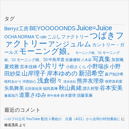
タグ
Juice=Juice
BEYOOOOONDS
Berryz工房
つばきフ
OCHA NORMA
℃-ute
こぶしファクトリー
ァクトリー
アンジュルム
カントリー・ガ
モーニング娘。
ールズ
モーニング
モーニング娘。'21
写真集
中島早貴
加賀楓
佐藤優樹
娘。'22
モーニング娘。'20
八木栞
小片リサ
小野瑞歩
小野
夏焼雅
宮本佳林
小田さくら
新沼希空
山岸理子
岸本ゆめの
田紗栞
森戸知沙希
浅倉樹々
熊井友理奈
植村あかり
河西結心
牧野真莉愛
清水佐紀
谷本安美
秋山眞緒
矢島舞美
譜久村聖
福田真琳
石田亜佑美
道重さゆみ
須藤茉麻
鈴木愛理
豫風瑠乃
野中美希
最近のコメント
ハロプロ公式 YouTube 配信３番組が、次週（4/22）から合同の特別番組に
に
椿道茂高
より