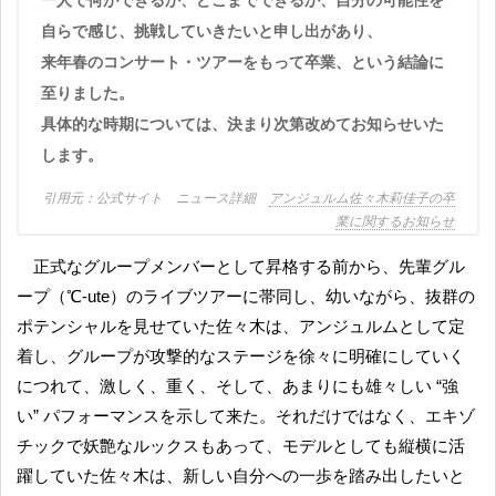
一人で何ができるか、どこまでできるか、自分の可能性を
自らで感じ、挑戦していきたいと申し出があり、
来年春のコンサート・ツアーをもって卒業、という結論に
至りました。
具体的な時期については、決まり次第改めてお知らせいた
します。
公式サイト ニュース詳細
アンジュルム佐々木莉佳子の卒
業に関するお知らせ
正式なグループメンバーとして昇格する前から、先輩グル
ープ（℃-ute）のライブツアーに帯同し、幼いながら、抜群の
ポテンシャルを見せていた佐々木は、アンジュルムとして定
着し、グループが攻撃的なステージを徐々に明確にしていく
につれて、激しく、重く、そして、あまりにも雄々しい “強
い” パフォーマンスを示して来た。それだけではなく、エキゾ
チックで妖艶なルックスもあって、モデルとしても縦横に活
躍していた佐々木は、新しい自分への一歩を踏み出したいと