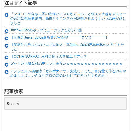
注目サイト記事
「マスコミの立ち位置の勘違いっぷりがすごい」と報ステ大越キャスター
の台詞に視聴者絶句、高市とトランプを同列視させようという思惑がひし
ひしと
Juice=Juiceのポップミュージックとかいう曲
【画像】Juice=Juice最新集合写真ｷﾀ━━━━(ﾟ∀ﾟ)━━━━!!
【朗報】小島はなのハロプロ加入、元Juice=Juice宮本佳林のスカウトだ
った
【OCHA NORMA】米村姫良々の無加工ドアップ
ズッキだけ譜久村の卒コンに来ないｗｗｗｗｗｗｗｗｗｗｗｗｗｗｗｗ
アンジュルム橋迫鈴「カルボナーラ！失敗しました。目分量で作るのをや
めましょう。いきなりプロの方のレシピで作ろうとするのも」
記事検索