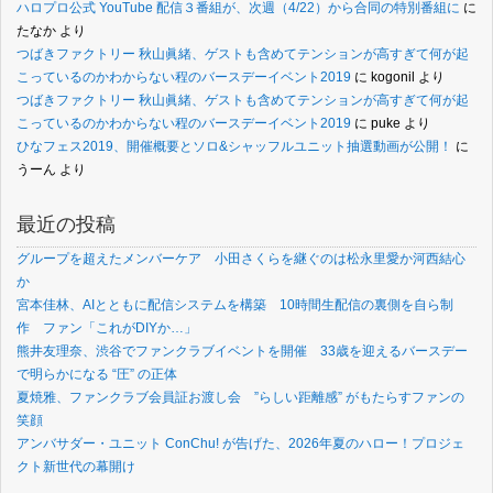
ハロプロ公式 YouTube 配信３番組が、次週（4/22）から合同の特別番組に
に
たなか
より
つばきファクトリー 秋山眞緒、ゲストも含めてテンションが高すぎて何が起
こっているのかわからない程のバースデーイベント2019
に
kogonil
より
つばきファクトリー 秋山眞緒、ゲストも含めてテンションが高すぎて何が起
こっているのかわからない程のバースデーイベント2019
に
puke
より
ひなフェス2019、開催概要とソロ&シャッフルユニット抽選動画が公開！
に
うーん
より
最近の投稿
グループを超えたメンバーケア 小田さくらを継ぐのは松永里愛か河西結心
か
宮本佳林、AIとともに配信システムを構築 10時間生配信の裏側を自ら制
作 ファン「これがDIYか…」
熊井友理奈、渋谷でファンクラブイベントを開催 33歳を迎えるバースデー
で明らかになる “圧” の正体
夏焼雅、ファンクラブ会員証お渡し会 ”らしい距離感” がもたらすファンの
笑顔
アンバサダー・ユニット ConChu! が告げた、2026年夏のハロー！プロジェ
クト新世代の幕開け