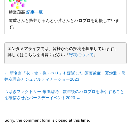
椿道茂高
記事一覧
道重さんと熊井ちゃんと小片さんとハロプロを応援していま
す。
エンタメアライブでは、皆様からの投稿を募集しています。
詳しくはこちらを御覧ください『
寄稿について
』
←
新名言「衣・食・住・ベリ」も爆誕した 須藤茉麻・夏焼雅・熊
井友理奈カジュアルディナーショー2023
つばきファクトリー 豫風瑠乃、数年後のハロプロを牽引すること
を確信させたバースデーイベント2023
→
Sorry, the comment form is closed at this time.