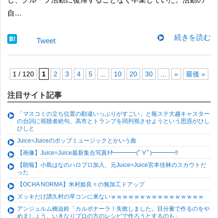
自…
続きを読む
Tweet
1 / 120
1
2
3
4
5
...
10
20
30
...
»
最後 »
注目サイト記事
「マスコミの立ち位置の勘違いっぷりがすごい」と報ステ大越キャスター
の台詞に視聴者絶句、高市とトランプを同列視させようという思惑がひし
ひしと
Juice=Juiceのポップミュージックとかいう曲
【画像】Juice=Juice最新集合写真ｷﾀ━━━━(ﾟ∀ﾟ)━━━━!!
【朗報】小島はなのハロプロ加入、元Juice=Juice宮本佳林のスカウトだ
った
【OCHA NORMA】米村姫良々の無加工ドアップ
ズッキだけ譜久村の卒コンに来ないｗｗｗｗｗｗｗｗｗｗｗｗｗｗｗｗ
アンジュルム橋迫鈴「カルボナーラ！失敗しました。目分量で作るのをや
めましょう。いきなりプロの方のレシピで作ろうとするのも」