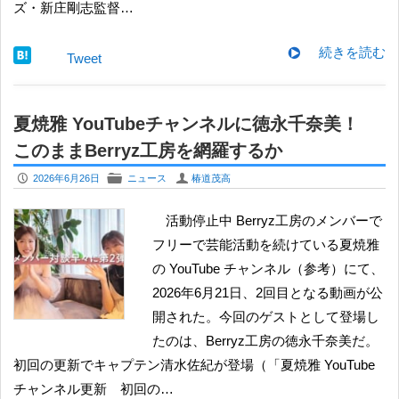
ズ・新庄剛志監督…
続きを読む
Tweet
夏焼雅 YouTubeチャンネルに徳永千奈美！
このままBerryz工房を網羅するか
P
F
U
2026年6月26日
ニュース
椿道茂高
活動停止中 Berryz工房のメンバーで
フリーで芸能活動を続けている夏焼雅
の YouTube チャンネル（参考）にて、
2026年6月21日、2回目となる動画が公
開された。今回のゲストとして登場し
たのは、Berryz工房の徳永千奈美だ。
初回の更新でキャプテン清水佐紀が登場（「夏焼雅 YouTube
チャンネル更新 初回の…