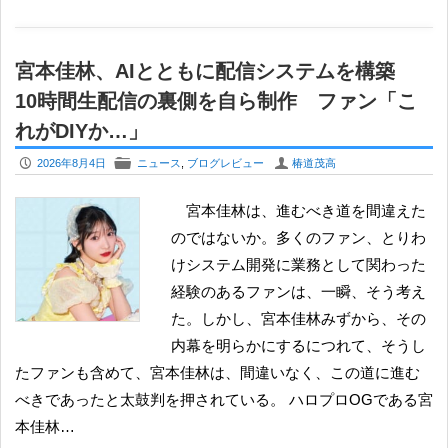
宮本佳林、AIとともに配信システムを構築
10時間生配信の裏側を自ら制作 ファン「こ
れがDIYか…」
P
F
U
2026年8月4日
ニュース
,
ブログレビュー
椿道茂高
宮本佳林は、進むべき道を間違えた
のではないか。多くのファン、とりわ
けシステム開発に業務として関わった
経験のあるファンは、一瞬、そう考え
た。しかし、宮本佳林みずから、その
内幕を明らかにするにつれて、そうし
たファンも含めて、宮本佳林は、間違いなく、この道に進む
べきであったと太鼓判を押されている。 ハロプロOGである宮
本佳林…