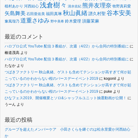
浅倉樹々
熊井友理奈
植村あかり
河西結心
牧野真莉愛
清水佐紀
谷本安美
秋山眞緒
矢島舞美
譜久村聖
福田真琳
石田亜佑美
道重さゆみ
須藤茉麻
鈴木愛理
豫風瑠乃
野中美希
最近のコメント
ハロプロ公式 YouTube 配信３番組が、次週（4/22）から合同の特別番組に
に
椿道茂高
より
ハロプロ公式 YouTube 配信３番組が、次週（4/22）から合同の特別番組に
に
たなか
より
つばきファクトリー 秋山眞緒、ゲストも含めてテンションが高すぎて何が起
こっているのかわからない程のバースデーイベント2019
に
kogonil
より
つばきファクトリー 秋山眞緒、ゲストも含めてテンションが高すぎて何が起
こっているのかわからない程のバースデーイベント2019
に
puke
より
ひなフェス2019、開催概要とソロ&シャッフルユニット抽選動画が公開！
に
うーん
より
最近の投稿
グループを超えたメンバーケア 小田さくらを継ぐのは松永里愛か河西結心
か