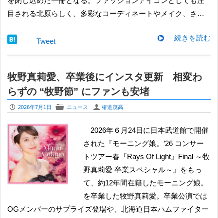
を閉じ込めた一冊となる。ファッションアイコンとしても注
目される北原らしく、多彩なコーディネートやメイク、さ…
続きを読む
Tweet
牧野真莉愛、卒業後にインスタ更新 相変わ
らずの “牧野節” にファンも安堵
P
F
U
2026年7月1日
ニュース
椿道茂高
2026年６月24日に日本武道館で開催
された『モーニング娘。’26 コンサー
トツアー春『Rays Of Light』Final ～牧
野真莉愛 卒業スペシャル～』をもっ
て、約12年間在籍したモーニング娘。
を卒業した牧野真莉愛。卒業公演では
OGメンバーのサプライズ登場や、北海道日本ハムファイター