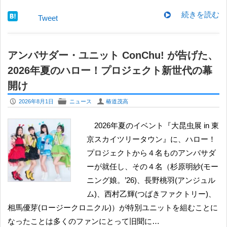
続きを読む
Tweet
アンバサダー・ユニット ConChu! が告げた、
2026年夏のハロー！プロジェクト新世代の幕
開け
P
F
U
2026年8月1日
ニュース
椿道茂高
2026年夏のイベント『大昆虫展 in 東
京スカイツリータウン』に、ハロー！
プロジェクトから４名ものアンバサダ
ーが就任し、その４名（杉原明紗(モー
ニング娘。’26)、長野桃羽(アンジュル
ム)、西村乙輝(つばきファクトリー)、
相馬優芽(ロージークロニクル)）が特別ユニットを組むことに
なったことは多くのファンにとって旧聞に…