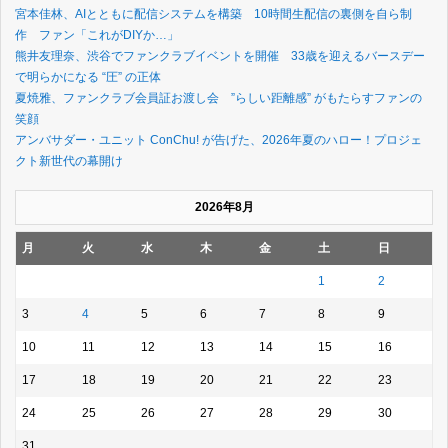
宮本佳林、AIとともに配信システムを構築 10時間生配信の裏側を自ら制
作 ファン「これがDIYか…」
熊井友理奈、渋谷でファンクラブイベントを開催 33歳を迎えるバースデー
で明らかになる “圧” の正体
夏焼雅、ファンクラブ会員証お渡し会 ”らしい距離感” がもたらすファンの
笑顔
アンバサダー・ユニット ConChu! が告げた、2026年夏のハロー！プロジェ
クト新世代の幕開け
2026年8月
月
火
水
木
金
土
日
1
2
3
4
5
6
7
8
9
10
11
12
13
14
15
16
17
18
19
20
21
22
23
24
25
26
27
28
29
30
31