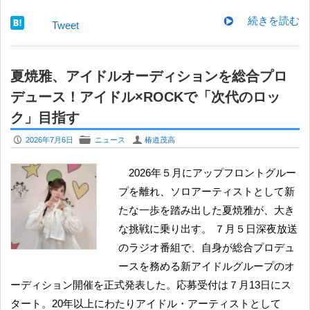
続きを読む
Tweet
夏焼雅、アイドルオーディションを総合プロ
デュース！アイドル×ROCKで「次代のロッ
ク」目指す
P
F
U
2026年7月6日
ニュース
椿道茂高
2026年５月にアップフロントグルー
プを離れ、ソロアーティストとして新
たな一歩を踏み出した夏焼雅が、大き
な挑戦に乗り出す。 ７月５日深夜放送
のラジオ番組で、自身が総合プロデュ
ースを務める新アイドルグループのオ
ーディション開催を正式発表した。応募受付は７月13日にス
タート。20年以上にわたりアイドル・アーティストとして