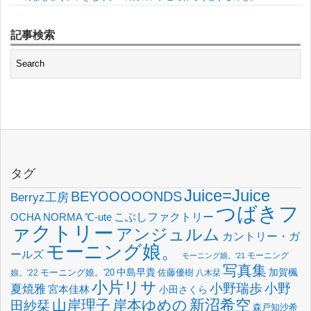
記事検索
タグ
Juice=Juice
BEYOOOOONDS
Berryz工房
つばきフ
OCHA NORMA
℃-ute
こぶしファクトリー
ァクトリー
アンジュルム
カントリー・ガ
モーニング娘。
ールズ
モーニング
モーニング娘。'21
写真集
中島早貴
加賀楓
佐藤優樹
娘。'22
モーニング娘。'20
八木栞
小片リサ
小野瑞歩
小野
夏焼雅
宮本佳林
小田さくら
新沼希空
山岸理子
岸本ゆめの
田紗栞
森戸知沙希