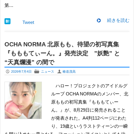
第…
続きを読む
Tweet
OCHA NORMA 北原もも、待望の初写真集
『もももてぃーん。』発売決定 ”妖艶” と
“天真爛漫” の間で
P
F
U
2026年7月4日
ニュース
椿道茂高
ハロー！プロジェクトのアイドルグ
ループ OCHA NORMAのメンバー、北
原ももの初写真集『もももてぃー
ん。』が、8月29日に発売されること
が発表された。A4判112ページにわた
り、19歳というラストティーンの一瞬