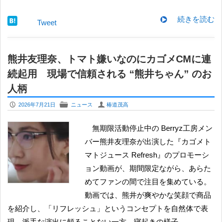
続きを読む
Tweet
熊井友理奈、トマト嫌いなのにカゴメCMに連
続起用 現場で信頼される “熊井ちゃん” のお
人柄
P
F
U
2026年7月21日
ニュース
椿道茂高
無期限活動停止中の Berryz工房メン
バー熊井友理奈が出演した『カゴメト
マトジュース Refresh』のプロモーシ
ョン動画が、期間限定ながら、あらた
めてファンの間で注目を集めている。
動画では、熊井が爽やかな笑顔で商品
を紹介し、「リフレッシュ」というコンセプトを自然体で表
現。派手な演出に頼ることない一方、寝起きの様子…