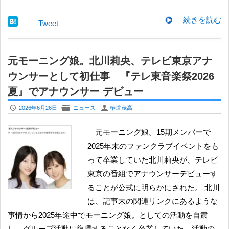
続きを読む
Tweet
元モーニング娘。北川莉央、テレビ東京アナ
ウンサーとして初仕事 『テレ東音楽祭2026
夏』でアナウンサー デビュー
P
F
U
2026年6月26日
ニュース
椿道茂高
元モーニング娘。15期メンバーで
2025年末のファンクラブイベントをも
って卒業していた北川莉央が、テレビ
東京の番組でアナウンサーデビューす
ることが公式に明らかにされた。 北川
は、記事末の関連リンクにあるような
事情から2025年途中でモーニング娘。としての活動を自粛
し、グループ活動に復帰することなく卒業していた。活動の