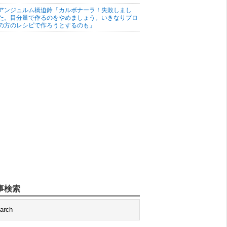
アンジュルム橋迫鈴「カルボナーラ！失敗しまし
た。目分量で作るのをやめましょう。いきなりプロ
の方のレシピで作ろうとするのも」
事検索