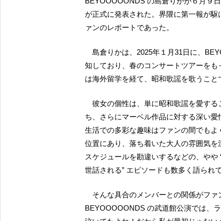
BEYOOOOONDS の島倉りかが６
が正式に発表された。界隈に第一報が駆
ァンのレポートであった。
島倉りかは、2025年１月31日に、BEYOOOOONDS およびハロー！プロジェクトからの卒業を告
知しており、春のコンサートツアーをも
は海外留学を経て、昭和歌謡を歌うこと
彼女の個性は、単に昭和歌謡を愛することにとどまらない。恐竜や甲虫に関する豊富な知識を持
ち、さらにマーベル作品に対する深い愛
生活での多彩な趣味はファンの間でもよ
位置にあり、落ち着いた大人の雰囲気を
スケジュールを勘違いするなどの、やや “
世話される” エピソードも数多く語られ
そんな具合のメンバーとの関係がファンに周知されているところで、2024年11月18日に行われた
BEYOOOOONDS の武道館公演で