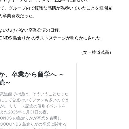
です！」と発言しており、2024年に相次いだ
について、グループ内で複雑な感情が渦巻いていたことを垣間見
の卒業発表だった。
らないわけがない卒業公演の日程。
ONDS 島倉りか のラストステージが明らかにされた。
（文＝椿道茂高）