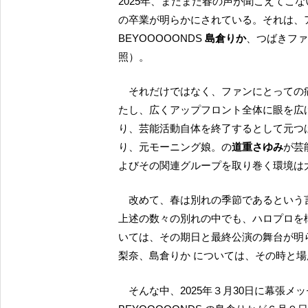
2025年、まだまだ春の声が聞こえてこ
の卒業が明らかにされている。それは、
BEYOOOOONDS
島倉りか
、つばきファ
照）。
それだけではなく、ファンにとっての痛恨となった卒業劇も OCHA NORMA に関連して複数あっ
たし、広くアップフロント全体に眼を広
り、芸能活動自体を終了するとして元つ
り、元モーニング娘。の
道重さゆみ
が芸
よびその関連グループを取り巻く環境は
改めて、春は別れの季節であるとい
上述の数々の別れの中でも、ハロプロを
いては、その期日と最終公演の舞台が明
梨奈、島倉りか については、その時と
そんな中、2025年３月30日に幕張メッセで開催された「ひなフェス」において、