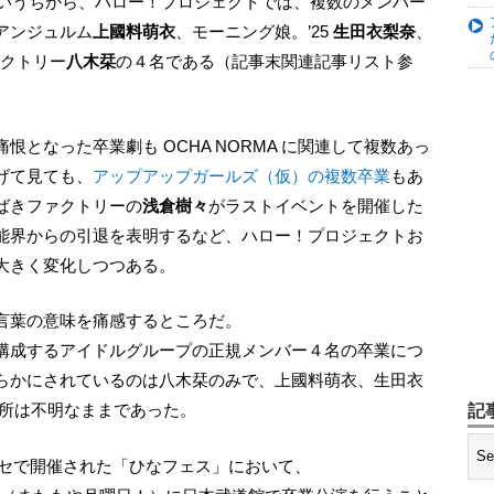
ないうちから、ハロー！プロジェクトでは、複数のメンバー
アンジュルム
上國料萌衣
、モーニング娘。’25
生田衣梨奈
、
クトリー
八木栞
の４名である（記事末関連記事リスト参
げて見ても、
アップアップガールズ（仮）の複数卒業
もあ
ばきファクトリーの
浅倉樹々
がラストイベントを開催した
能界からの引退を表明するなど、ハロー！プロジェクトお
大きく変化しつつある。
う言葉の意味を痛感するところだ。
構成するアイドルグループの正規メンバー４名の卒業につ
らかにされているのは八木栞のみで、上國料萌衣、生田衣
場所は不明なままであった。
記