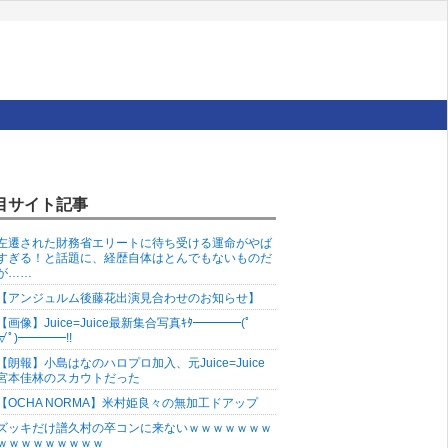
目サイト記事
左遷された財務省エリートに待ち受ける運命がやば
すぎる！と話題に、経歴自体はとんでもないものだ
が……
【アンジュルム後藤花出演見合わせのお知らせ】
【画像】Juice=Juice最新集合写真ｷﾀ━━━━(ﾟ
∀ﾟ)━━━━!!
【朗報】小島はなのハロプロ加入、元Juice=Juice
宮本佳林のスカウトだった
【OCHA NORMA】米村姫良々の無加工ドアップ
ズッキだけ譜久村の卒コンに来ないｗｗｗｗｗｗｗ
ｗｗｗｗｗｗｗｗｗ