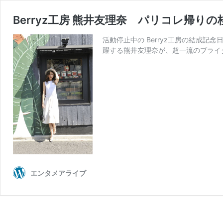
Berryz工房 熊井友理奈 パリコレ帰り
活動停止中の Berryz工房の結成記
躍する熊井友理奈が、超一流のブライ
エンタメアライブ