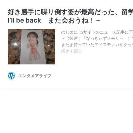
好き勝手に喋り倒す姿が最高だった、留学
I’ll be back また会おうね！～
はじめに 当サイトのニュース記事に
ド（後述｜「なっきぃずメモリー」）
またま持っていたアイスモナカがクッ
好
続きを読む
き
勝
手
に
エンタメアライブ
喋
り
倒
す
姿
が
最
高
だ