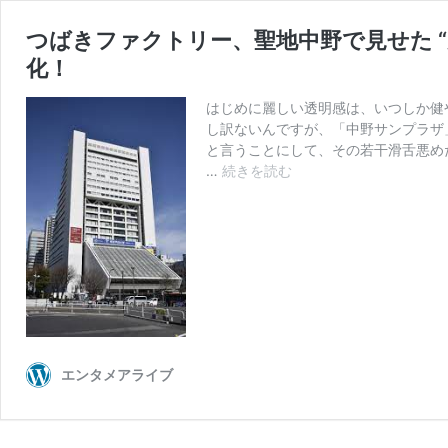
つばきファクトリー、聖地中野で見せた “麗
化！
はじめに麗しい透明感は、いつしか健
し訳ないんですが、「中野サンプラザ
と言うことにして、その若干滑舌悪め
つ
…
続きを読む
ば
き
フ
ァ
ク
ト
リ
ー、
聖
エンタメアライブ
地
中
野
で