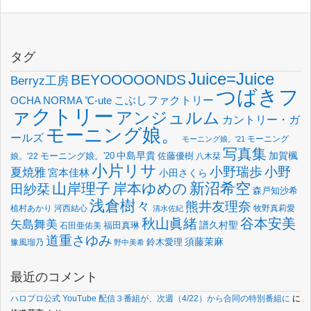
タグ
Juice=Juice
BEYOOOOONDS
Berryz工房
つばきフ
OCHA NORMA
℃-ute
こぶしファクトリー
ァクトリー
アンジュルム
カントリー・ガ
モーニング娘。
ールズ
モーニング
モーニング娘。'21
写真集
中島早貴
加賀楓
佐藤優樹
娘。'22
モーニング娘。'20
八木栞
小片リサ
小野瑞歩
小野
夏焼雅
宮本佳林
小田さくら
新沼希空
山岸理子
岸本ゆめの
田紗栞
森戸知沙希
浅倉樹々
熊井友理奈
植村あかり
河西結心
牧野真莉愛
清水佐紀
谷本安美
秋山眞緒
矢島舞美
譜久村聖
福田真琳
石田亜佑美
道重さゆみ
須藤茉麻
鈴木愛理
豫風瑠乃
野中美希
最近のコメント
ハロプロ公式 YouTube 配信３番組が、次週（4/22）から合同の特別番組に
に