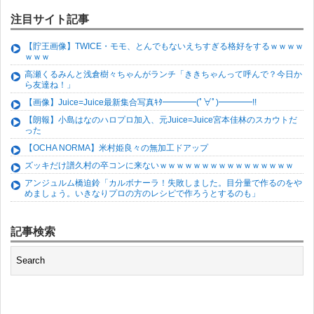
注目サイト記事
【貯王画像】TWICE・モモ、とんでもないえちすぎる格好をするｗｗｗｗ
ｗｗｗ
高瀬くるみんと浅倉樹々ちゃんがランチ「ききちゃんって呼んで？今日か
ら友達ね！」
【画像】Juice=Juice最新集合写真ｷﾀ━━━━(ﾟ∀ﾟ)━━━━!!
【朗報】小島はなのハロプロ加入、元Juice=Juice宮本佳林のスカウトだ
った
【OCHA NORMA】米村姫良々の無加工ドアップ
ズッキだけ譜久村の卒コンに来ないｗｗｗｗｗｗｗｗｗｗｗｗｗｗｗｗ
アンジュルム橋迫鈴「カルボナーラ！失敗しました。目分量で作るのをや
めましょう。いきなりプロの方のレシピで作ろうとするのも」
記事検索