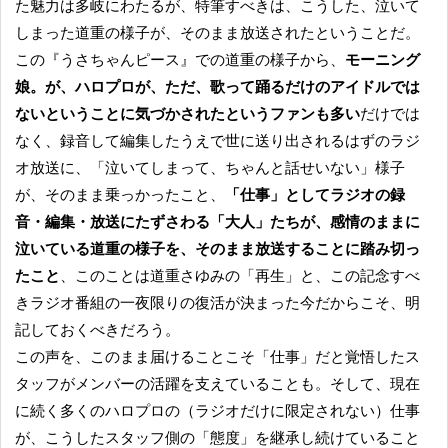
た魅力は多岐にわたるが、特筆すべきは、こうした、泣いて
しまった道重の様子が、そのまま放送されたということだ。
この『うさちゃんピース』での道重の様子から、
モーニング
娘。が、ハロプロが、ただ、歌って踊るだけのアイドルでは
ないということに気づかされたというファンも多い
だけでは
なく、録音して編集したうえで世に送り出されるはずのラジ
オ放送に、「泣いてしまって、ちゃんと話せいない」様子
が、そのまま乗っかったこと、
「仕事」としてラジオの録
音・編集・放送にたずさわる「大人」たちが、感情のままに
泣いている道重の様子を、そのまま放送することに踏み切っ
たこと
、このことは道重さゆみの「再生」と、この記念すべ
きラジオ番組の一夜限りの復活が決まった今だからこそ、明
記しておくべきだろう。
この声を、このまま届けることこそ「仕事」だと覚悟したス
タッフがメンバーの活躍を支えていることも。そして、現在
に続く多くのハロプロの（ラジオだけに限定されない）仕事
が、こうしたスタッフ側の「態度」を継承し続けていること