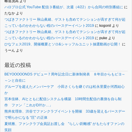
椿道茂高
より
ハロプロ公式 YouTube 配信３番組が、次週（4/22）から合同の特別番組に
に
たなか
より
つばきファクトリー 秋山眞緒、ゲストも含めてテンションが高すぎて何が起
こっているのかわからない程のバースデーイベント2019
に
kogonil
より
つばきファクトリー 秋山眞緒、ゲストも含めてテンションが高すぎて何が起
こっているのかわからない程のバースデーイベント2019
に
puke
より
ひなフェス2019、開催概要とソロ&シャッフルユニット抽選動画が公開！
に
うーん
より
最近の投稿
BEYOOOOONDS デビュー７周年記念日に新体制発表 ８年目からもビヨ～
～ンと自在に
グループを超えたメンバーケア 小田さくらを継ぐのは松永里愛か河西結心
か
宮本佳林、AIとともに配信システムを構築 10時間生配信の裏側を自ら制
作 ファン「これがDIYか…」
熊井友理奈、渋谷でファンクラブイベントを開催 33歳を迎えるバースデー
で明らかになる “圧” の正体
夏焼雅、ファンクラブ会員証お渡し会 ”らしい距離感” がもたらすファンの
笑顔