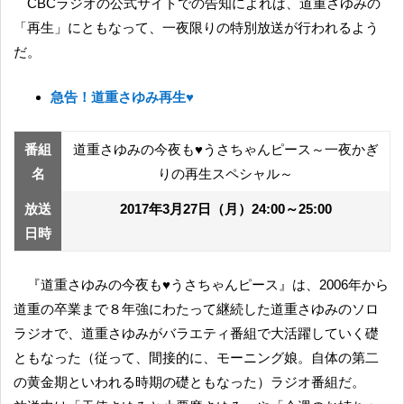
CBCラジオの公式サイトでの告知によれば、道重さゆみの
「再生」にともなって、一夜限りの特別放送が行われるよう
だ。
急告！道重さゆみ再生♥
番組
道重さゆみの今夜も♥うさちゃんピース～一夜かぎ
名
りの再生スペシャル～
放送
2017年3月27日（月）24:00～25:00
日時
『道重さゆみの今夜も♥うさちゃんピース』は、2006年から
道重の卒業まで８年強にわたって継続した道重さゆみのソロ
ラジオで、道重さゆみがバラエティ番組で大活躍していく礎
ともなった（従って、間接的に、モーニング娘。自体の第二
の黄金期といわれる時期の礎ともなった）ラジオ番組だ。