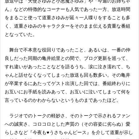
放送中は「天使さゆみと小悪魔さゆみ」や「今週のお姉ちゃ
ん」などの特徴的なコーナーも人気であった一方、放送時間
をまるごと使って道重さゆみが延々一人喋りをすることも多
く、道重さゆみのキャラクターをそのまま伝える貴重な番組
となっていた。
舞台で不本意な役回りであったこと、あるいは、一番の仲
良しだった同期の亀井絵里との間で、ブログ更新を巡って、
すれ違いがあったことなどを語るうち、涙に泣き濡れて、ち
ゃんと話せなくなってしまった放送も回も数多い。その亀井
が卒業するにあたってゲスト出演した回では、番組終わりに
お互いにお手紙を読みあって、お互いに泣いてしまって何を
言っているのかわからないというものまであったほど。
ラジオでのトークの軽妙さ、そのトークで示されるファン
への誠実さ、コロコロとした声質の（その容姿に劣らぬ）愛
らしさなど『今夜も♥うさちゃんピース』を介して道重が示し