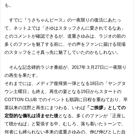
も。
すでに『うさちゃんピース』の一夜限りの復活にあたっ
て、ネット上では「さゆはスタッフさんに愛されてるなあ」
とのコメントが確認できるが、道重さゆみは、ラジオの前の
多くのファンを魅了する前に、その声をファンに届ける現場
のスタッフをこそ真っ先に魅了していたのかもしれない。
そんな記念碑的ラジオ番組が、2017年３月27日に一夜限り
の再生を果たす。
それまでには、メディア復帰第一弾となる18日の「ヤングタ
ウン土曜日」も終え、再生の宴となる19日からスタートの
COTTON CLUB でのイベントも順調に日程を重ねており、卒
業以来の沈黙と再生にまつわる、いわば
「ご挨拶」としての
定型的な儀礼は済ませた後
となる。多くのファンが「正座し
て聴かねば」と緊張する中、むしろ、落ち着いたトーンで、
何者にも縛られない本来の道重さゆみの、伸び伸びとした自