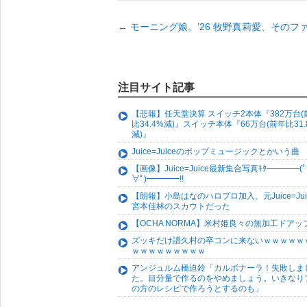
←
モーニング娘。’26 牧野真莉愛、その
注目サイト記事
【悲報】任天堂決算 スイッチ2本体『382万台(
比34.4%減)』スイッチ本体『66万台(前年比31.
減)』
Juice=Juiceのポップミュージックとかいう曲
【画像】Juice=Juice最新集合写真ｷﾀ━━━━(ﾟ
∀ﾟ)━━━━!!
【朗報】小島はなのハロプロ加入、元Juice=Jui
宮本佳林のスカウトだった
【OCHA NORMA】米村姫良々の無加工ドアッ
ズッキだけ譜久村の卒コンに来ないｗｗｗｗｗ
ｗｗｗｗｗｗｗｗｗ
アンジュルム橋迫鈴「カルボナーラ！失敗しま
た。目分量で作るのをやめましょう。いきなり
の方のレシピで作ろうとするのも」