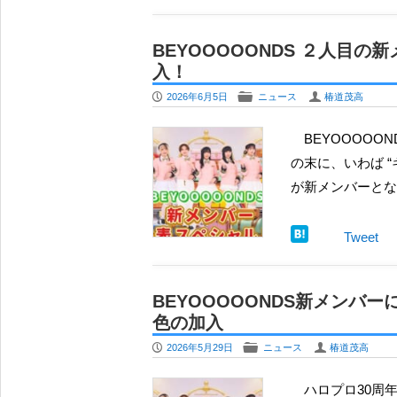
BEYOOOOONDS ２人
入！
P
F
U
2026年6月5日
ニュース
椿道茂高
BEYOOOOONDS ２人目の新メンバーは、ハロプロ研修生から大坪茉乃が抜擢された。 先だって５月
の末に、いわば 
が新メンバーとなっ
Tweet
BEYOOOOONDS新メンバー
色の加入
P
F
U
2026年5月29日
ニュース
椿道茂高
ハロプロ30周年へ向けた新メンバー加入、2026年５月29日の金曜日には、BEYOOOOONDS に新たに