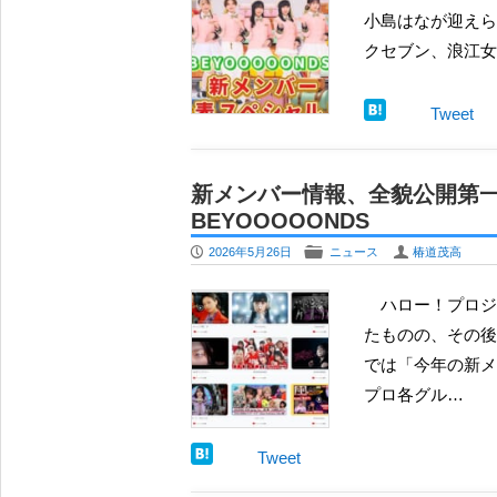
小島はなが迎えられ
クセブン、浪江女
Tweet
新メンバー情報、全貌公開第一
BEYOOOOONDS
P
F
U
2026年5月26日
ニュース
椿道茂高
ハロー！プロジェクト の新メンバーをめぐって、モーニング娘。’26 に18期メンバー杉原明紗 が加入し
たものの、その後
では「今年の新メ
プロ各グル…
Tweet