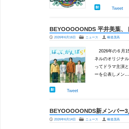
Tweet
BEYOOOOONDS 平井
P
F
U
2026年6月16日
ニュース
椿道茂高
2026年の６月15日の月曜日に、BEYOOOOONDS のメンバーである 平井美葉 が、日本映画専門チャン
ネルのオリジナル
ってドラマ主演と
ーを公表しメン…
Tweet
BEYOOOOONDS新メン
P
F
U
2026年6月14日
ニュース
椿道茂高