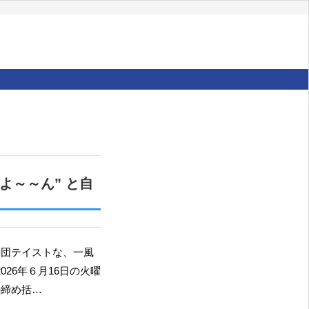
よ～～ん” と自
026年６月16日の火曜
の締め括…