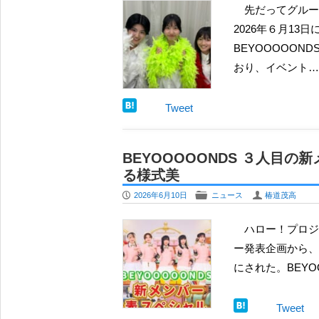
先だってグループへの加入が公表された BEYOOOOONDS の新メンバー３人の、メンバーカラーが
2026年６月1
BEYOOOOO
おり、イベント…
Tweet
BEYOOOOONDS ３人
る様式美
P
F
U
2026年6月10日
ニュース
椿道茂高
ハロー！プロジェクトが進める Hello! 30th Anniversary Project、その一環として行われてきた新メンバ
ー発表企画から、
にされた。BEYOOO
Tweet