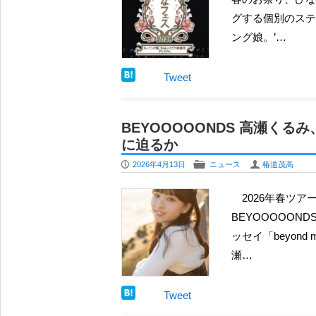
グする個別のステ
ング娘。’…
Tweet
BEYOOOOONDS 高瀬
に迫るか
P
F
U
2026年4月13日
ニュース
椿道茂高
2026年春ツアーをもってグループおよびハロー！プロジェクトを卒業することが発表されている
BEYOOOOON
ッセイ「beyon
瀬…
Tweet