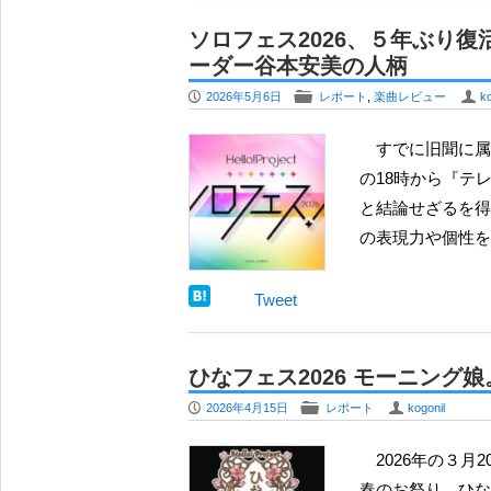
ソロフェス2026、５年ぶり
ーダー谷本安美の人柄
P
F
U
2026年5月6日
レポート
,
楽曲レビュー
ko
すでに旧聞に属するところですが、2026年２月28日の土曜日、ソロフェス2026が開催されました。夕刻
の18時から『テ
と結論せざるを得
の表現力や個性を
Tweet
ひなフェス2026 モーニン
P
F
U
2026年4月15日
レポート
kogonil
2026年の３月20日の祝日の金曜日から21日の土曜日にかけて、千葉県は幕張メッセで、ハロプロ恒例の
春のお祭り、ひな