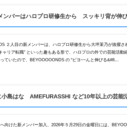
目の新メンバーはハロプロ研修生から スッキリ背が伸
“キャリア転職” といった趣もある形で、ハロプロの外での芸能活動
ていたので、BEYOOOOONDS の “ビヨ~~んと伸びる&#8…
に小島はな AMEFURASSHI など10年以上の芸