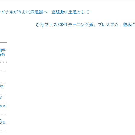
ファイナルが６月の武道館へ 正統派の王道として
ひなフェス2026 モーニング娘。プレミアム 継
前年
8%
ce
プ
ｗｗ
し
プロ