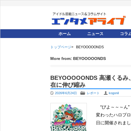
ホーム
ニュース
コラ
トップページ
BEYOOOOONDS
More from: BEYOOOOONDS
BEYOOOOONDS 高瀬く
在に伸び縮み
P
F
U
2026年6月24日
レポート
kogonil
“びよ～～～ん” と自在に伸び縮みすることで多彩な楽曲をパフォーマンスする小劇団テイストな、一風
変わったハロプロの
日に開催されまし