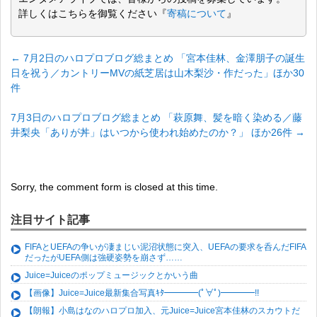
詳しくはこちらを御覧ください『
寄稿について
』
←
7月2日のハロプロブログ総まとめ 「宮本佳林、金澤朋子の誕生
日を祝う／カントリーMVの紙芝居は山木梨沙・作だった」ほか30
件
7月3日のハロプロブログ総まとめ 「萩原舞、髪を暗く染める／藤
井梨央「ありが丼」はいつから使われ始めたのか？」 ほか26件
→
Sorry, the comment form is closed at this time.
注目サイト記事
FIFAとUEFAの争いが凄まじい泥沼状態に突入、UEFAの要求を呑んだFIFA
だったがUEFA側は強硬姿勢を崩さず……
Juice=Juiceのポップミュージックとかいう曲
【画像】Juice=Juice最新集合写真ｷﾀ━━━━(ﾟ∀ﾟ)━━━━!!
【朗報】小島はなのハロプロ加入、元Juice=Juice宮本佳林のスカウトだ