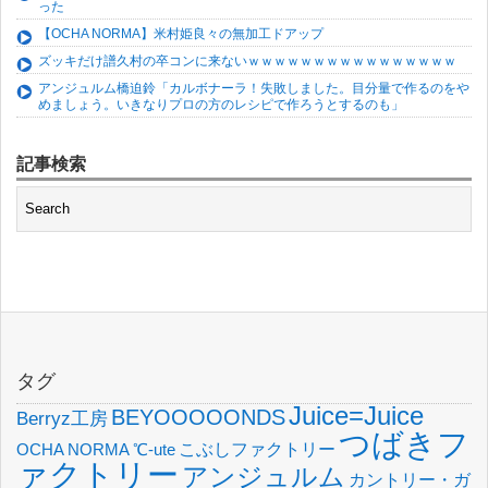
った
【OCHA NORMA】米村姫良々の無加工ドアップ
ズッキだけ譜久村の卒コンに来ないｗｗｗｗｗｗｗｗｗｗｗｗｗｗｗｗ
アンジュルム橋迫鈴「カルボナーラ！失敗しました。目分量で作るのをや
めましょう。いきなりプロの方のレシピで作ろうとするのも」
記事検索
タグ
Juice=Juice
BEYOOOOONDS
Berryz工房
つばきフ
OCHA NORMA
℃-ute
こぶしファクトリー
ァクトリー
アンジュルム
カントリー・ガ