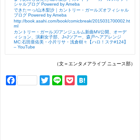
シャルブログ Powered by Ameba
できたーっ/山木梨沙｜カントリー・ガールズオフィシャル
ブログ Powered by Ameba
http://book.asahi.com/book/comicbreak/2015031700002.ht
ml
カントリー・ガールズ/アンジュルム新曲MV公開、オーデ
ィション、演劇女子部、J=Jツアー、森戸ヘアアレンジ
MC:石田亜佑美・小片リサ・浅倉樹々【ハロ！ステ#124】
– YouTube
（文＝エンタメアライブ ニュース部）
F
T
Li
P
H
a
wi
n
o
at
c
tt
e
ck
e
e
er
et
n
b
a
o