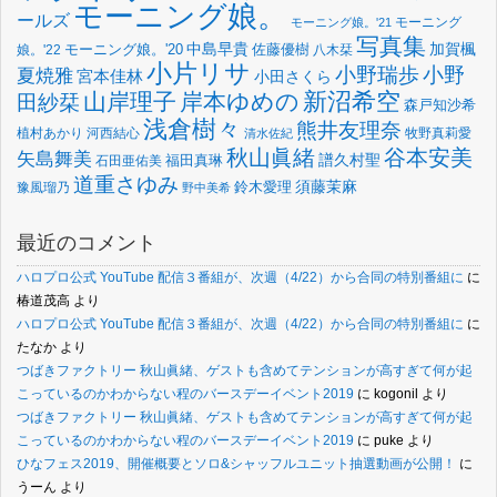
モーニング娘。
ールズ
モーニング
モーニング娘。'21
写真集
中島早貴
加賀楓
佐藤優樹
娘。'22
モーニング娘。'20
八木栞
小片リサ
小野瑞歩
小野
夏焼雅
宮本佳林
小田さくら
新沼希空
山岸理子
岸本ゆめの
田紗栞
森戸知沙希
浅倉樹々
熊井友理奈
植村あかり
河西結心
牧野真莉愛
清水佐紀
谷本安美
秋山眞緒
矢島舞美
譜久村聖
福田真琳
石田亜佑美
道重さゆみ
須藤茉麻
鈴木愛理
豫風瑠乃
野中美希
最近のコメント
ハロプロ公式 YouTube 配信３番組が、次週（4/22）から合同の特別番組に
に
椿道茂高
より
ハロプロ公式 YouTube 配信３番組が、次週（4/22）から合同の特別番組に
に
たなか
より
つばきファクトリー 秋山眞緒、ゲストも含めてテンションが高すぎて何が起
こっているのかわからない程のバースデーイベント2019
に
kogonil
より
つばきファクトリー 秋山眞緒、ゲストも含めてテンションが高すぎて何が起
こっているのかわからない程のバースデーイベント2019
に
puke
より
ひなフェス2019、開催概要とソロ&シャッフルユニット抽選動画が公開！
に
うーん
より