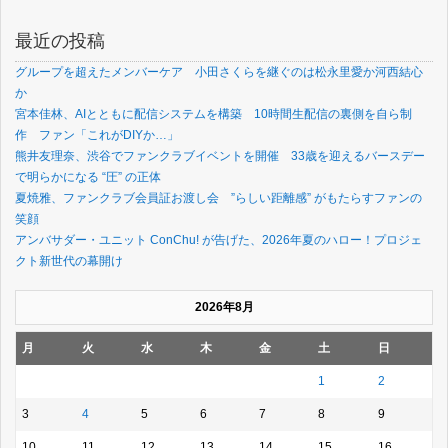
最近の投稿
グループを超えたメンバーケア 小田さくらを継ぐのは松永里愛か河西結心
か
宮本佳林、AIとともに配信システムを構築 10時間生配信の裏側を自ら制
作 ファン「これがDIYか…」
熊井友理奈、渋谷でファンクラブイベントを開催 33歳を迎えるバースデー
で明らかになる “圧” の正体
夏焼雅、ファンクラブ会員証お渡し会 ”らしい距離感” がもたらすファンの
笑顔
アンバサダー・ユニット ConChu! が告げた、2026年夏のハロー！プロジェ
クト新世代の幕開け
2026年8月
月
火
水
木
金
土
日
1
2
3
4
5
6
7
8
9
10
11
12
13
14
15
16