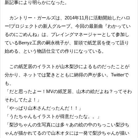
新記事により明らかになった。
カントリー・ガールズは、2014年11月に活動開始したハロ
ー!プロジェクトの新人グループ。今回の最新曲『わかってい
るのにごめんね』は、プレイングマネージャーとして参加し
ているBerryz工房の嗣永桃子が、冒頭で紙芝居を使って語り
始める、という物語仕立ての作りになっている。
この紙芝居のイラストが山木梨沙によるものだったことが
分かり、ネットでは驚きとともに納得の声が多い。Twitterで
も、
「だと思ったよー！MVの紙芝居、山木の絵だよね？ってそわ
そわしてたよ！」
「やっぱり山木さんだったんだ！！」
「うたちゃんもイラストが得意だったな。。」
「梨沙ちゃんの生写真には多々あの絵の中のちっこい梨沙ち
ゃんが描かれてるので山木オタには一発で梨沙ちゃんが描い