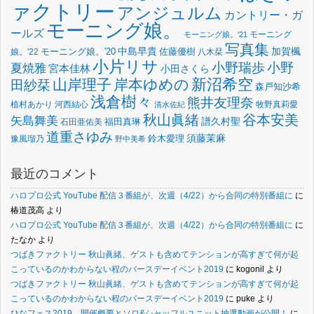
ァクトリー
アンジュルム
カントリー・ガ
モーニング娘。
ールズ
モーニング
モーニング娘。'21
写真集
中島早貴
加賀楓
佐藤優樹
娘。'22
モーニング娘。'20
八木栞
小片リサ
小野瑞歩
小野
夏焼雅
宮本佳林
小田さくら
新沼希空
山岸理子
岸本ゆめの
田紗栞
森戸知沙希
浅倉樹々
熊井友理奈
植村あかり
河西結心
牧野真莉愛
清水佐紀
谷本安美
秋山眞緒
矢島舞美
譜久村聖
福田真琳
石田亜佑美
道重さゆみ
須藤茉麻
鈴木愛理
豫風瑠乃
野中美希
最近のコメント
ハロプロ公式 YouTube 配信３番組が、次週（4/22）から合同の特別番組に
に
椿道茂高
より
ハロプロ公式 YouTube 配信３番組が、次週（4/22）から合同の特別番組に
に
たなか
より
つばきファクトリー 秋山眞緒、ゲストも含めてテンションが高すぎて何が起
こっているのかわからない程のバースデーイベント2019
に
kogonil
より
つばきファクトリー 秋山眞緒、ゲストも含めてテンションが高すぎて何が起
こっているのかわからない程のバースデーイベント2019
に
puke
より
ひなフェス2019、開催概要とソロ&シャッフルユニット抽選動画が公開！
に