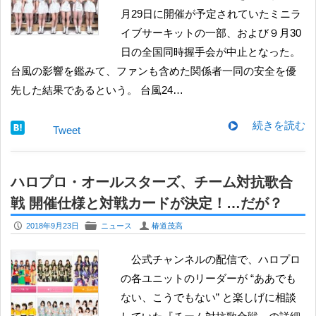
月29日に開催が予定されていたミニラ
イブサーキットの一部、および９月30
日の全国同時握手会が中止となった。
台風の影響を鑑みて、ファンも含めた関係者一同の安全を優
先した結果であるという。 台風24…
続きを読む
Tweet
ハロプロ・オールスターズ、チーム対抗歌合
戦 開催仕様と対戦カードが決定！…だが？
P
F
U
2018年9月23日
ニュース
椿道茂高
公式チャンネルの配信で、ハロプロ
の各ユニットのリーダーが “ああでも
ない、こうでもない” と楽しげに相談