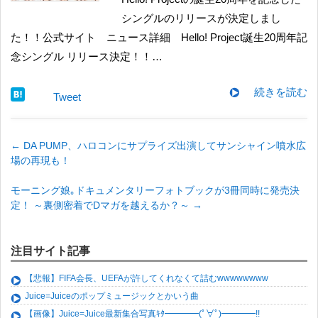
シングルのリリースが決定しまし
た！！公式サイト ニュース詳細 Hello! Project誕生20周年記
念シングル リリース決定！！…
続きを読む
Tweet
←
DA PUMP、ハロコンにサプライズ出演してサンシャイン噴水広
場の再現も！
モーニング娘｡ドキュメンタリーフォトブックが3冊同時に発売決
定！ ～裏側密着でDマガを越えるか？～
→
注目サイト記事
【悲報】FIFA会長、UEFAが許してくれなくて詰むwwwwwwww
Juice=Juiceのポップミュージックとかいう曲
【画像】Juice=Juice最新集合写真ｷﾀ━━━━(ﾟ∀ﾟ)━━━━!!