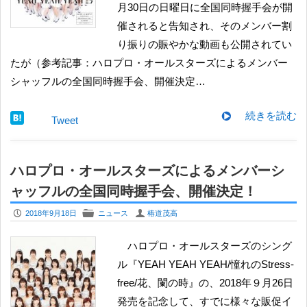
月30日の日曜日に全国同時握手会が開
催されると告知され、そのメンバー割
り振りの賑やかな動画も公開されてい
たが（参考記事：ハロプロ・オールスターズによるメンバー
シャッフルの全国同時握手会、開催決定…
続きを読む
Tweet
ハロプロ・オールスターズによるメンバーシ
ャッフルの全国同時握手会、開催決定！
P
F
U
2018年9月18日
ニュース
椿道茂高
ハロプロ・オールスターズのシング
ル『YEAH YEAH YEAH/憧れのStress-
free/花、闌の時』の、2018年９月26日
発売を記念して、すでに様々な販促イ