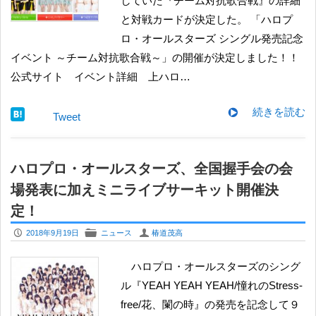
していた『チーム対抗歌合戦』の詳細
と対戦カードが決定した。 「ハロプ
ロ・オールスターズ シングル発売記念
イベント ～チーム対抗歌合戦～」の開催が決定しました！！
公式サイト イベント詳細 上ハロ…
続きを読む
Tweet
ハロプロ・オールスターズ、全国握手会の会
場発表に加えミニライブサーキット開催決
定！
P
F
U
2018年9月19日
ニュース
椿道茂高
ハロプロ・オールスターズのシング
ル『YEAH YEAH YEAH/憧れのStress-
free/花、闌の時』の発売を記念して９