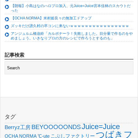
【朗報】小島はなのハロプロ加入、元Juice=Juice宮本佳林のスカウトだ
った
【OCHA NORMA】米村姫良々の無加工ドアップ
ズッキだけ譜久村の卒コンに来ないｗｗｗｗｗｗｗｗｗｗｗｗｗｗｗｗ
アンジュルム橋迫鈴「カルボナーラ！失敗しました。目分量で作るのをや
めましょう。いきなりプロの方のレシピで作ろうとするのも」
記事検索
タグ
Juice=Juice
BEYOOOOONDS
Berryz工房
つばきフ
OCHA NORMA
℃-ute
こぶしファクトリー