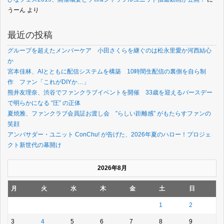
うーん
より
最近の投稿
グループを超えたメンバーケア 小田さくらを継ぐのは松永里愛か河西結心
か
宮本佳林、AIとともに配信システムを構築 10時間生配信の裏側を自ら制
作 ファン「これがDIYか…」
熊井友理奈、渋谷でファンクラブイベントを開催 33歳を迎えるバースデー
で明らかになる “圧” の正体
夏焼雅、ファンクラブ会員証お渡し会 ”らしい距離感” がもたらすファンの
笑顔
アンバサダー・ユニット ConChu! が告げた、2026年夏のハロー！プロジェ
クト新世代の幕開け
2026年8月
月
火
水
木
金
土
日
1
2
3
4
5
6
7
8
9