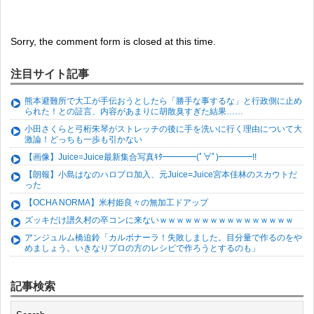
Sorry, the comment form is closed at this time.
注目サイト記事
熊本避難所で大工が手伝おうとしたら「勝手な事するな」と行政側に止め
られた！との証言、内容があまりに胡散臭すぎた結果……
小田さくらと弓桁朱琴がストレッチの後に手を洗いに行く理由について大
激論！どっちも一歩も引かない
【画像】Juice=Juice最新集合写真ｷﾀ━━━━(ﾟ∀ﾟ)━━━━!!
【朗報】小島はなのハロプロ加入、元Juice=Juice宮本佳林のスカウトだ
った
【OCHA NORMA】米村姫良々の無加工ドアップ
ズッキだけ譜久村の卒コンに来ないｗｗｗｗｗｗｗｗｗｗｗｗｗｗｗｗ
アンジュルム橋迫鈴「カルボナーラ！失敗しました。目分量で作るのをや
めましょう。いきなりプロの方のレシピで作ろうとするのも」
記事検索