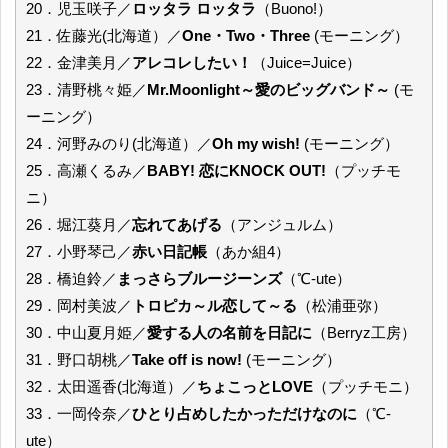
20．児玉咲子／
ロッタラ ロッタラ
（Buono!）
21．佐藤光(北海道）／
One・Two・Three
(モーニング）
22．金津美月／
アレコレしたい！
（Juice=Juice）
23．清野桃々姫／
Mr.Moonlight～愛のビッグバンド～
(モ
ーニング）
24．河野みのり(北海道）／
Oh my wish!
(モーニング）
25．高瀬くるみ／
BABY! 恋にKNOCK OUT!
（プッチモ
ニ）
26．堀江葵月／
忘れてあげる
（アンジュルム）
27．小野琴己／
赤い日記帳
（あか組4）
28．橋迫鈴／
まっさらブルージーンズ
（℃-ute）
29．岡村美波／
トロピカ～ル恋して～る
（松浦亜弥）
30．中山夏月姫／
愛する人の名前を日記に
（Berryz工房）
31．野口胡桃／
Take off is now!
(モーニング）
32．太田遥香(北海道）／
ちょこっとLOVE
（プッチモニ）
33．一岡伶奈／
ひとり占めしたかっただけなのに
（℃-
ute）