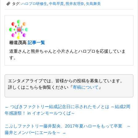
,
タグ:
ハロプロ研修生
,
中島早貴
,
熊井友理奈
,
矢島舞美
椿道茂高
記事一覧
道重さんと熊井ちゃんと小片さんとハロプロを応援していま
す。
エンタメアライブでは、皆様からの投稿を募集しています。
詳しくはこちらを御覧ください『
寄稿について
』
←
つばきファクトリー結成記念日に示されたモノとは ～結成2周
年感謝祭！ in イオンモールつくば～
こぶしファクトリー藤井梨央、2017年夏ハローをもって卒業 ～
藤井とメンバーにエールを～
→