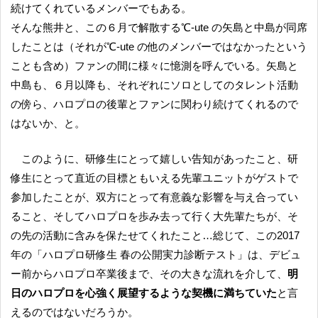
続けてくれているメンバーでもある。
そんな熊井と、この６月で解散する℃-ute の矢島と中島が同席
したことは（それが℃-ute の他のメンバーではなかったという
ことも含め）ファンの間に様々に憶測を呼んでいる。矢島と
中島も、６月以降も、それぞれにソロとしてのタレント活動
の傍ら、ハロプロの後輩とファンに関わり続けてくれるので
はないか、と。
このように、研修生にとって嬉しい告知があったこと、研
修生にとって直近の目標ともいえる先輩ユニットがゲストで
参加したことが、双方にとって有意義な影響を与え合ってい
ること、そしてハロプロを歩み去って行く大先輩たちが、そ
の先の活動に含みを保たせてくれたこと…総じて、この2017
年の「ハロプロ研修生 春の公開実力診断テスト」は、デビュ
ー前からハロプロ卒業後まで、その大きな流れを介して、
明
日のハロプロを心強く展望するような契機に満ちていた
と言
えるのではないだろうか。