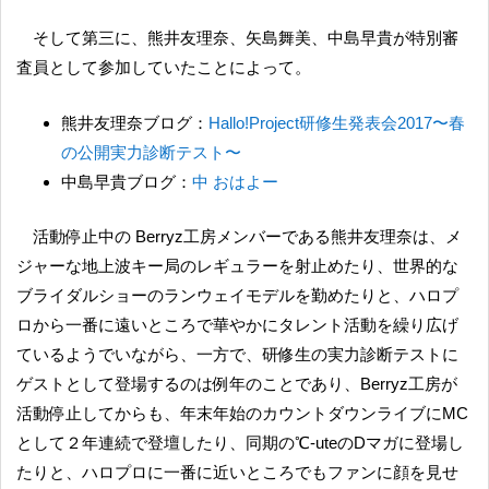
そして第三に、熊井友理奈、矢島舞美、中島早貴が特別審
査員として参加していたことによって。
熊井友理奈ブログ：
Hallo!Project研修生発表会2017〜春
の公開実力診断テスト〜
中島早貴ブログ：
中 おはよー
活動停止中の Berryz工房メンバーである熊井友理奈は、メ
ジャーな地上波キー局のレギュラーを射止めたり、世界的な
ブライダルショーのランウェイモデルを勤めたりと、ハロプ
ロから一番に遠いところで華やかにタレント活動を繰り広げ
ているようでいながら、一方で、研修生の実力診断テストに
ゲストとして登場するのは例年のことであり、Berryz工房が
活動停止してからも、年末年始のカウントダウンライブにMC
として２年連続で登壇したり、同期の℃-uteのDマガに登場し
たりと、ハロプロに一番に近いところでもファンに顔を見せ