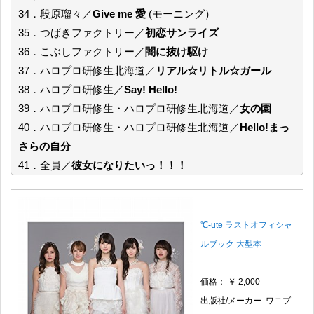
34．段原瑠々／
Give me 愛
(モーニング）
35．つばきファクトリー／
初恋サンライズ
36．こぶしファクトリー／
闇に抜け駆け
37．ハロプロ研修生北海道／
リアル☆リトル☆ガール
38．ハロプロ研修生／
Say! Hello!
39．ハロプロ研修生・ハロプロ研修生北海道／
女の園
40．ハロプロ研修生・ハロプロ研修生北海道／
Hello!まっ
さらの自分
41．全員／
彼女になりたいっ！！！
℃-ute ラストオフィシャ
ルブック 大型本
価格： ￥ 2,000
出版社/メーカー: ワニブ