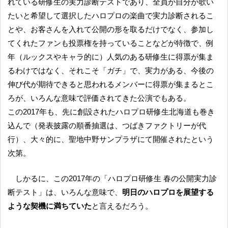
れている研修生の実力診断テストであり、全員が自分が歌い
たいと希望して選択したハロプロの楽曲で実力診断されるこ
とや、お客さんを入れて公開の形を取るだけでなく、参加し
てくれたファンも投票権を持っていることなどが特徴で、例
年（ルックスやキャラ的に）人気のある研修生に得票が集ま
るわけではなく、それこそ「ガチ」で、実力がある、今後の
伸び代が期待できると思われるメンバーに得票が集まるとこ
ろが、いろんな意味で評価されてきた公演でもある。
この2017年も、先に創設されたハロプロ研修生北海道も巻き
込んで（発表披露の順番抽選は、つばきファクトリーが代
行）、大々的に、聖地中野サンプラザにて開催されたという
次第。
しかるに、この2017年の「ハロプロ研修生 春の公開実力診
断テスト」は、いろんな意味で、
明日のハロプロを展望する
ような契機に満ちていた
と言えるだろう。