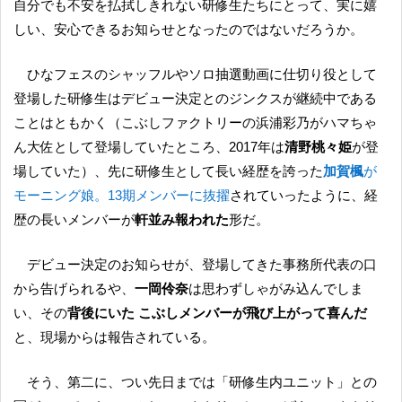
自分でも不安を払拭しきれない研修生たちにとって、実に嬉
しい、安心できるお知らせとなったのではないだろうか。
ひなフェスのシャッフルやソロ抽選動画に仕切り役として
登場した研修生はデビュー決定とのジンクスが継続中である
ことはともかく（こぶしファクトリーの浜浦彩乃がハマちゃ
ん大佐として登場していたところ、2017年は
清野桃々姫
が登
場していた）、先に研修生として長い経歴を誇った
加賀楓
が
モーニング娘。13期メンバーに抜擢
されていったように、経
歴の長いメンバーが
軒並み報われた
形だ。
デビュー決定のお知らせが、登場してきた事務所代表の口
から告げられるや、
一岡伶奈
は思わずしゃがみ込んでしま
い、その
背後にいた こぶしメンバーが飛び上がって喜んだ
と、現場からは報告されている。
そう、第二に、つい先日までは「研修生内ユニット」との