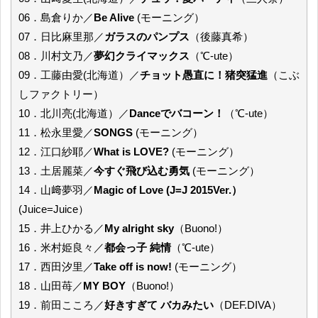
06．島倉りか／
Be Alive
(モーニング）
07．日比麻里那／
ガラスのパンプス
（後藤真希）
08．川村文乃／
夢幻クライマックス
（℃-ute）
09．工藤由愛(北海道）／
チョット愚直に！猪突猛進
（こぶ
しファクトリー）
10．北川亮(北海道）／
Danceでバコーン！
（℃-ute）
11．松永里愛／
SONGS
(モーニング）
12．江口紗耶／
What is LOVE?
(モーニング）
13．土居麗菜／
今すぐ飛び込む勇気
(モーニング）
14．山﨑夢羽／
Magic of Love (J=J 2015Ver.）
(Juice=Juice）
15．井上ひかる／
My alright sky
（Buono!）
16．米村姫良々／
都会っ子 純情
（℃-ute）
17．西田汐里／
Take off is now!
(モーニング）
18．山田苺／
MY BOY
（Buono!）
19．前田こころ／
好きすぎて バカみたい
（DEF.DIVA）