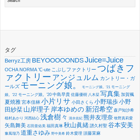
タグ
Juice=Juice
BEYOOOOONDS
Berryz工房
つばきフ
OCHA NORMA
℃-ute
こぶしファクトリー
ァクトリー
アンジュルム
カントリー・ガ
モーニング娘。
ールズ
モーニング
モーニング娘。'21
写真集
中島早貴
加賀楓
佐藤優樹
娘。'22
モーニング娘。'20
八木栞
小片リサ
小野瑞歩
小野
夏焼雅
宮本佳林
小田さくら
新沼希空
山岸理子
岸本ゆめの
田紗栞
森戸知沙希
浅倉樹々
熊井友理奈
植村あかり
河西結心
牧野真莉愛
清水佐紀
谷本安美
秋山眞緒
矢島舞美
譜久村聖
福田真琳
石田亜佑美
道重さゆみ
須藤茉麻
鈴木愛理
豫風瑠乃
野中美希