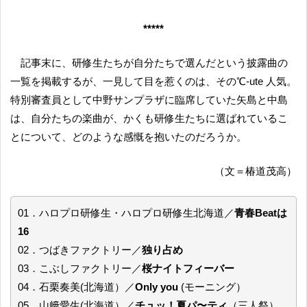
*****
記事末に、研修生たちが自分たちで選んだという披露曲の
一覧を掲載するが、一見して目を惹くのは、その℃-ute 人気。
特別審査員として中野サンプラザに臨席していた矢島と中島
は、自分たちの楽曲が、かくも研修生たちに選ばれているこ
とについて、どのような感慨を抱いたのだろうか。
（文＝椿道茂高）
01．ハロプロ研修生・ハロプロ研修生北海道／
青春Beatは
16
02．つばきファクトリー／
独り占め
03．こぶしファクトリー／
桜ナイトフィーバー
04．石栗奏美(北海道）／
Only you
(モーニング）
05．山﨑愛生(北海道）／
チュッ！夏パ〜ティ
（三人祭）