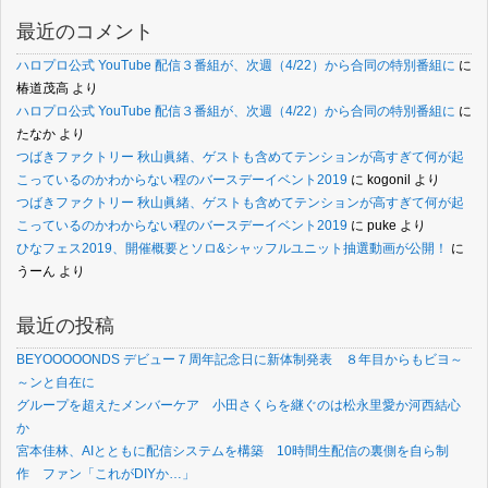
最近のコメント
ハロプロ公式 YouTube 配信３番組が、次週（4/22）から合同の特別番組に
に
椿道茂高
より
ハロプロ公式 YouTube 配信３番組が、次週（4/22）から合同の特別番組に
に
たなか
より
つばきファクトリー 秋山眞緒、ゲストも含めてテンションが高すぎて何が起
こっているのかわからない程のバースデーイベント2019
に
kogonil
より
つばきファクトリー 秋山眞緒、ゲストも含めてテンションが高すぎて何が起
こっているのかわからない程のバースデーイベント2019
に
puke
より
ひなフェス2019、開催概要とソロ&シャッフルユニット抽選動画が公開！
に
うーん
より
最近の投稿
BEYOOOOONDS デビュー７周年記念日に新体制発表 ８年目からもビヨ～
～ンと自在に
グループを超えたメンバーケア 小田さくらを継ぐのは松永里愛か河西結心
か
宮本佳林、AIとともに配信システムを構築 10時間生配信の裏側を自ら制
作 ファン「これがDIYか…」