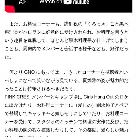
また、お料理コーナーも、講師役の「くろっき」こと黒木
料理長がハロヲタに好意的に受け入れられ、お料理を習うと
いう趣旨を逸脱して、ほとんど黒木料理長が仕上げてしまう
ことも、厨房内でメンバーと会話する様子なども、好評だっ
た。
何より GNO にあっては、こうしたコーナーを視聴者とい
っしょになって笑いながら見ている、夏焼雅の姿が魅力的だ
ったことは特筆されるべきだろう。
PINK CRES. メンバーとキャンプ場に Girls Hang Out のロケ
に出かけたり、お料理コーナーに（愛しの）嗣永桃子とペア
で登場してキャッキャと嬉しそうにしていたり、お料理コー
ナーを受けて、スタジオのキッチンで料理の実作に及び、拙
い料理の腕の程を披露したりして、その都度、愛らしい魅力