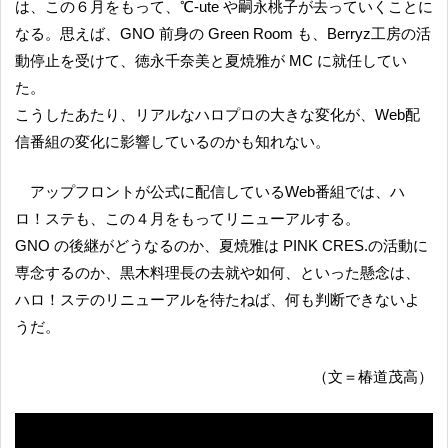
は、この６月をもって、℃-ute や嗣永桃子が去っていくことに
なる。思えば、GNO 前身の Green Room も、Berryz工房の活
動停止を受けて、徳永千奈美と夏焼雅が MC に就任してい
た。
こうしたあたり、リアルなハロプロの大きな変化が、Web配
信番組の変化に影響しているのかも知れない。
アップフロントが公式に配信しているWeb番組では、ハ
ロ！ステも、この４月をもってリニューアルする。
GNO の後継がどうなるのか、夏焼雅は PINK CRES.の活動に
専念するのか、黒木料理長の去就や如何、といった懸念は、
ハロ！ステのリニューアルを待たねば、何も判断できないよ
うだ。
（文＝椿道茂高）