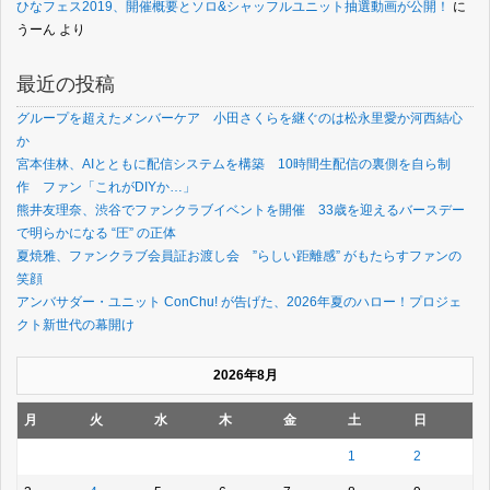
ひなフェス2019、開催概要とソロ&シャッフルユニット抽選動画が公開！
に
うーん
より
最近の投稿
グループを超えたメンバーケア 小田さくらを継ぐのは松永里愛か河西結心
か
宮本佳林、AIとともに配信システムを構築 10時間生配信の裏側を自ら制
作 ファン「これがDIYか…」
熊井友理奈、渋谷でファンクラブイベントを開催 33歳を迎えるバースデー
で明らかになる “圧” の正体
夏焼雅、ファンクラブ会員証お渡し会 ”らしい距離感” がもたらすファンの
笑顔
アンバサダー・ユニット ConChu! が告げた、2026年夏のハロー！プロジェ
クト新世代の幕開け
2026年8月
月
火
水
木
金
土
日
1
2