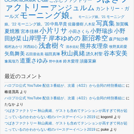
OCHA NORMA
℃-ute
こぶしファクトリー
ァクトリー
アンジュルム
カントリー・ガ
モーニング娘。
ールズ
モーニング
モーニング娘。'21
写真集
中島早貴
加賀楓
佐藤優樹
娘。'22
モーニング娘。'20
八木栞
小片リサ
小野瑞歩
小野
夏焼雅
宮本佳林
小田さくら
新沼希空
山岸理子
岸本ゆめの
田紗栞
森戸知沙希
浅倉樹々
熊井友理奈
植村あかり
河西結心
牧野真莉愛
清水佐紀
谷本安美
秋山眞緒
矢島舞美
譜久村聖
福田真琳
石田亜佑美
道重さゆみ
須藤茉麻
鈴木愛理
豫風瑠乃
野中美希
最近のコメント
ハロプロ公式 YouTube 配信３番組が、次週（4/22）から合同の特別番組に
に
椿道茂高
より
ハロプロ公式 YouTube 配信３番組が、次週（4/22）から合同の特別番組に
に
たなか
より
つばきファクトリー 秋山眞緒、ゲストも含めてテンションが高すぎて何が起
こっているのかわからない程のバースデーイベント2019
に
kogonil
より
つばきファクトリー 秋山眞緒、ゲストも含めてテンションが高すぎて何が起
こっているのかわからない程のバースデーイベント2019
に
puke
より