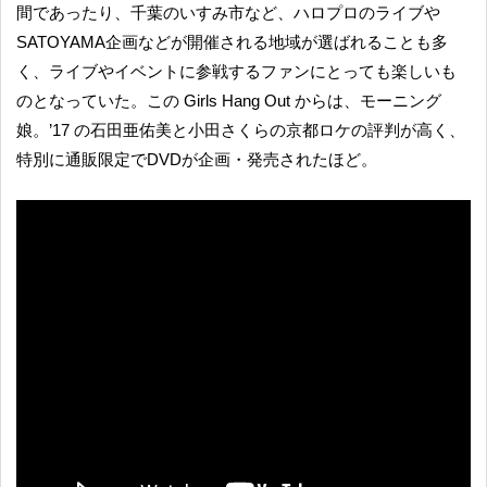
間であったり、千葉のいすみ市など、ハロプロのライブや
SATOYAMA企画などが開催される地域が選ばれることも多
く、ライブやイベントに参戦するファンにとっても楽しいも
のとなっていた。この Girls Hang Out からは、モーニング
娘。’17 の石田亜佑美と小田さくらの京都ロケの評判が高く、
特別に通販限定でDVDが企画・発売されたほど。