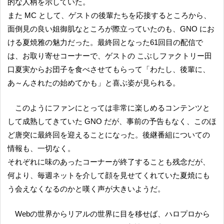
的な人柄を示していた。
また MC として、ゲストの後輩たちを応接するところから、
面倒見の良い姐御肌なところが際立っていたのも、GNO にお
ける夏焼雅の魅力だった。最終回となった61回目の配信で
は、お取り寄せコーナーで、ゲストの こぶしファクトリー田
口夏実からお団子を食べさせてもらって「わたし、後輩に、
あ～んされたの始めてかも」と喜ぶ姿が見られる。
このようにファンにとっては非常に楽しめるコンテンツと
して成熟してきていた GNO だが、事前の予告もなく、このほ
ど唐突に最終回を迎えることになった。後継番組についての
情報も、一切なく。
それぞれに味のあったコーナーが終了することも残念だが、
何より、毎週ネットを介して顔を見せてくれていた夏焼にも
う会えなくなるのかと嘆く声が大きいようだ。
Webの世界からリアルの世界に目を移せば、ハロプロから