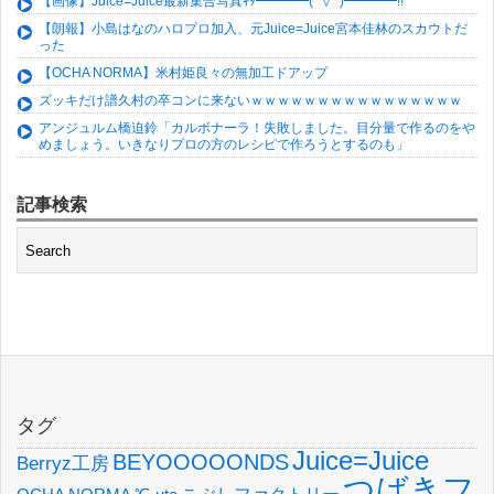
【画像】Juice=Juice最新集合写真ｷﾀ━━━━(ﾟ∀ﾟ)━━━━!!
【朗報】小島はなのハロプロ加入、元Juice=Juice宮本佳林のスカウトだ
った
【OCHA NORMA】米村姫良々の無加工ドアップ
ズッキだけ譜久村の卒コンに来ないｗｗｗｗｗｗｗｗｗｗｗｗｗｗｗｗ
アンジュルム橋迫鈴「カルボナーラ！失敗しました。目分量で作るのをや
めましょう。いきなりプロの方のレシピで作ろうとするのも」
記事検索
タグ
Juice=Juice
BEYOOOOONDS
Berryz工房
つばきフ