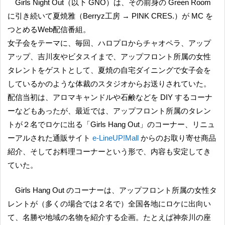
Girls Night Out（以下 GNO）は、その前身の Green Room
に引き続いて夏焼雅（Berryz工房 → PINK CRES.）が MC を
つとめるWeb配信番組。
女子会をテーマに、毎回、ハロプロからチャオペラ、アップ
アップ、吉川友やビタスイまで、アップフロント所属の女性
タレントをゲストとして、夏焼の自宅ダイニングで女子会を
しているかのような体裁のスタジオからお送りされていた。
配信当初は、アロマキャンドルや石鹸などを DIY するコーナ
ーなどもあったが、最近では、アップフロント所属のタレン
トが２名でロケに出る「Girls Hang Out」のコーナー、リニュ
ーアルされた通販サイト
e-LineUP!Mall
からのお取り寄せ商品
紹介、そしてお料理コーナーという形で、内容も安定してき
ていた。
Girls Hang Out のコーナーは、アップフロント所属の女性タ
レントが（多くの場合では２名で）全国各地にロケに出向い
て、名勝や地域の名物を紹介する企画。たとえば神奈川の座