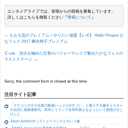
エンタメアライブでは、皆様からの投稿を募集しています。
詳しくはこちらを御覧ください『
寄稿について
』
←
ももち流のプレミアム＝やりたい放題【レポ】 Hello! Project ひ
なフェス 2017 嗣永桃子プレミアム
℃-ute、頂点を極めた圧巻のパフォーマンスで魅せたひなフェスの
ラストステージ
→
Sorry, the comment form is closed at this time.
注目サイト記事
「マスコミの立ち位置の勘違いっぷりがすごい」と報ステ大越キャスター
の台詞に視聴者絶句、高市とトランプを同列視させようという思惑がひし
ひしと
Juice=Juiceのポップミュージックとかいう曲