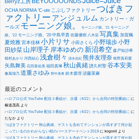
Juice=Juice
BEYOOOOONDS
Berryz工房
つばきフ
OCHA NORMA
℃-ute
こぶしファクトリー
ァクトリー
アンジュルム
カントリー・ガ
モーニング娘。
ールズ
モーニング
モーニング娘。'21
写真集
中島早貴
加賀楓
佐藤優樹
娘。'22
モーニング娘。'20
八木栞
小片リサ
小野瑞歩
小野
夏焼雅
宮本佳林
小田さくら
新沼希空
山岸理子
岸本ゆめの
田紗栞
森戸知沙希
浅倉樹々
熊井友理奈
植村あかり
河西結心
牧野真莉愛
清水佐紀
谷本安美
秋山眞緒
矢島舞美
譜久村聖
福田真琳
石田亜佑美
道重さゆみ
須藤茉麻
鈴木愛理
豫風瑠乃
野中美希
最近のコメント
ハロプロ公式 YouTube 配信３番組が、次週（4/22）から合同の特別番組に
に
椿道茂高
より
ハロプロ公式 YouTube 配信３番組が、次週（4/22）から合同の特別番組に
に
たなか
より
つばきファクトリー 秋山眞緒、ゲストも含めてテンションが高すぎて何が起
こっているのかわからない程のバースデーイベント2019
に
kogonil
より
つばきファクトリー 秋山眞緒、ゲストも含めてテンションが高すぎて何が起