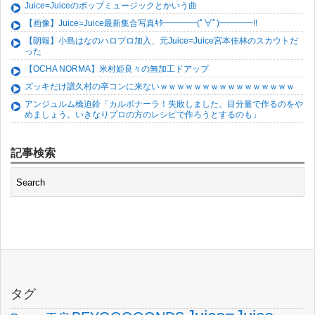
Juice=Juiceのポップミュージックとかいう曲
【画像】Juice=Juice最新集合写真ｷﾀ━━━━(ﾟ∀ﾟ)━━━━!!
【朗報】小島はなのハロプロ加入、元Juice=Juice宮本佳林のスカウトだ
った
【OCHA NORMA】米村姫良々の無加工ドアップ
ズッキだけ譜久村の卒コンに来ないｗｗｗｗｗｗｗｗｗｗｗｗｗｗｗｗ
アンジュルム橋迫鈴「カルボナーラ！失敗しました。目分量で作るのをや
めましょう。いきなりプロの方のレシピで作ろうとするのも」
記事検索
タグ