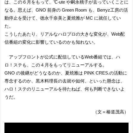
は、この６月をもって、℃-ute や嗣永桃子が去っていくことに
なる。思えば、GNO 前身の Green Room も、Berryz工房の活
動停止を受けて、徳永千奈美と夏焼雅が MC に就任してい
た。
こうしたあたり、リアルなハロプロの大きな変化が、Web配
信番組の変化に影響しているのかも知れない。
アップフロントが公式に配信しているWeb番組では、ハ
ロ！ステも、この４月をもってリニューアルする。
GNO の後継がどうなるのか、夏焼雅は PINK CRES.の活動に
専念するのか、黒木料理長の去就や如何、といった懸念は、
ハロ！ステのリニューアルを待たねば、何も判断できないよ
うだ。
（文＝椿道茂高）