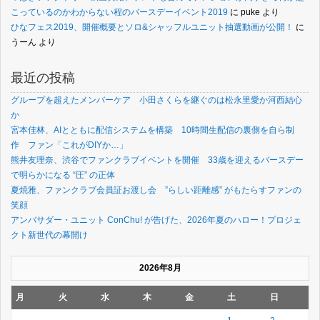
こっているのかわからない程のバースデーイベント2019
に
puke
より
ひなフェス2019、開催概要とソロ&シャッフルユニット抽選動画が公開！
に
うーん
より
最近の投稿
グループを超えたメンバーケア 小田さくらを継ぐのは松永里愛か河西結心
か
宮本佳林、AIとともに配信システムを構築 10時間生配信の裏側を自ら制
作 ファン「これがDIYか…」
熊井友理奈、渋谷でファンクラブイベントを開催 33歳を迎えるバースデー
で明らかになる “圧” の正体
夏焼雅、ファンクラブ会員証お渡し会 ”らしい距離感” がもたらすファンの
笑顔
アンバサダー・ユニット ConChu! が告げた、2026年夏のハロー！プロジェ
クト新世代の幕開け
2026年8月
月
火
水
木
金
土
日