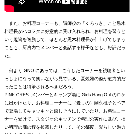
また、お料理コーナーも、講師役の「くろっき」こと黒木
料理長がハロヲタに好意的に受け入れられ、お料理を習うと
いう趣旨を逸脱して、ほとんど黒木料理長が仕上げてしまう
ことも、厨房内でメンバーと会話する様子なども、好評だっ
た。
何より GNO にあっては、こうしたコーナーを視聴者とい
っしょになって笑いながら見ている、夏焼雅の姿が魅力的だ
ったことは特筆されるべきだろう。
PINK CRES. メンバーとキャンプ場に Girls Hang Out のロケ
に出かけたり、お料理コーナーに（愛しの）嗣永桃子とペア
で登場してキャッキャと嬉しそうにしていたり、お料理コー
ナーを受けて、スタジオのキッチンで料理の実作に及び、拙
い料理の腕の程を披露したりして、その都度、愛らしい魅力