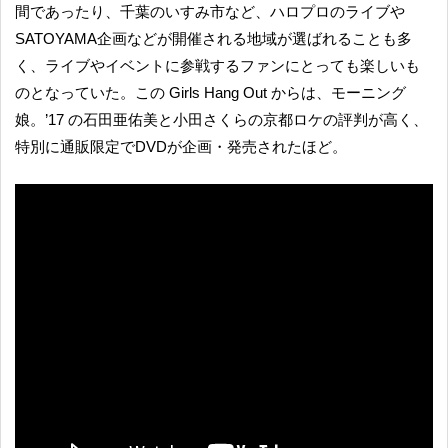
間であったり、千葉のいすみ市など、ハロプロのライブや
SATOYAMA企画などが開催される地域が選ばれることも多
く、ライブやイベントに参戦するファンにとっても楽しいも
のとなっていた。この Girls Hang Out からは、モーニング
娘。’17 の石田亜佑美と小田さくらの京都ロケの評判が高く、
特別に通販限定でDVDが企画・発売されたほど。