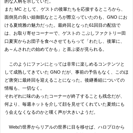
的な人柄を示していた。
また MC として、ゲストの後輩たちを応接するところから、
面倒見の良い姐御肌なところが際立っていたのも、GNO にお
ける夏焼雅の魅力だった。最終回となった61回目の配信で
は、お取り寄せコーナーで、ゲストの こぶしファクトリー田
口夏実からお団子を食べさせてもらって「わたし、後輩に、
あ～んされたの始めてかも」と喜ぶ姿が見られる。
このようにファンにとっては非常に楽しめるコンテンツと
して成熟してきていた GNO だが、事前の予告もなく、このほ
ど唐突に最終回を迎えることになった。後継番組についての
情報も、一切なく。
それぞれに味のあったコーナーが終了することも残念だが、
何より、毎週ネットを介して顔を見せてくれていた夏焼にも
う会えなくなるのかと嘆く声が大きいようだ。
Webの世界からリアルの世界に目を移せば、ハロプロから