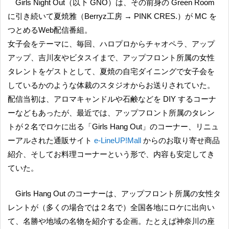
Girls Night Out（以下 GNO）は、その前身の Green Room
に引き続いて夏焼雅（Berryz工房 → PINK CRES.）が MC を
つとめるWeb配信番組。
女子会をテーマに、毎回、ハロプロからチャオペラ、アップ
アップ、吉川友やビタスイまで、アップフロント所属の女性
タレントをゲストとして、夏焼の自宅ダイニングで女子会を
しているかのような体裁のスタジオからお送りされていた。
配信当初は、アロマキャンドルや石鹸などを DIY するコーナ
ーなどもあったが、最近では、アップフロント所属のタレン
トが２名でロケに出る「Girls Hang Out」のコーナー、リニュ
ーアルされた通販サイト
e-LineUP!Mall
からのお取り寄せ商品
紹介、そしてお料理コーナーという形で、内容も安定してき
ていた。
Girls Hang Out のコーナーは、アップフロント所属の女性タ
レントが（多くの場合では２名で）全国各地にロケに出向い
て、名勝や地域の名物を紹介する企画。たとえば神奈川の座