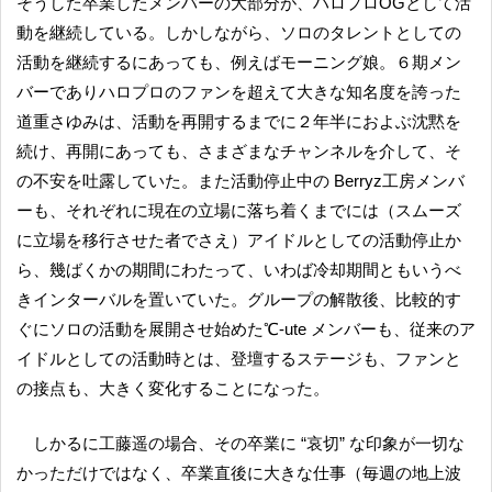
そうした卒業したメンバーの大部分が、ハロプロOGとして活
動を継続している。しかしながら、ソロのタレントとしての
活動を継続するにあっても、例えばモーニング娘。６期メン
バーでありハロプロのファンを超えて大きな知名度を誇った
道重さゆみは、活動を再開するまでに２年半におよぶ沈黙を
続け、再開にあっても、さまざまなチャンネルを介して、そ
の不安を吐露していた。また活動停止中の Berryz工房メンバ
ーも、それぞれに現在の立場に落ち着くまでには（スムーズ
に立場を移行させた者でさえ）アイドルとしての活動停止か
ら、幾ばくかの期間にわたって、いわば冷却期間ともいうべ
きインターバルを置いていた。グループの解散後、比較的す
ぐにソロの活動を展開させ始めた℃-ute メンバーも、従来のア
イドルとしての活動時とは、登壇するステージも、ファンと
の接点も、大きく変化することになった。
しかるに工藤遥の場合、その卒業に “哀切” な印象が一切な
かっただけではなく、卒業直後に大きな仕事（毎週の地上波