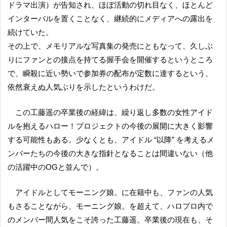
ドラマ出演）が告知され、ほぼ活動の切れ目なく、ほとんど
インターバルを置くことなく、継続的にメディアへの露出を
続けていた。
その上で、メモリアルな写真集の発売にともなって、久しぶ
りにファンとの接点を持てる握手会を開催するというところ
で、瞬殺に近い勢いで参加券の配布が定数に達するという、
依然衰えぬ人気ぶりを示したというわけだ。
この工藤遥の卒業後の経緯は、繰り返し多数の女性アイド
ルを抱えるハロー！プロジェクトの今後の展開に大きく影響
する可能性もある。少なくとも、アイドル “以降” を考えるメ
ンバーたちの今後の大きな指針となることは間違いない（他
の活躍中のOGと並んで）。
アイドルとしてモーニング娘。に在籍中も、ファンの人気
もさることながら、モーニング娘。を超えて、ハロプロ内で
のメンバー間人気をこそ誇った工藤遥。卒業後の現在も、そ