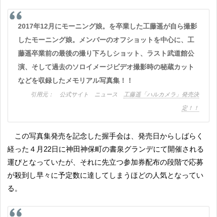
2017年12月にモーニング娘。を卒業した工藤遥が自ら撮影
したモーニング娘。メンバーのオフショットを中心に、工
藤遥卒業前の最後の撮り下ろしショット、ラスト武道館公
演、そして過去のソロイメージビデオ撮影時の秘蔵カット
などを収録したメモリアル写真集！！
公式サイト ニュース
工藤遥「ハルカメラ」発売決
定！！
この写真集発売を記念した握手会は、発売日からしばらく
経った４月22日に神田神保町の書泉グランデにて開催される
運びとなっていたが、それに先立つ参加券配布の段階で応募
が殺到し早々に予定数に達してしまうほどの人気となってい
る。