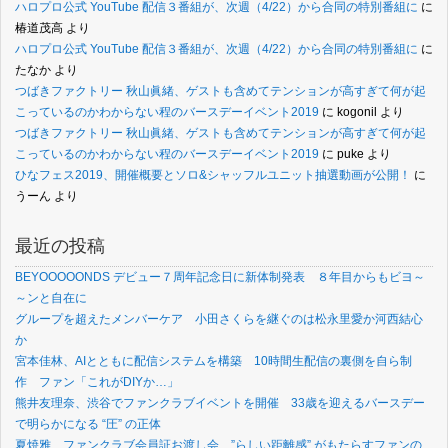
ハロプロ公式 YouTube 配信３番組が、次週（4/22）から合同の特別番組に
に
椿道茂高
より
ハロプロ公式 YouTube 配信３番組が、次週（4/22）から合同の特別番組に
に
たなか
より
つばきファクトリー 秋山眞緒、ゲストも含めてテンションが高すぎて何が起
こっているのかわからない程のバースデーイベント2019
に
kogonil
より
つばきファクトリー 秋山眞緒、ゲストも含めてテンションが高すぎて何が起
こっているのかわからない程のバースデーイベント2019
に
puke
より
ひなフェス2019、開催概要とソロ&シャッフルユニット抽選動画が公開！
に
うーん
より
最近の投稿
BEYOOOOONDS デビュー７周年記念日に新体制発表 ８年目からもビヨ～
～ンと自在に
グループを超えたメンバーケア 小田さくらを継ぐのは松永里愛か河西結心
か
宮本佳林、AIとともに配信システムを構築 10時間生配信の裏側を自ら制
作 ファン「これがDIYか…」
熊井友理奈、渋谷でファンクラブイベントを開催 33歳を迎えるバースデー
で明らかになる “圧” の正体
夏焼雅、ファンクラブ会員証お渡し会 ”らしい距離感” がもたらすファンの