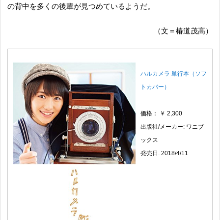
の背中を多くの後輩が見つめているようだ。
（文＝椿道茂高）
ハルカメラ 単行本（ソフ
トカバー）
価格： ￥ 2,300
出版社/メーカー: ワニブ
ックス
発売日: 2018/4/11