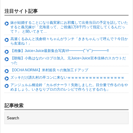
注目サイト記事
妹が結婚することになり義実家にお邪魔して出発当日の予定を話していた
すると義兄嫁が「北海道って、ご祝儀1万8千円って指定してくるんだっ
て？」 と聞いてきて…
高瀬くるみんと浅倉樹々ちゃんがランチ「ききちゃんって呼んで？今日か
ら友達ね！」
【画像】Juice=Juice最新集合写真ｷﾀ━━━━(ﾟ∀ﾟ)━━━━!!
【朗報】小島はなのハロプロ加入、元Juice=Juice宮本佳林のスカウトだ
った
【OCHA NORMA】米村姫良々の無加工ドアップ
ズッキだけ譜久村の卒コンに来ないｗｗｗｗｗｗｗｗｗｗｗｗｗｗｗｗ
アンジュルム橋迫鈴「カルボナーラ！失敗しました。目分量で作るのをや
めましょう。いきなりプロの方のレシピで作ろうとするのも」
記事検索