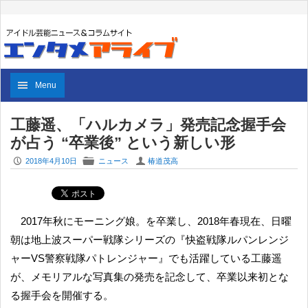
Menu
工藤遥、「ハルカメラ」発売記念握手会
が占う “卒業後” という新しい形
P
F
U
2018年4月10日
ニュース
椿道茂高
2017年秋にモーニング娘。を卒業し、2018年春現在、日曜
朝は地上波スーパー戦隊シリーズの『快盗戦隊ルパンレンジ
ャーVS警察戦隊パトレンジャー』でも活躍している工藤遥
が、メモリアルな写真集の発売を記念して、卒業以来初とな
る握手会を開催する。