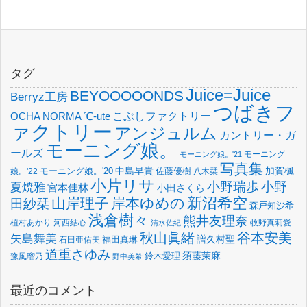
タグ
Juice=Juice
BEYOOOOONDS
Berryz工房
つばきフ
OCHA NORMA
℃-ute
こぶしファクトリー
ァクトリー
アンジュルム
カントリー・ガ
モーニング娘。
ールズ
モーニング
モーニング娘。'21
写真集
中島早貴
加賀楓
佐藤優樹
娘。'22
モーニング娘。'20
八木栞
小片リサ
小野瑞歩
小野
夏焼雅
宮本佳林
小田さくら
新沼希空
山岸理子
岸本ゆめの
田紗栞
森戸知沙希
浅倉樹々
熊井友理奈
植村あかり
河西結心
牧野真莉愛
清水佐紀
谷本安美
秋山眞緒
矢島舞美
譜久村聖
福田真琳
石田亜佑美
道重さゆみ
須藤茉麻
鈴木愛理
豫風瑠乃
野中美希
最近のコメント