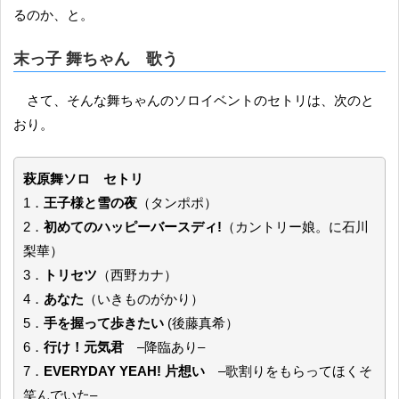
るのか、と。
末っ子 舞ちゃん 歌う
さて、そんな舞ちゃんのソロイベントのセトリは、次のと
おり。
萩原舞ソロ セトリ
1．
王子様と雪の夜
（タンポポ）
2．
初めてのハッピーバースディ!
（カントリー娘。に石川
梨華）
3．
トリセツ
（西野カナ）
4．
あなた
（いきものがかり）
5．
手を握って歩きたい
(後藤真希）
6．
行け！元気君
–降臨あり–
7．
EVERYDAY YEAH! 片想い
–歌割りをもらってほくそ
笑んでいた–