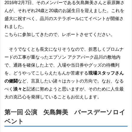
2016年2月7日、そのメンバーである矢島舞美さんと萩原舞さ
んが、それぞれ24歳と20歳のお誕生日を迎えました。これを
盛大に祝すべく、品川のステラボールにてイベントが開催さ
れました。
こちらに参加してきたので、レポートさせてください。
そうでなくとも長文になりそうなので、折悪しくプロムナ
ードの工事が重なったエプソン アクアパーク品川の敷地内
で、通路を確保した上で、入場や当日券やグッズの待機列
を、どうやってこしらえたもんか苦慮する
現場スタッフさん
の健闘
など、言及したい諸々はカットの方向で。なお、なる
べく
淡々と
記述に努めようと思いますが、そのために人生最
大の克己心を発揮していることもお伝えします。
第一回 公演 矢島舞美 バースデーソロイ
ベント