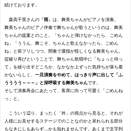
続けております。
森高千里さんの『
雨
』は、舞美ちゃんがピアノを演奏。
舞美ちゃんのピアノ伴奏で舞ちゃんが歌うというのは、舞美
ちゃんの提案とのこと。「ちゃんと弾けなかったら、ごめん
ね」「ううん、舞こそ、ちゃんと歌えなかったら、ごめん
ね」と前フリしつつ、間奏で運指が怪しくなる舞美ちゃん。
掟破り再びということで、舞ちゃん歌唱中に「ちょっと待っ
て」を繰り出すどころか、なかなか上ずった気持ちが落ち着
かないらしく、
一旦演奏をやめて、はっきり声に出して「ふ
うううう～～～」と深呼吸する舞美ちゃん
です。
そして演奏再会にあたって、客席に向って可愛く「ごめんね
っ」と。
こういう辺り、まったく「外」の視点から見ると、それが
人様にお見せするステージでのことなのかと呆れられる部分
もなきにしもあらず…かも知れませんです。あくまで文字列