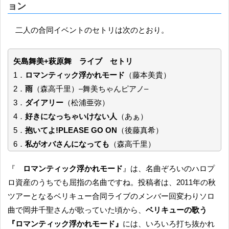
ョン
二人の合同イベントのセトリは次のとおり。
矢島舞美+萩原舞 ライブ セトリ
1．
ロマンティック浮かれモード
（藤本美貴）
2．
雨
（森高千里）–舞美ちゃんピアノ–
3．
ダイアリー
（松浦亜弥）
4．
好きになっちゃいけない人
（あぁ）
5．
抱いてよ!PLEASE GO ON
（後藤真希）
6．
私がオバさんになっても
（森高千里）
『
ロマンティック浮かれモード
』は、名曲ぞろいのハロプ
ロ資産のうちでも屈指の名曲ですね。投稿者は、2011年の秋
ツアーとなるベリキュー合同ライブのメンバー回変わりソロ
曲で岡井千聖さんが歌っていた頃から、
ベリキューの歌う
『ロマンティック浮かれモード』
には、いろいろ打ち抜かれ