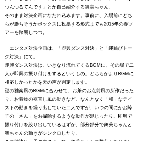
つんつるてんです」とか自己紹介する舞美ちゃん。
そのまま対決企画になだれ込みます。事前に、入場前にどち
らが勝ちそうかボックスに投票する形式までも2015年の春ツ
アーを踏襲しつつ。
エンタメ対決企画は、「即興ダンス対決」と「縄跳びトー
ク対決」にて。
即興ダンス対決は、いきなり流れてくるBGMに、その場で二
人が即興の振り付けをするというもの。どちらがよりBGMに
相応しかったかを天の声が判定します。
謎の雅楽風のBGMに合わせて、お茶のお点前風の所作だった
り、お着物の裾直し風の動きなど、なんとなく「和」なテイ
ストの動きを繰り出していた二人ですが、いつの間にかお障
子の「さん」をお掃除するような動作が混じったり。即興で
振り付けを絞り出しているはずが、部分部分で舞美ちゃんと
舞ちゃんの動きがシンクロしたり。