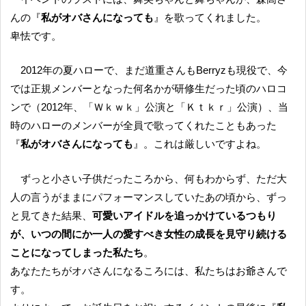
んの『
私がオバさんになっても
』を歌ってくれました。
卑怯です。
2012年の夏ハローで、まだ道重さんもBerryzも現役で、今
では正規メンバーとなった何名かが研修生だった頃のハロコ
ンで（2012年、「Ｗｋｗｋ」公演と「Ｋｔｋｒ」公演）、当
時のハローのメンバーが全員で歌ってくれたこともあった
『
私がオバさんになっても
』。これは厳しいですよね。
ずっと小さい子供だったころから、何もわからず、ただ大
人の言うがままにパフォーマンスしていたあの頃から、ずっ
と見てきた結果、
可愛いアイドルを追っかけているつもり
が、いつの間にか一人の愛すべき女性の成長を見守り続ける
ことになってしまった私たち
。
あなたたちがオバさんになるころには、私たちはお爺さんで
す。