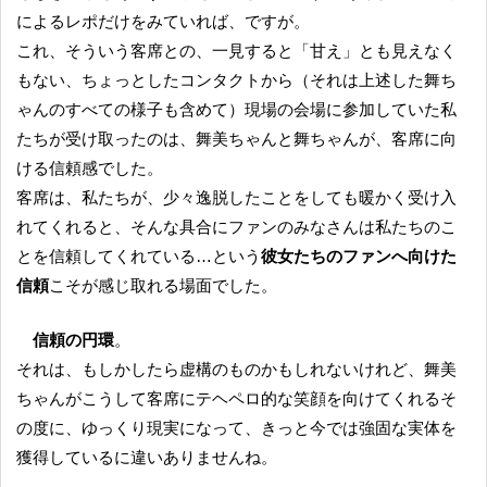
によるレポだけをみていれば、ですが。
これ、そういう客席との、一見すると「甘え」とも見えなく
もない、ちょっとしたコンタクトから（それは上述した舞ち
ゃんのすべての様子も含めて）現場の会場に参加していた私
たちが受け取ったのは、舞美ちゃんと舞ちゃんが、客席に向
ける信頼感でした。
客席は、私たちが、少々逸脱したことをしても暖かく受け入
れてくれると、そんな具合にファンのみなさんは私たちのこ
とを信頼してくれている…という
彼女たちのファンへ向けた
信頼
こそが感じ取れる場面でした。
信頼の円環
。
それは、もしかしたら虚構のものかもしれないけれど、舞美
ちゃんがこうして客席にテヘペロ的な笑顔を向けてくれるそ
の度に、ゆっくり現実になって、きっと今では強固な実体を
獲得しているに違いありませんね。