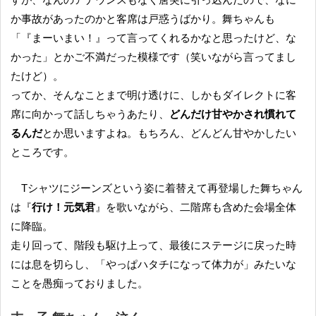
か事故があったのかと客席は戸惑うばかり。舞ちゃんも
「『まーいまい！』って言ってくれるかなと思ったけど、な
かった」とかご不満だった模様です（笑いながら言ってまし
たけど）。
ってか、そんなことまで明け透けに、しかもダイレクトに客
席に向かって話しちゃうあたり、
どんだけ甘やかされ慣れて
るんだ
とか思いますよね。もちろん、どんどん甘やかしたい
ところです。
Tシャツにジーンズという姿に着替えて再登場した舞ちゃん
は『
行け！元気君
』を歌いながら、二階席も含めた会場全体
に降臨。
走り回って、階段も駆け上って、最後にステージに戻った時
には息を切らし、「やっぱハタチになって体力が」みたいな
ことを愚痴っておりました。