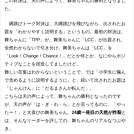
この対決は、天の声によって、舞美ちゃんの勝利となりまし
た。
縄跳びトーク対決は、大縄跳びを飛びながら、出されたお
題を「わかりやすく説明する」というもの。最初の対決は、
舞ちゃんに「TPP」が、舞美ちゃんに「LCC」が出題され、
全然わからないで引き分け。舞美ちゃんは「LCC」を
「Look！Change！Chance！」だとか何とか、なにやらポジ
ティブなことを捏造してましたけど。
難しい言葉はわからないということで、では「小学生に噛ん
で含めるように説明するように」と、続いて出されたお題は
「じゃんけん」に「だるまさんが転んだ」。
こちらは天の声によって、舞ちゃんの勝利となったのです
が、天の声が「は・ぎ・わ・ら」とか言ってるのに、「やっ
たー！」と大喜びの舞美ちゃん。
24歳一発目の天然が炸裂
と
は、そんなリーダーを評しての、舞ちゃんのリアルなつぶや
き。