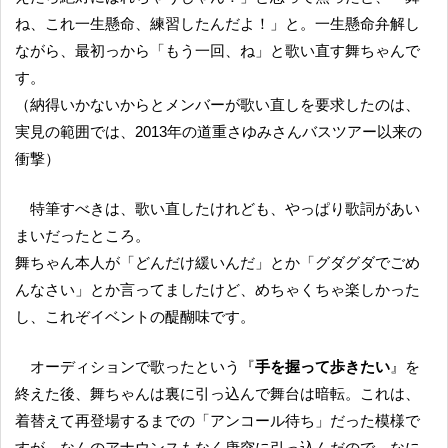
ね、これ一生懸命、練習したんだよ！」と。一生懸命弁解し
ながら、最初っから「もう一回、ね」と歌い直す舞ちゃんで
す。
（納得いかないからとメンバーが歌い直しを要求したのは、
実見の範囲では、2013年の道重さゆみさんバスツアー以来の
衝撃）
特筆すべきは、歌い直したけれども、やっぱり歌詞があい
まいだったところ。
舞ちゃん本人が「どんだけ緩いんだ」とか「グダグダでごめ
んなさい」とか言ってましたけど、めちゃくちゃ楽しかった
し、これぞイベントの醍醐味です。
オーディションで歌ったという『
手を握って歩きたい
』を
終えた後、舞ちゃんは裏に引っ込んで舞台は暗転。これは、
着替えて再登場するまでの「アンコール待ち」だった模様で
すが、なんのアナウンスもなく唐突に引っ込んだので、なに