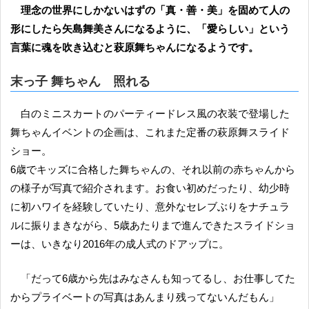
理念の世界にしかないはずの「真・善・美」を固めて人の
形にしたら矢島舞美さんになるように、「愛らしい」という
言葉に魂を吹き込むと萩原舞ちゃんになるようです。
末っ子 舞ちゃん 照れる
白のミニスカートのパーティードレス風の衣装で登場した
舞ちゃんイベントの企画は、これまた定番の萩原舞スライド
ショー。
6歳でキッズに合格した舞ちゃんの、それ以前の赤ちゃんから
の様子が写真で紹介されます。お食い初めだったり、幼少時
に初ハワイを経験していたり、意外なセレブぶりをナチュラ
ルに振りまきながら、5歳あたりまで進んできたスライドショ
ーは、いきなり2016年の成人式のドアップに。
「だって6歳から先はみなさんも知ってるし、お仕事してた
からプライベートの写真はあんまり残ってないんだもん」