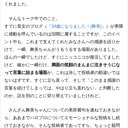
くれました。
そんなトーク中でのこと。
すでに長文のブログ（「
24歳になりました！(舞美)
」）が界隈
に感動を呼んでいるのは旧聞に属することですが、このイベ
ント中も、これまで支えてくれたみなさんへの感謝を語りか
けて、一瞬、舞美ちゃんがうるうるする場面がありました。
ほんの一瞬でしたけど、すぐにニッコニコが復活してました
けど、確かに一瞬だけ、
満面の笑顔のまんまに泣きそうにな
って言葉に詰まる場面
が。これは決して投稿者の勘違いでは
ないはずです。すぐに立ち直って、そして「このまま感謝の
言葉を続けてしまっては、やはり立ち直れない」と判断した
のか、話を別のことに切り替えていましたけれど。
さんざん舞美ちゃんについての美辞麗句を連ねておきなが
ら、ああまでハロプロについてエモーショナルな投稿をし続
けておきながら、そんな投稿者であってすら、ちょっと疑問