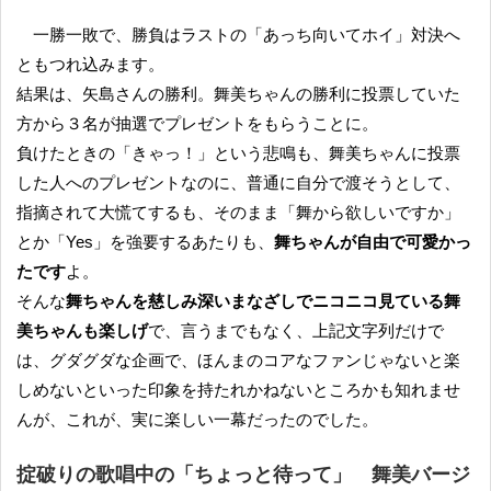
一勝一敗で、勝負はラストの「あっち向いてホイ」対決へ
ともつれ込みます。
結果は、矢島さんの勝利。舞美ちゃんの勝利に投票していた
方から３名が抽選でプレゼントをもらうことに。
負けたときの「きゃっ！」という悲鳴も、舞美ちゃんに投票
した人へのプレゼントなのに、普通に自分で渡そうとして、
指摘されて大慌てするも、そのまま「舞から欲しいですか」
とか「Yes」を強要するあたりも、
舞ちゃんが自由で可愛かっ
たです
よ。
そんな
舞ちゃんを慈しみ深いまなざしでニコニコ見ている舞
美ちゃんも楽しげ
で、言うまでもなく、上記文字列だけで
は、グダグダな企画で、ほんまのコアなファンじゃないと楽
しめないといった印象を持たれかねないところかも知れませ
んが、これが、実に楽しい一幕だったのでした。
掟破りの歌唱中の「ちょっと待って」 舞美バージ