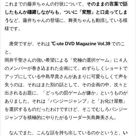
これまでの藤井ちゃんの行状について、
そのままの言葉で話
したもんか躊躇しながらも、ついに「変態」と口走ってしま
う
など、藤井ちゃんの登場に、舞美ちゃんも動揺している模
様です。
唐突ですが、それは
℃-ute DVD Magazine Vol.39
でのこ
と。
岡井千聖さんの強い希望による「究極の選択ゲーム」に４人
のメンバーが巻き込まれた企画にて。めずらしくショートで
アップにしている中島早貴さんがあまりに可愛らしくて声を
失うのは、それはまた別の話として、その企画の中、次々と
出されるお題に、「どっちの罰ゲームが嫌か」というものが
ありました。それは「バンジージャンプ」と「お化け屋敷」
を選択するものだったわけですけど、そこでむしろバンジー
ジャンプを積極的にやりたがるリーダー矢島舞美さん。
なんでまた、こんな話を持ち出しているのかというと、
い