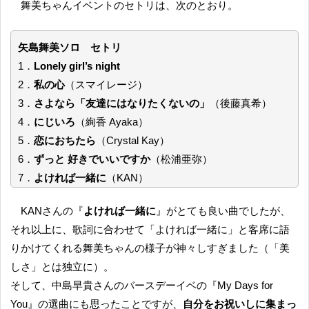
舞美ちゃんイベントのセトリは、次のとおり。
矢島舞美ソロ セトリ
1．
Lonely girl’s night
2．
私の心
（スマイレージ）
3．
さよなら「友達にはなりたくないの」
（後藤真希）
4．
にじいろ
（絢香 Ayaka）
5．
恋におちたら
（Crystal Kay）
6．
ずっと 好きでいいですか
（松浦亜弥）
7．
よければ一緒に
（KAN）
KANさんの『
よければ一緒に
』がとても良い曲でしたが、
それ以上に、歌詞に合わせて「よければ一緒に」と客席に語
りかけてくれる舞美ちゃんの様子が神々しすぎました（「美
しさ」とは独立に）。
そして、中島早貴さんのバースデーイベの『My Days for
You』の選曲にも思ったことですが、
自分をお祝いしに集まっ