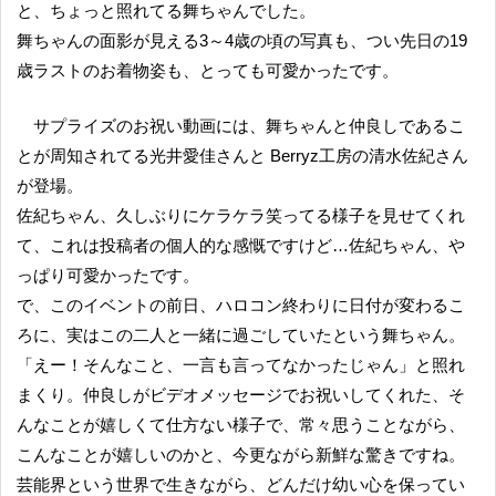
と、ちょっと照れてる舞ちゃんでした。
舞ちゃんの面影が見える3～4歳の頃の写真も、つい先日の19
歳ラストのお着物姿も、とっても可愛かったです。
サプライズのお祝い動画には、舞ちゃんと仲良しであるこ
とが周知されてる光井愛佳さんと Berryz工房の清水佐紀さん
が登場。
佐紀ちゃん、久しぶりにケラケラ笑ってる様子を見せてくれ
て、これは投稿者の個人的な感慨ですけど…佐紀ちゃん、や
っぱり可愛かったです。
で、このイベントの前日、ハロコン終わりに日付が変わるこ
ろに、実はこの二人と一緒に過ごしていたという舞ちゃん。
「えー！そんなこと、一言も言ってなかったじゃん」と照れ
まくり。仲良しがビデオメッセージでお祝いしてくれた、そ
んなことが嬉しくて仕方ない様子で、常々思うことながら、
こんなことが嬉しいのかと、今更ながら新鮮な驚きですね。
芸能界という世界で生きながら、どんだけ幼い心を保ってい