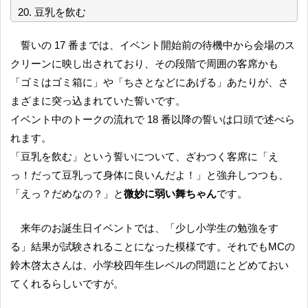
20. 豆乳を飲む
誓いの 17 番までは、イベント開始前の待機中から会場のス
クリーンに映し出されており、その段階で周囲の客席かも
「ゴミはゴミ箱に」や「ちさとなどにあげる」あたりが、さ
まざまに突っ込まれていた誓いです。
イベント中のトークの流れで 18 番以降の誓いは口頭で述べら
れます。
「豆乳を飲む」という誓いについて、ざわつく客席に「え
っ！だって豆乳って身体に良いんだよ！」と強弁しつつも、
「えっ？だめなの？」と
微妙に弱い舞ちゃん
です。
来年のお誕生日イベントでは、「少し小学生の勉強をす
る」結果が試験されることになった模様です。それでもMCの
鈴木啓太さんは、小学校四年生レベルの問題にとどめておい
てくれるらしいですが。