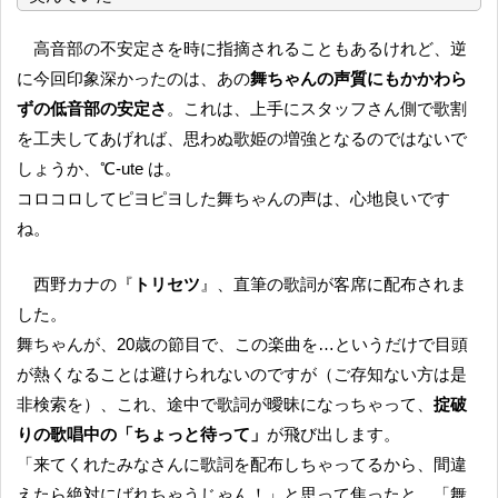
高音部の不安定さを時に指摘されることもあるけれど、逆
に今回印象深かったのは、あの
舞ちゃんの声質にもかかわら
ずの低音部の安定さ
。これは、上手にスタッフさん側で歌割
を工夫してあげれば、思わぬ歌姫の増強となるのではないで
しょうか、℃-ute は。
コロコロしてピヨピヨした舞ちゃんの声は、心地良いです
ね。
西野カナの『
トリセツ
』、直筆の歌詞が客席に配布されま
した。
舞ちゃんが、20歳の節目で、この楽曲を…というだけで目頭
が熱くなることは避けられないのですが（ご存知ない方は是
非検索を）、これ、途中で歌詞が曖昧になっちゃって、
掟破
りの歌唱中の「ちょっと待って」
が飛び出します。
「来てくれたみなさんに歌詞を配布しちゃってるから、間違
えたら絶対にばれちゃうじゃん！」と思って焦ったと、「舞