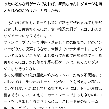
ったいどんな罰ゲームであれば、舞美ちゃんにダメージを与
えられるのだろうか
、と思うから。
あんだけ何度もお弁当やお茶に砂糖を混ぜ込まれても平然
と食し切る舞美ちゃんには、食べ物系の罰ゲームは、あんま
りダメージになりそうにない。
ファンクラブツアーで沖縄へ遠征した際の撮影で、他のメン
バーがみんな脱落するなか、最後までバナナボートにしがみ
ついて落ないどころが、よじ登って余裕で体勢を立て直す舞
美ちゃんには、水に落とす系の罰ゲームは、あんまりダメー
ジになりそうにない。
多くの場面でお化け屋敷を怖がるメンバーたちを不思議そう
に眺めては、ラジオのトークでも怖いことを考えない秘訣に
ついて何度が話題にしている舞美ちゃんには、お化け屋敷は
響きそうにない。加えて、カートレースでぶっちぎりのレコ
ードを叩き出した舞美ちゃんには、スピード系の罰ゲーム
も、さほどダメージになりそうにない。