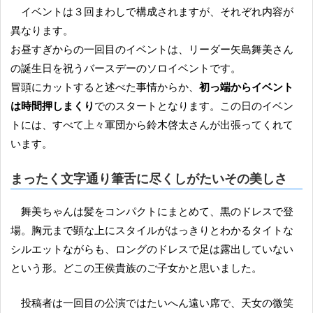
イベントは３回まわしで構成されますが、それぞれ内容が
異なります。
お昼すぎからの一回目のイベントは、リーダー矢島舞美さん
の誕生日を祝うバースデーのソロイベントです。
冒頭にカットすると述べた事情からか、
初っ端からイベント
は時間押しまくり
でのスタートとなります。この日のイベン
トには、すべて上々軍団から鈴木啓太さんが出張ってくれて
います。
まったく文字通り筆舌に尽くしがたいその美しさ
舞美ちゃんは髪をコンパクトにまとめて、黒のドレスで登
場。胸元まで顕な上にスタイルがはっきりとわかるタイトな
シルエットながらも、ロングのドレスで足は露出していない
という形。どこの王侯貴族のご子女かと思いました。
投稿者は一回目の公演ではたいへん遠い席で、天女の微笑