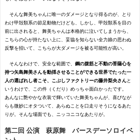
そんな舞美ちゃんに唯一のダメージとなり得るのが、とり
わけ甲殻類系の節足動物だけども、しかし、甲殻類系を目の
前に出されると、舞美ちゃんは本格的に泣いてしまうから、
こちらの心が持たない上に、妥協を知らない全力娘の思わぬ
反撃を招いて、こちらが大ダメージを被る可能性が高い。
そんなわけで、安全な範囲で、
鋼の腹筋と不動の菩薩心を
持つ矢島舞美さんを動揺させることができる世界でたった一
人の選ばれし者こそ、こぶしファクトリーの藤井梨央さん
と
いうわけで、この件（くだり）めっちゃ面白かったです。
あんなに艶やかな衣装で輝いていた舞美ちゃんが、喜びなが
らも微妙にオタついて、あらぬことを口走りそうになるあた
りが。そんな場面でも、ニッコニコなあたりが。
第二回 公演 萩原舞 バースデーソロイベ