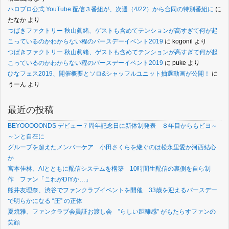
ハロプロ公式 YouTube 配信３番組が、次週（4/22）から合同の特別番組に
に
たなか
より
つばきファクトリー 秋山眞緒、ゲストも含めてテンションが高すぎて何が起
こっているのかわからない程のバースデーイベント2019
に
kogonil
より
つばきファクトリー 秋山眞緒、ゲストも含めてテンションが高すぎて何が起
こっているのかわからない程のバースデーイベント2019
に
puke
より
ひなフェス2019、開催概要とソロ&シャッフルユニット抽選動画が公開！
に
うーん
より
最近の投稿
BEYOOOOONDS デビュー７周年記念日に新体制発表 ８年目からもビヨ～
～ンと自在に
グループを超えたメンバーケア 小田さくらを継ぐのは松永里愛か河西結心
か
宮本佳林、AIとともに配信システムを構築 10時間生配信の裏側を自ら制
作 ファン「これがDIYか…」
熊井友理奈、渋谷でファンクラブイベントを開催 33歳を迎えるバースデー
で明らかになる “圧” の正体
夏焼雅、ファンクラブ会員証お渡し会 ”らしい距離感” がもたらすファンの
笑顔