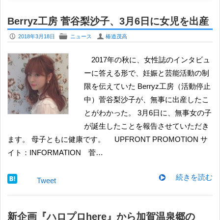
Berryz工房 菅谷梨沙子、3月6日に女児を出産
P
F
U
2018年3月18日
ニュース
椿道茂高
2017年の秋に、女性誌のインタビュ
ーに答える形で、妊娠と芸能活動の制
限を伝えていた Berryz工房（活動停止
中）菅谷梨沙子が、無事に出産したこ
とがわかった。 3月6日に、無事女の子
が誕生したことを報告させていただき
ます。 母子ともに健康です。 UPFRONT PROMOTION サ
イト：INFORMATION 菅…
続きを読む
Tweet
新企画『ハロプロhere』から加賀温泉郷の