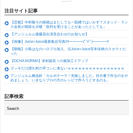
注目サイト記事
【悲報】中村敬斗の移籍はまたしても一筋縄ではいかず？スタッド・ラン
ス会長が残留を示唆「批判を受けることがあったとしても」
【アンジュルム後藤花出演見合わせのお知らせ】
【画像】Juice=Juice最新集合写真ｷﾀ━━━━(ﾟ∀ﾟ)━━━━!!
【朗報】小島はなのハロプロ加入、元Juice=Juice宮本佳林のスカウトだ
った
【OCHA NORMA】米村姫良々の無加工ドアップ
ズッキだけ譜久村の卒コンに来ないｗｗｗｗｗｗｗｗｗｗｗｗｗｗｗｗ
アンジュルム橋迫鈴「カルボナーラ！失敗しました。目分量で作るのをや
めましょう。いきなりプロの方のレシピで作ろうとするのも」
記事検索