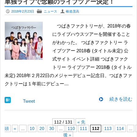
単独ライブで念願のライブツアー決定！
P
F
U
2018年2月23日
ニュース
椿道茂高
つばきファクトリーが、2018年の春
にライブハウスツアーを開催すること
がわかった。 つばきファクトリー ラ
イブツアー 2018春 (タイトル未定) 公
式サイト イベント詳細 つばきファク
トリー ライブツアー 2018春 (タイトル
未定) 2018年２月22日のメジャーデビュー記念日、つばきファ
クトリーは１年前にデビュー…
続きを読む
Tweet
112 / 131
« 先
頭
«
...
10
20
30
...
110
111
112
113
114
...
後 »