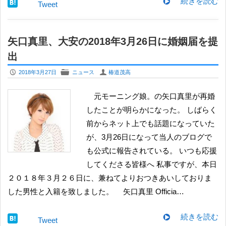
続きを読む
Tweet
矢口真里、大安の2018年3月26日に婚姻届を提
出
P
F
U
2018年3月27日
ニュース
椿道茂高
元モーニング娘。の矢口真里が再婚
したことが明らかになった。 しばらく
前からネット上でも話題になっていた
が、3月26日になって当人のブログで
も公式に報告されている。 いつも応援
してくださる皆様へ 私事ですが、本日
２０１８年３月２６日に、兼ねてよりおつきあいしておりま
した男性と入籍を致しました。 矢口真里 Officia…
続きを読む
Tweet