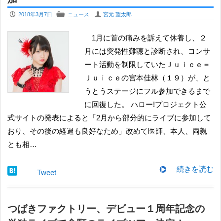
P
F
U
2018年3月7日
ニュース
宮元 望太郎
1月に首の痛みを訴えて休養し、２
月には突発性難聴と診断され、コンサ
ート活動を制限していたＪｕｉｃｅ＝
Ｊｕｉｃｅの宮本佳林（１９）が、と
うとうステージにフル参加できるまで
に回復した。 ハロー!プロジェクト公
式サイトの発表によると「2月から部分的にライブに参加して
おり、その後の経過も良好なため」改めて医師、本人、両親
とも相…
続きを読む
Tweet
つばきファクトリー、デビュー１周年記念の