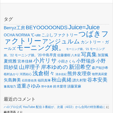
タグ
Juice=Juice
BEYOOOOONDS
Berryz工房
つばきフ
OCHA NORMA
℃-ute
こぶしファクトリー
ァクトリー
アンジュルム
カントリー・ガ
モーニング娘。
ールズ
モーニング
モーニング娘。'21
写真集
中島早貴
加賀楓
佐藤優樹
娘。'22
モーニング娘。'20
八木栞
小片リサ
小野瑞歩
小野
夏焼雅
宮本佳林
小田さくら
新沼希空
山岸理子
岸本ゆめの
田紗栞
森戸知沙希
浅倉樹々
熊井友理奈
植村あかり
河西結心
牧野真莉愛
清水佐紀
谷本安美
秋山眞緒
矢島舞美
譜久村聖
福田真琳
石田亜佑美
道重さゆみ
須藤茉麻
鈴木愛理
豫風瑠乃
野中美希
最近のコメント
ハロプロ公式 YouTube 配信３番組が、次週（4/22）から合同の特別番組に
に
椿道茂高
より