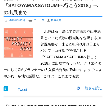
『SATOYAMA&SATOUMIへ行こう2018』へ
の出展まで
P
F
U
2018年3月15日
ニュース
椿道茂高
北陸は石川県にて粟津温泉や山中温
泉といった複数の観光地を包摂する加
賀温泉郷が、来る2018年3月31日より
パシフィコ横浜で開催される
『SATOYAMA＆SATOUMIへ行こう
2018』に出展するようだ。クリエイタ
ーにしてCMプランナーの大久保浩秀氏のTwitterによってつぶ
やかれ、各地で話題だ。 これは、これまでも意…
続きを読む
Tweet