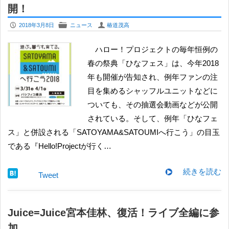
開！
P
F
U
2018年3月8日
ニュース
椿道茂高
ハロー！プロジェクトの毎年恒例の
春の祭典「ひなフェス」は、今年2018
年も開催が告知され、例年ファンの注
目を集めるシャッフルユニットなどに
ついても、その抽選会動画などが公開
されている。そして、例年「ひなフェ
ス」と併設される「SATOYAMA&SATOUMIへ行こう」の目玉
である『Hello!Projectが行く…
続きを読む
Tweet
Juice=Juice宮本佳林、復活！ライブ全編に参
加