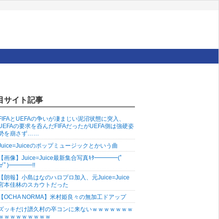
目サイト記事
FIFAとUEFAの争いが凄まじい泥沼状態に突入、
UEFAの要求を呑んだFIFAだったがUEFA側は強硬姿
勢を崩さず……
Juice=Juiceのポップミュージックとかいう曲
【画像】Juice=Juice最新集合写真ｷﾀ━━━━(ﾟ
∀ﾟ)━━━━!!
【朗報】小島はなのハロプロ加入、元Juice=Juice
宮本佳林のスカウトだった
【OCHA NORMA】米村姫良々の無加工ドアップ
ズッキだけ譜久村の卒コンに来ないｗｗｗｗｗｗｗ
ｗｗｗｗｗｗｗｗｗ