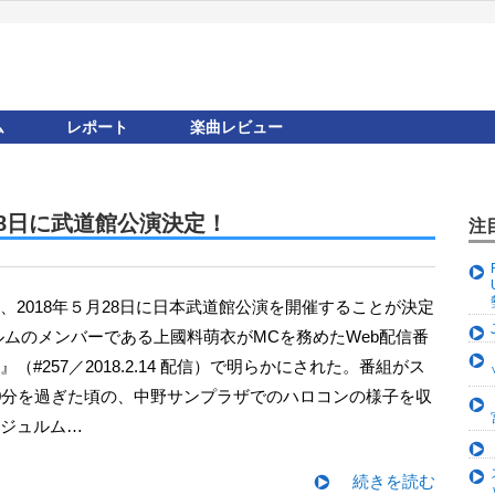
ム
レポート
楽曲レビュー
8日に武道館公演決定！
注
ルムのメンバーである上國料萌衣がMCを務めたWeb配信番
（#257／2018.2.14 配信）で明らかにされた。番組がス
0分を過ぎた頃の、中野サンプラザでのハロコンの様子を収
ジュルム…
続きを読む