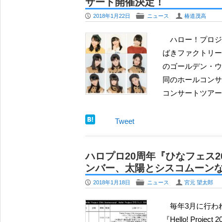
サート開催決定！
P
F
U
2018年1月22日
ニュース
椿道茂高
ハロー！プロジェクトの若きアイドルユニット、こぶしファクトリーとつ
ばきファクトリー
のゴールデン・ウ
同のホールコンサ
コンサートツアー2
Tweet
ハロプロ20周年『ひなフェス2
ンバー、太陽とシスコムーンな
P
F
U
2018年1月18日
ニュース
宮元 望太郎
毎年3月に行われているハロプロの所属グループが一堂に会するイベント
『Hello! Project