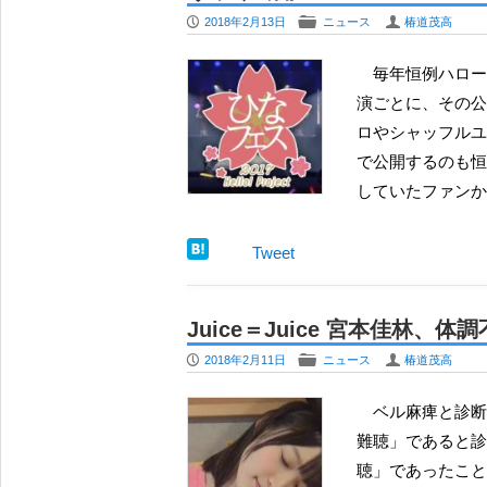
P
F
U
2018年2月13日
ニュース
椿道茂高
毎年恒例ハロー！プロジェクトの春の祭典である『ひなフェス』では、公
演ごとに、その公
ロやシャッフルユ
で公開するのも恒
していたファンか
Tweet
Juice＝Juice 宮本佳林
P
F
U
2018年2月11日
ニュース
椿道茂高
ベル麻痺と診断されていた Juice=Juice の宮本佳林の体調不良が「突発性
難聴」であると診
聴」であったことが