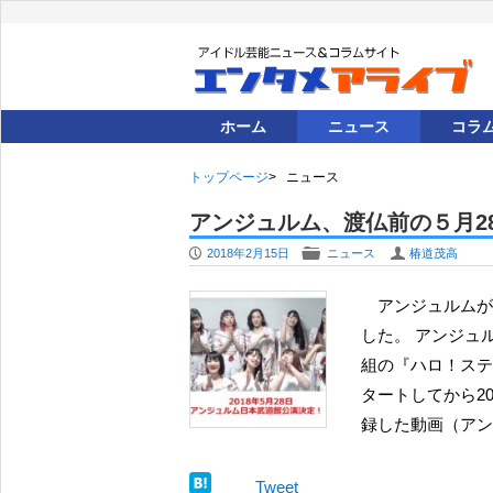
ホーム
ニュース
コラ
トップページ
ニュース
アンジュルム、渡仏前の５月2
P
F
U
2018年2月15日
ニュース
椿道茂高
アンジュルムが、2018年５月28日に日本武道館公演を開催することが決定
した。 アンジュ
組の『ハロ！ステ』
タートしてから2
録した動画（アン
Tweet