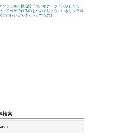
アンジュルム橋迫鈴「カルボナーラ！失敗しまし
た。目分量で作るのをやめましょう。いきなりプロ
の方のレシピで作ろうとするのも」
事検索