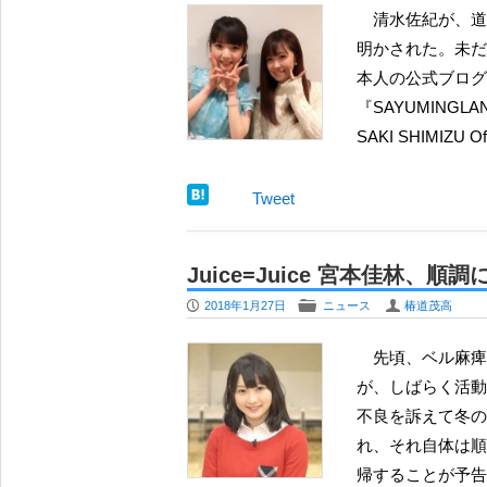
清水佐紀が、道重さゆみの COTTON CLUB 公演にゲスト出演することが
明かされた。未だ
本人の公式ブログ
『SAYUMING
SAKI SHIMIZU Of
Tweet
Juice=Juice 宮本佳林
P
F
U
2018年1月27日
ニュース
椿道茂高
先頃、ベル麻痺と診断され入院・加療していた Juice=Juice の宮本佳林
が、しばらく活動
不良を訴えて冬の
れ、それ自体は順
帰することが予告