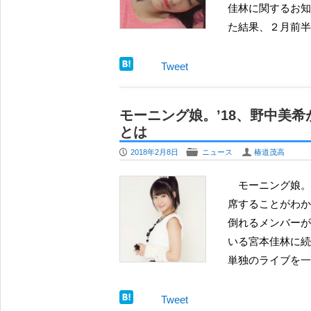
佳林に関するお知
た結果、２月前半
Tweet
モーニング娘。’18、野中美
とは
P
F
U
2018年2月8日
ニュース
椿道茂高
モーニング娘。’18 の12期メンバー野中美希が、ミニライブ＆握手会を欠
席することがわか
倒れるメンバーが相
いる宮本佳林に続
単独のライブを一
Tweet