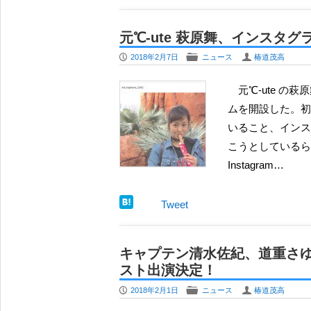
元℃-ute 萩原舞、インスタグ
P
F
U
2018年2月7日
ニュース
椿道茂高
元℃-ute の萩原舞が、22歳の誕生日となる2月7日に、個人のインスタグラ
ムを開設した。初
いること、インス
こうとしているらしい
Instagram…
Tweet
キャプテン清水佐紀、道重さゆみ
スト出演決定！
P
F
U
2018年2月1日
ニュース
椿道茂高