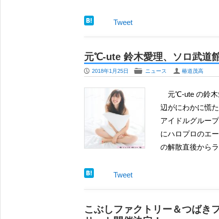
Tweet
元℃-ute 鈴木愛理、ソロ武
P
F
U
2018年1月25日
ニュース
椿道茂高
元℃-ute の鈴木愛理が、ソロ歌手として復活しようとした途端に、その周
辺がにわかに慌た
アイドルグループ℃
にハロプロのエー
の解散直後からラ
Tweet
こぶしファクトリー＆つばきフ