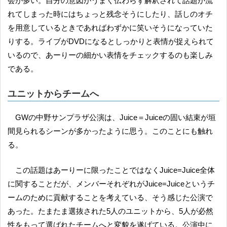
会が多い。自分の意図がうまく伝わらず解釈されて話題が流
れてしまった時にはちょっと残念そうにしたり、話しのオチ
を用意しているときであればわずかに笑いそうになっていた
りする。ライブがDVDになるとしっかりと表情が捉えられて
いるので、あーりーの細かい表情をチェックするのも楽しみ
である。
ユニットからチームへ
GWの中野サンプラザ公演は、Juice＝Juiceの固い結束が垣
間見られるシーンが多かったように思う。このことにも触れ
る。
この話題はあーりーに限ったことではなくJuice=Juice全体
に関することだが、メンバーそれぞれがJuice=Juiceというチ
ームのために貢献することを考えている、そう感じた公演で
あった。たまたま選抜された5人のユニットから、5人が必然
性をもって選ばれたチームへと変貌を遂げている。公演中に