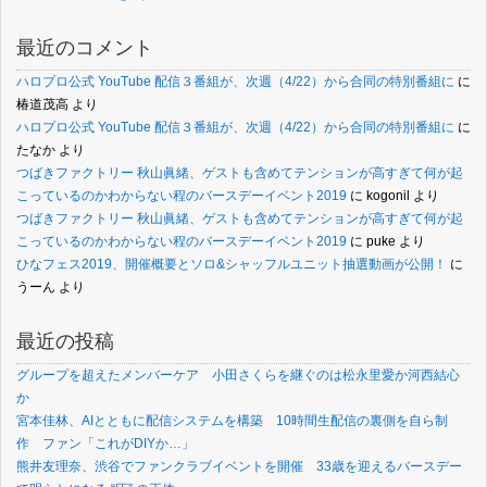
最近のコメント
ハロプロ公式 YouTube 配信３番組が、次週（4/22）から合同の特別番組に
に
椿道茂高
より
ハロプロ公式 YouTube 配信３番組が、次週（4/22）から合同の特別番組に
に
たなか
より
つばきファクトリー 秋山眞緒、ゲストも含めてテンションが高すぎて何が起
こっているのかわからない程のバースデーイベント2019
に
kogonil
より
つばきファクトリー 秋山眞緒、ゲストも含めてテンションが高すぎて何が起
こっているのかわからない程のバースデーイベント2019
に
puke
より
ひなフェス2019、開催概要とソロ&シャッフルユニット抽選動画が公開！
に
うーん
より
最近の投稿
グループを超えたメンバーケア 小田さくらを継ぐのは松永里愛か河西結心
か
宮本佳林、AIとともに配信システムを構築 10時間生配信の裏側を自ら制
作 ファン「これがDIYか…」
熊井友理奈、渋谷でファンクラブイベントを開催 33歳を迎えるバースデー