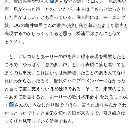
る。歌の先生やつんく
さんなどが評して曰く、「息の多い
声、息がかった声」とのことだが、本人は「もっとはっきり
した声がほしい」とも言っている。個人的には、モーニング
娘。OGの亀井絵里さんの歌声が少し落ち着いたような歌声と
表現するのがしっくりくると思う（松浦亜弥さんにも似て
る？？）。
と、アレコレとあーりーの声を言い得る表現を模索したと
ころで、やっぱり「息の多い声」という表現に落ち着いてし
まうのも事実。こればかりは実際聴いたことのある人でなけ
ればわからないだろう。歴代のハロプロメンバーになかった
と言って差し支えないほど独特である。そして、未来のこと
をあえて断言すると、あーりーの歌は将来必ず“化ける”。つん
く
さんのようなしたり顔で「ほら、言うた通りやんか？わ
かっとったで！」と見栄を切れる日が来るまで、引き続きゆ
っくりと見守っていく所存である、