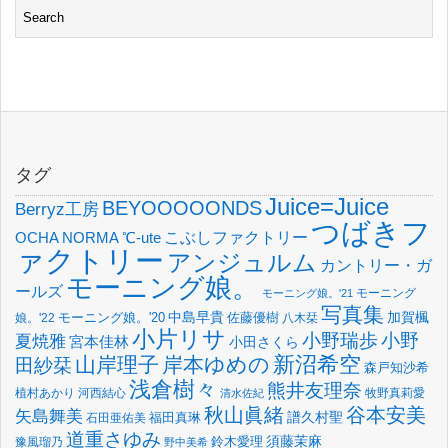
タグ
Juice=Juice
BEYOOOOONDS
Berryz工房
つばきフ
OCHA NORMA
℃-ute
こぶしファクトリー
ァクトリー
アンジュルム
カントリー・ガ
モーニング娘。
ールズ
モーニング
モーニング娘。'21
写真集
中島早貴
加賀楓
佐藤優樹
娘。'22
モーニング娘。'20
八木栞
小片リサ
小野瑞歩
小野
夏焼雅
宮本佳林
小田さくら
新沼希空
山岸理子
岸本ゆめの
田紗栞
森戸知沙希
浅倉樹々
熊井友理奈
植村あかり
河西結心
牧野真莉愛
清水佐紀
谷本安美
秋山眞緒
矢島舞美
譜久村聖
福田真琳
石田亜佑美
道重さゆみ
須藤茉麻
鈴木愛理
豫風瑠乃
野中美希