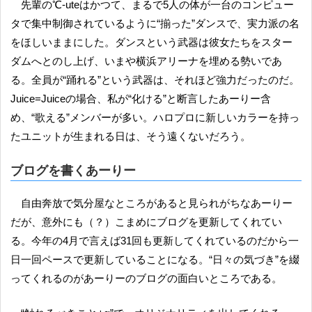
先輩の℃-uteはかつて、まるで5人の体が一台のコンピュー
タで集中制御されているように“揃った”ダンスで、実力派の名
をほしいままにした。ダンスという武器は彼女たちをスター
ダムへとのし上げ、いまや横浜アリーナを埋める勢いであ
る。全員が“踊れる”という武器は、それほど強力だったのだ。
Juice=Juiceの場合、私が“化ける”と断言したあーりー含
め、“歌える”メンバーが多い。ハロプロに新しいカラーを持っ
たユニットが生まれる日は、そう遠くないだろう。
ブログを書くあーりー
自由奔放で気分屋なところがあると見られがちなあーりー
だが、意外にも（？）こまめにブログを更新してくれてい
る。今年の4月で言えば31回も更新してくれているのだから一
日一回ペースで更新していることになる。“日々の気づき”を綴
ってくれるのがあーりーのブログの面白いところである。