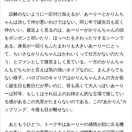
誤解のないように一応付け加えるが、あーりーとかりんち
ゃんは決して仲が悪いわけではない。同じ年で誕生日も近く
仲がいい。最近よく見るのは、あーりーがかりんちゃんの頭
をポンポンと叩いたり、ほっぺたをさわったりするシーンで
ある。身長が一回りもふたまわりも大きいあーりーにとっ
て、ちいさなかりんちゃんはかわいくって仕方がないのだろ
う、とファンとして微笑ましく見ている。一方のかりんちゃ
んもどちらかと言えば気の強いタイプなのに、まんざらでも
ない様子。ハロプロのキャリアはかりんちゃんさんの方が長
く誕生日も数日だが早いのに、背も高くて大人っぽいあーり
ーは対等、もしくはそれ以上のお姉さん的な立場で接してい
る感があるこの光景がたまらないのである。この“あかりん”カ
ップリング、今後も目が離せない。
あともうひとつ、トーク中はあーりーの感情が顔に出る機