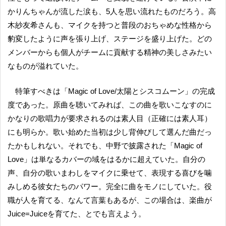
かりんちゃんが流した涙も、5人を思い流れたものだろう。高
木紗友希さんも、マイクを持つと普段のおちゃめな性格から
豹変したように声を張り上げ、ステージを盛り上げた。どの
メンバーからも個人がチームに貢献する精神の美しさみたい
なものが溢れていた。
特筆すべきは「Magic of Love/太陽とシスコムーン」の完成
度であった。原曲を聴いてみれば、この曲を歌いこなすのに
かなりの歌唱力が要求されるのは素人目（正確には素人耳）
にも明らか。歌い始めた当初は少し背伸びして選んだ曲だっ
たかもしれない。それでも、中野で披露された「Magic of
Love」は単なるカバーの域をはるかに超えていた。自分の
声、自分の歌いまわしをマイクに乗せて、表現する喜びを噛
みしめる彼女たちのパワー。完全に曲をモノにしていた。役
職が人を育てる、なんて言葉もあるが、この場合は、楽曲が
Juice=Juiceを育てた、とでも言えよう。