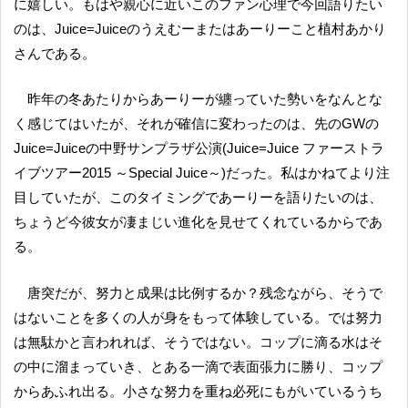
に嬉しい。もはや親心に近いこのファン心理で今回語りたい
のは、Juice=Juiceのうえむーまたはあーりーこと植村あかり
さんである。
昨年の冬あたりからあーりーが纏っていた勢いをなんとな
く感じてはいたが、それが確信に変わったのは、先のGWの
Juice=Juiceの中野サンプラザ公演(Juice=Juice ファーストラ
イブツアー2015 ～Special Juice～)だった。私はかねてより注
目していたが、このタイミングであーりーを語りたいのは、
ちょうど今彼女が凄まじい進化を見せてくれているからであ
る。
唐突だが、努力と成果は比例するか？残念ながら、そうで
はないことを多くの人が身をもって体験している。では努力
は無駄かと言われれば、そうではない。コップに滴る水はそ
の中に溜まっていき、とある一滴で表面張力に勝り、コップ
からあふれ出る。小さな努力を重ね必死にもがいているうち