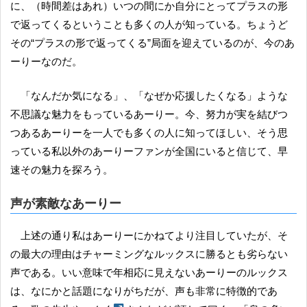
に、（時間差はあれ）いつの間にか自分にとってプラスの形
で返ってくるということも多くの人が知っている。ちょうど
その“プラスの形で返ってくる”局面を迎えているのが、今のあ
ーりーなのだ。
「なんだか気になる」、「なぜか応援したくなる」ような
不思議な魅力をもっているあーりー。今、努力が実を結びつ
つあるあーりーを一人でも多くの人に知ってほしい、そう思
っている私以外のあーりーファンが全国にいると信じて、早
速その魅力を探ろう。
声が素敵なあーりー
上述の通り私はあーりーにかねてより注目していたが、そ
の最大の理由はチャーミングなルックスに勝るとも劣らない
声である。いい意味で年相応に見えないあーりーのルックス
は、なにかと話題になりがちだが、声も非常に特徴的であ