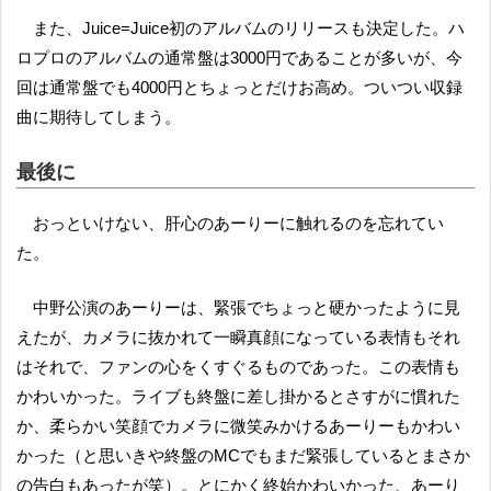
また、Juice=Juice初のアルバムのリリースも決定した。ハ
ロプロのアルバムの通常盤は3000円であることが多いが、今
回は通常盤でも4000円とちょっとだけお高め。ついつい収録
曲に期待してしまう。
最後に
おっといけない、肝心のあーりーに触れるのを忘れてい
た。
中野公演のあーりーは、緊張でちょっと硬かったように見
えたが、カメラに抜かれて一瞬真顔になっている表情もそれ
はそれで、ファンの心をくすぐるものであった。この表情も
かわいかった。ライブも終盤に差し掛かるとさすがに慣れた
か、柔らかい笑顔でカメラに微笑みかけるあーりーもかわい
かった（と思いきや終盤のMCでもまだ緊張しているとまさか
の告白もあったが笑）。とにかく終始かわいかった、あーり