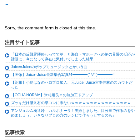
→
Sorry, the comment form is closed at this time.
注目サイト記事
「日本の反戦界隈終わってて草」と海自トマホークへの例の界隈の反応が
話題に、今になって存在に気付いてしまった結果……
Juice=Juiceのポップミュージックとかいう曲
【画像】Juice=Juice最新集合写真ｷﾀ━━━━(ﾟ∀ﾟ)━━━━!!
【朗報】小島はなのハロプロ加入、元Juice=Juice宮本佳林のスカウトだ
った
【OCHA NORMA】米村姫良々の無加工ドアップ
ズッキだけ譜久村の卒コンに来ないｗｗｗｗｗｗｗｗｗｗｗｗｗｗｗｗ
アンジュルム橋迫鈴「カルボナーラ！失敗しました。目分量で作るのをや
めましょう。いきなりプロの方のレシピで作ろうとするのも」
記事検索