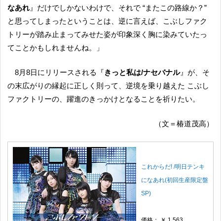
なあれ
』だけでしかないわけで、それで “またこの路線か？”
と思ってしまったということは、逆に言えば、こぶしファク
トリーが踏み止まってみせた姿が印象深く胸に染みていたっ
てことかもしれませんね。」
8月8日にリリースされる『
きっと私は/ナセバナル
』が、そ
の末広がりの縁起に正しく則って、逆境を乗り越えた こぶし
ファクトリーの、躍進のきっかけとなることを祈りたい。
（文＝椿道茂高）
これからだ! /明日テンキ
になあれ(初回生産限定盤
SP)
価格： ￥ 1,563