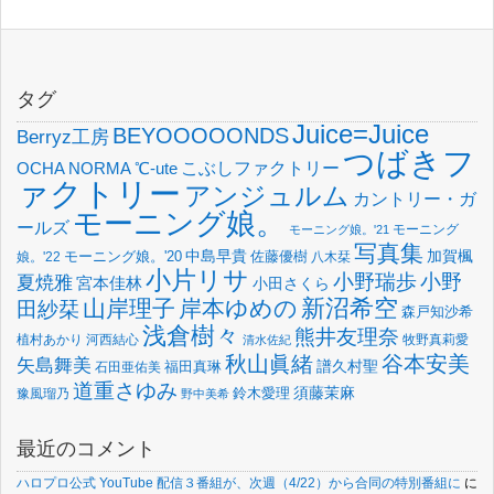
タグ
Juice=Juice
BEYOOOOONDS
Berryz工房
つばきフ
OCHA NORMA
℃-ute
こぶしファクトリー
ァクトリー
アンジュルム
カントリー・ガ
モーニング娘。
ールズ
モーニング
モーニング娘。'21
写真集
中島早貴
加賀楓
佐藤優樹
娘。'22
モーニング娘。'20
八木栞
小片リサ
小野瑞歩
小野
夏焼雅
宮本佳林
小田さくら
新沼希空
山岸理子
岸本ゆめの
田紗栞
森戸知沙希
浅倉樹々
熊井友理奈
植村あかり
河西結心
牧野真莉愛
清水佐紀
谷本安美
秋山眞緒
矢島舞美
譜久村聖
福田真琳
石田亜佑美
道重さゆみ
須藤茉麻
鈴木愛理
豫風瑠乃
野中美希
最近のコメント
ハロプロ公式 YouTube 配信３番組が、次週（4/22）から合同の特別番組に
に