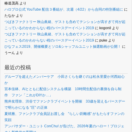
椿道茂高
より
ハロプロ公式 YouTube 配信３番組が、次週（4/22）から合同の特別番組に
に
たなか
より
つばきファクトリー 秋山眞緒、ゲストも含めてテンションが高すぎて何が起
こっているのかわからない程のバースデーイベント2019
に
kogonil
より
つばきファクトリー 秋山眞緒、ゲストも含めてテンションが高すぎて何が起
こっているのかわからない程のバースデーイベント2019
に
puke
より
ひなフェス2019、開催概要とソロ&シャッフルユニット抽選動画が公開！
に
うーん
より
最近の投稿
グループを超えたメンバーケア 小田さくらを継ぐのは松永里愛か河西結心
か
宮本佳林、AIとともに配信システムを構築 10時間生配信の裏側を自ら制
作 ファン「これがDIYか…」
熊井友理奈、渋谷でファンクラブイベントを開催 33歳を迎えるバースデー
で明らかになる “圧” の正体
夏焼雅、ファンクラブ会員証お渡し会 ”らしい距離感” がもたらすファンの
笑顔
アンバサダー・ユニット ConChu! が告げた、2026年夏のハロー！プロジェ