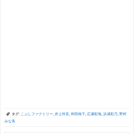
,
タグ:
こぶしファクトリー
,
井上玲音
,
和田桜子
,
広瀬彩海
,
浜浦彩乃
,
野村
みな美