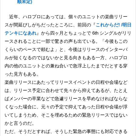
順未定)
近年、ハロプロにあっては、個々のユニットの楽曲リリー
スが間延びしがちだったところに、前回の『
これからだ! /明日
テンキになあれ
』から四ヶ月とちょっとで 6th シングルがリリ
ースされることに一部で驚きの声も出ている。「今後もこの
くらいのペースで頼むよ」と、今後はリリースのインターバ
ルが短くなるのではないかと見る向きもある一方、ハロプロ
内の他のユニットとの兼ね合いで急浮上したまでだとする穿
った見方もある。
楽曲リリースにあたってリリースイベントの日程や会場など
は、リリース予定に合わせて先々から抑えてあるが、たとえ
ばメンバーの卒業などで急遽リリースを早めなければならな
くなった場合に、元々の予定で抑えてあった日程や会場が浮
いてしまうため、そこを埋めるための緊急リリースではない
かと言うのだ。
ただ、そうだとすれば、そうした緊急の事態にも対応できる