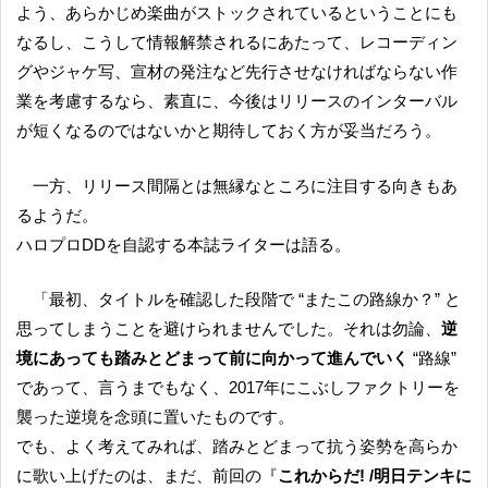
よう、あらかじめ楽曲がストックされているということにも
なるし、こうして情報解禁されるにあたって、レコーディン
グやジャケ写、宣材の発注など先行させなければならない作
業を考慮するなら、素直に、今後はリリースのインターバル
が短くなるのではないかと期待しておく方が妥当だろう。
一方、リリース間隔とは無縁なところに注目する向きもあ
るようだ。
ハロプロDDを自認する本誌ライターは語る。
「最初、タイトルを確認した段階で “またこの路線か？” と
思ってしまうことを避けられませんでした。それは勿論、
逆
境にあっても踏みとどまって前に向かって進んでいく
“路線”
であって、言うまでもなく、2017年にこぶしファクトリーを
襲った逆境を念頭に置いたものです。
でも、よく考えてみれば、踏みとどまって抗う姿勢を高らか
に歌い上げたのは、まだ、前回の『
これからだ! /明日テンキに