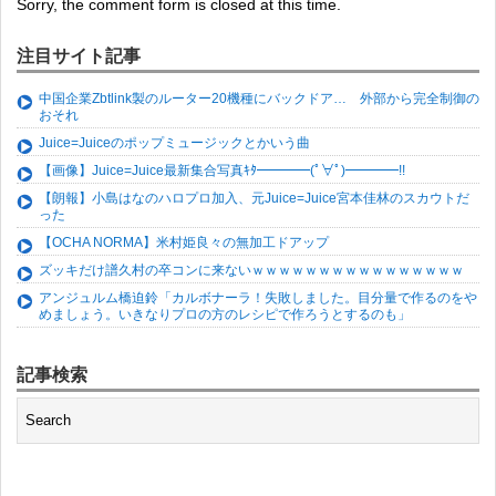
Sorry, the comment form is closed at this time.
注目サイト記事
中国企業Zbtlink製のルーター20機種にバックドア… 外部から完全制御の
おそれ
Juice=Juiceのポップミュージックとかいう曲
【画像】Juice=Juice最新集合写真ｷﾀ━━━━(ﾟ∀ﾟ)━━━━!!
【朗報】小島はなのハロプロ加入、元Juice=Juice宮本佳林のスカウトだ
った
【OCHA NORMA】米村姫良々の無加工ドアップ
ズッキだけ譜久村の卒コンに来ないｗｗｗｗｗｗｗｗｗｗｗｗｗｗｗｗ
アンジュルム橋迫鈴「カルボナーラ！失敗しました。目分量で作るのをや
めましょう。いきなりプロの方のレシピで作ろうとするのも」
記事検索