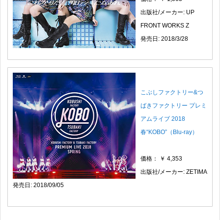
出版社/メーカー: UP
FRONT WORKS Z
発売日: 2018/3/28
こぶしファクトリー&つ
ばきファクトリー プレミ
アムライブ 2018
春“KOBO”（Blu-ray）
価格： ￥ 4,353
出版社/メーカー: ZETIMA
発売日: 2018/09/05