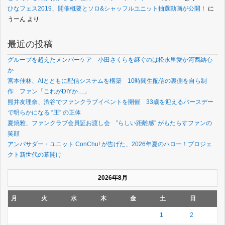
ひなフェス2019、開催概要とソロ&シャッフルユニット抽選動画が公開！
に
うーん
より
最近の投稿
グループを超えたメンバーケア 小田さくらを継ぐのは松永里愛か河西結心
か
宮本佳林、AIとともに配信システムを構築 10時間生配信の裏側を自ら制
作 ファン「これがDIYか…」
熊井友理奈、渋谷でファンクラブイベントを開催 33歳を迎えるバースデー
で明らかになる “圧” の正体
夏焼雅、ファンクラブ会員証お渡し会 ”らしい距離感” がもたらすファンの
笑顔
アンバサダー・ユニット ConChu! が告げた、2026年夏のハロー！プロジェ
クト新世代の幕開け
2026年8月
月
火
水
木
金
土
日
1
2