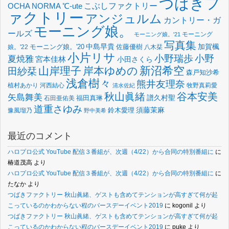
つばきフ
OCHA NORMA
℃-ute
こぶしファクトリー
ァクトリー
アンジュルム
カントリー・ガ
モーニング娘。
ールズ
モーニング
モーニング娘。'21
写真集
中島早貴
加賀楓
佐藤優樹
娘。'22
モーニング娘。'20
八木栞
小片リサ
小野瑞歩
小野
夏焼雅
宮本佳林
小田さくら
新沼希空
山岸理子
岸本ゆめの
田紗栞
森戸知沙希
浅倉樹々
熊井友理奈
植村あかり
河西結心
牧野真莉愛
清水佐紀
谷本安美
秋山眞緒
矢島舞美
譜久村聖
福田真琳
石田亜佑美
道重さゆみ
須藤茉麻
鈴木愛理
豫風瑠乃
野中美希
最近のコメント
ハロプロ公式 YouTube 配信３番組が、次週（4/22）から合同の特別番組に
に
椿道茂高
より
ハロプロ公式 YouTube 配信３番組が、次週（4/22）から合同の特別番組に
に
たなか
より
つばきファクトリー 秋山眞緒、ゲストも含めてテンションが高すぎて何が起
こっているのかわからない程のバースデーイベント2019
に
kogonil
より
つばきファクトリー 秋山眞緒、ゲストも含めてテンションが高すぎて何が起
こっているのかわからない程のバースデーイベント2019
に
puke
より