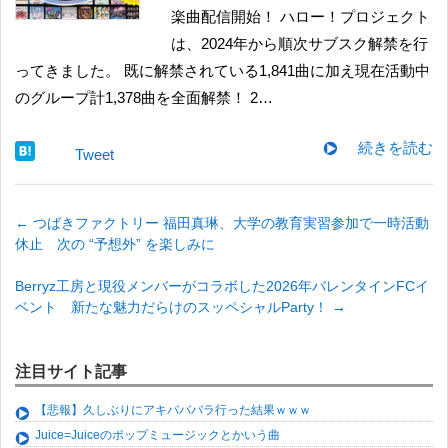
楽曲配信開始！ ハロー！プロジェクト
は、2024年から順次サブスク解禁を行
ってきました。 既に解禁されている1,841曲に加え現在活動中
のグループ計1,378曲を全面解禁！ 2…
続きを読む
Tweet
←
つばきファクトリー 福田真琳、大学の教育実習参加で一時活動
休止 次の “予想外” を楽しみに
Berryz工房と現役メンバーがコラボした2026年バレンタインFCイ
ベント 新たな魅力だらけのスッペシャルParty！
→
注目サイト記事
【悲報】久しぶりにアキバババラ行った結果ｗｗｗ
Juice=Juiceのポップミュージックとかいう曲