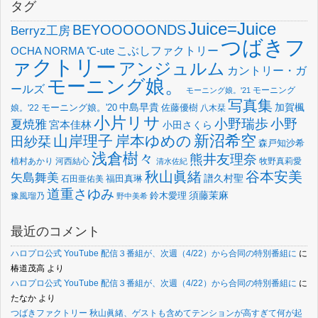
タグ
Juice=Juice
BEYOOOOONDS
Berryz工房
つばきフ
OCHA NORMA
℃-ute
こぶしファクトリー
ァクトリー
アンジュルム
カントリー・ガ
モーニング娘。
ールズ
モーニング
モーニング娘。'21
写真集
中島早貴
加賀楓
佐藤優樹
娘。'22
モーニング娘。'20
八木栞
小片リサ
小野瑞歩
小野
夏焼雅
宮本佳林
小田さくら
新沼希空
山岸理子
岸本ゆめの
田紗栞
森戸知沙希
浅倉樹々
熊井友理奈
植村あかり
河西結心
牧野真莉愛
清水佐紀
谷本安美
秋山眞緒
矢島舞美
譜久村聖
福田真琳
石田亜佑美
道重さゆみ
須藤茉麻
鈴木愛理
豫風瑠乃
野中美希
最近のコメント
ハロプロ公式 YouTube 配信３番組が、次週（4/22）から合同の特別番組に
に
椿道茂高
より
ハロプロ公式 YouTube 配信３番組が、次週（4/22）から合同の特別番組に
に
たなか
より
つばきファクトリー 秋山眞緒、ゲストも含めてテンションが高すぎて何が起