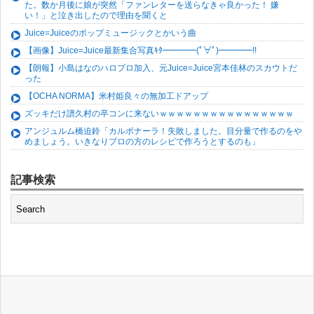
た。数か月後に娘が突然「ファンレターを送らなきゃ良かった！ 嫌
い！」と泣き出したので理由を聞くと
Juice=Juiceのポップミュージックとかいう曲
【画像】Juice=Juice最新集合写真ｷﾀ━━━━(ﾟ∀ﾟ)━━━━!!
【朗報】小島はなのハロプロ加入、元Juice=Juice宮本佳林のスカウトだ
った
【OCHA NORMA】米村姫良々の無加工ドアップ
ズッキだけ譜久村の卒コンに来ないｗｗｗｗｗｗｗｗｗｗｗｗｗｗｗｗ
アンジュルム橋迫鈴「カルボナーラ！失敗しました。目分量で作るのをや
めましょう。いきなりプロの方のレシピで作ろうとするのも」
記事検索