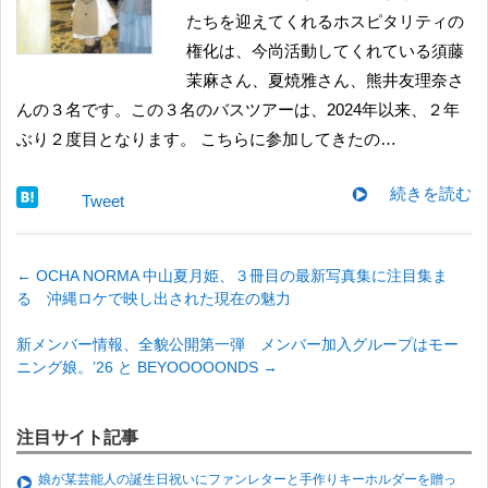
たちを迎えてくれるホスピタリティの
権化は、今尚活動してくれている須藤
茉麻さん、夏焼雅さん、熊井友理奈さ
んの３名です。この３名のバスツアーは、2024年以来、２年
ぶり２度目となります。 こちらに参加してきたの…
続きを読む
Tweet
←
OCHA NORMA 中山夏月姫、３冊目の最新写真集に注目集ま
る 沖縄ロケで映し出された現在の魅力
新メンバー情報、全貌公開第一弾 メンバー加入グループはモー
ニング娘。’26 と BEYOOOOONDS
→
注目サイト記事
娘が某芸能人の誕生日祝いにファンレターと手作りキーホルダーを贈っ