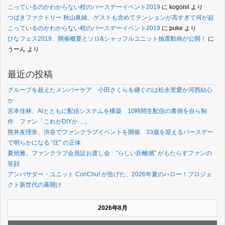
こっているのかわからない程のバースデーイベント2019
に
kogonil
より
つばきファクトリー 秋山眞緒、ゲストも含めてテンションが高すぎて何が起
こっているのかわからない程のバースデーイベント2019
に
puke
より
ひなフェス2019、開催概要とソロ&シャッフルユニット抽選動画が公開！
に
うーん
より
最近の投稿
グループを超えたメンバーケア 小田さくらを継ぐのは松永里愛か河西結心
か
宮本佳林、AIとともに配信システムを構築 10時間生配信の裏側を自ら制
作 ファン「これがDIYか…」
熊井友理奈、渋谷でファンクラブイベントを開催 33歳を迎えるバースデー
で明らかになる “圧” の正体
夏焼雅、ファンクラブ会員証お渡し会 ”らしい距離感” がもたらすファンの
笑顔
アンバサダー・ユニット ConChu! が告げた、2026年夏のハロー！プロジェ
クト新世代の幕開け
2026年8月