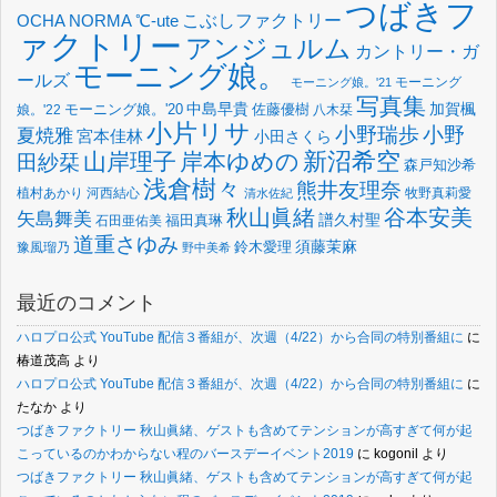
つばきフ
OCHA NORMA
℃-ute
こぶしファクトリー
ァクトリー
アンジュルム
カントリー・ガ
モーニング娘。
ールズ
モーニング
モーニング娘。'21
写真集
中島早貴
加賀楓
佐藤優樹
娘。'22
モーニング娘。'20
八木栞
小片リサ
小野瑞歩
小野
夏焼雅
宮本佳林
小田さくら
新沼希空
山岸理子
岸本ゆめの
田紗栞
森戸知沙希
浅倉樹々
熊井友理奈
植村あかり
河西結心
牧野真莉愛
清水佐紀
谷本安美
秋山眞緒
矢島舞美
譜久村聖
福田真琳
石田亜佑美
道重さゆみ
須藤茉麻
鈴木愛理
豫風瑠乃
野中美希
最近のコメント
ハロプロ公式 YouTube 配信３番組が、次週（4/22）から合同の特別番組に
に
椿道茂高
より
ハロプロ公式 YouTube 配信３番組が、次週（4/22）から合同の特別番組に
に
たなか
より
つばきファクトリー 秋山眞緒、ゲストも含めてテンションが高すぎて何が起
こっているのかわからない程のバースデーイベント2019
に
kogonil
より
つばきファクトリー 秋山眞緒、ゲストも含めてテンションが高すぎて何が起