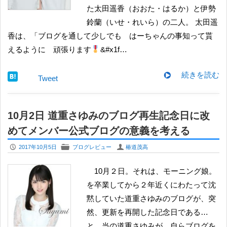
た太田遥香（おおた・はるか）と伊勢
鈴蘭（いせ・れいら）の二人。 太田遥
香は、「ブログを通して少しでも はーちゃんの事知って貰
えるように 頑張ります
&#x1f…
続きを読む
Tweet
10月2日 道重さゆみのブログ再生記念日に改
めてメンバー公式ブログの意義を考える
P
F
U
2017年10月5日
ブログレビュー
椿道茂高
10月２日。それは、モーニング娘。
を卒業してから２年近くにわたって沈
黙していた道重さゆみのブログが、突
然、更新を再開した記念日である…
と、当の道重さゆみが、自らブログを