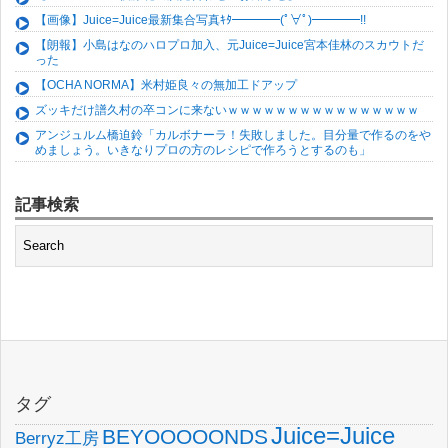
【画像】Juice=Juice最新集合写真ｷﾀ━━━━(ﾟ∀ﾟ)━━━━!!
【朗報】小島はなのハロプロ加入、元Juice=Juice宮本佳林のスカウトだ
った
【OCHA NORMA】米村姫良々の無加工ドアップ
ズッキだけ譜久村の卒コンに来ないｗｗｗｗｗｗｗｗｗｗｗｗｗｗｗｗ
アンジュルム橋迫鈴「カルボナーラ！失敗しました。目分量で作るのをや
めましょう。いきなりプロの方のレシピで作ろうとするのも」
記事検索
タグ
Juice=Juice
BEYOOOOONDS
Berryz工房