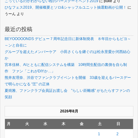
こっているのかわからない程のバースデーイベント2019
に
puke
より
ひなフェス2019、開催概要とソロ&シャッフルユニット抽選動画が公開！
に
うーん
より
最近の投稿
BEYOOOOONDS デビュー７周年記念日に新体制発表 ８年目からもビヨ～
～ンと自在に
グループを超えたメンバーケア 小田さくらを継ぐのは松永里愛か河西結心
か
宮本佳林、AIとともに配信システムを構築 10時間生配信の裏側を自ら制
作 ファン「これがDIYか…」
熊井友理奈、渋谷でファンクラブイベントを開催 33歳を迎えるバースデー
で明らかになる “圧” の正体
夏焼雅、ファンクラブ会員証お渡し会 ”らしい距離感” がもたらすファンの
笑顔
2026年8月
月
火
水
木
金
土
日
1
2