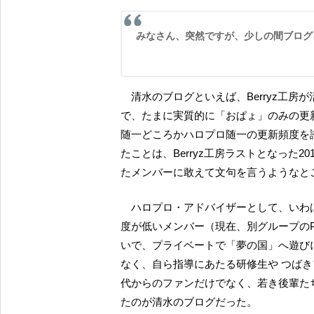
みなさん、突然ですが、少しの間ブロ
清水のブログといえば、Berryz工房が活動中であった頃には一日に何度も更新するのが当たり前
で、たまに実質的に「おぱょ」のみの更新
随一どころかハロプロ随一の更新頻度を
たことは、Berryz工房ラストとなった
たメンバーに敢えて文句を言うようなと
ハロプロ・アドバイザーとして、いわば「裏方」に回ってからでさえも、文句を言われた更新頻
度が低いメンバー（現在、別グループの
いで、プライベートで「夢の国」へ遊び
なく、自ら指導にあたる研修生や つばき
代からのファンだけでなく、若き後輩た
たのが清水のブログだった。