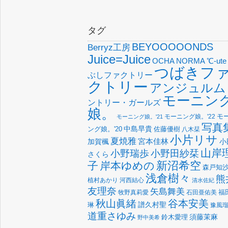
タグ
BEYOOOOONDS
Berryz工房
Juice=Juice
OCHA NORMA
℃-ute
つばきフ
ぶしファクトリー
クトリー
アンジュルム
モーニン
ントリー・ガールズ
娘。
モーニング娘。'22
モ
モーニング娘。'21
写真
中島早貴
佐藤優樹
ング娘。'20
八木栞
小片リサ
夏焼雅
宮本佳林
加賀楓
小
山岸
小野瑞歩
小野田紗栞
さくら
新沼希空
子
岸本ゆめの
森戸知
浅倉樹々
熊
植村あかり
河西結心
清水佐紀
友理奈
矢島舞美
福
牧野真莉愛
石田亜佑美
谷本安美
秋山眞緒
譜久村聖
琳
豫風
道重さゆみ
須藤茉麻
鈴木愛理
野中美希