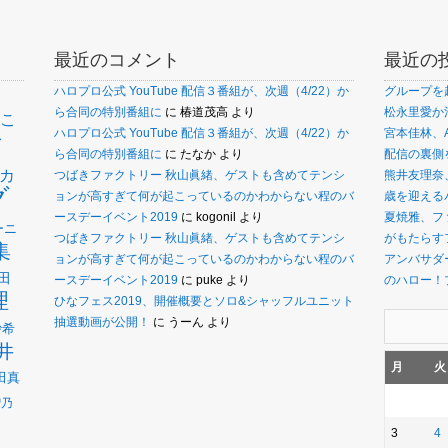
最近のコメント
最近の
ハロプロ公式 YouTube 配信３番組が、次週（4/22）か
グループを
ら合同の特別番組に
に
椿道茂高
より
松永里愛か
こ
ァ
ハロプロ公式 YouTube 配信３番組が、次週（4/22）か
宮本佳林、
ら合同の特別番組に
に
たなか
より
配信の裏側
カ
つばきファクトリー 秋山眞緒、ゲストも含めてテンシ
熊井友理奈
グ
ョンが高すぎて何が起こっているのかわからない程のバ
歳を迎えるバ
ースデーイベント2019
に
kogonil
より
夏焼雅、フ
ーニ
つばきファクトリー 秋山眞緒、ゲストも含めてテンシ
がもたらす
集
ョンが高すぎて何が起こっているのかわからない程のバ
アンバサダー
田
ースデーイベント2019
に
puke
より
のハロー！
理
ひなフェス2019、開催概要とソロ&シャッフルユニット
抽選動画が公開！
に
うーん
より
沙希
井
月
火
田真
瑠乃
3
4