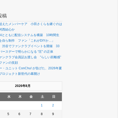
投稿
超えたメンバーケア 小田さくらを継ぐのは
河西結心か
AIとともに配信システムを構築 10時間生
を自ら制作 ファン「これがDIYか…」
、渋谷でファンクラブイベントを開催 33
ースデーで明らかになる “圧” の正体
ァンクラブ会員証お渡し会 ”らしい距離感”
ファンの笑顔
・ユニット ConChu! が告げた、2026年夏
プロジェクト新世代の幕開け
2026年8月
水
木
金
土
日
1
2
5
6
7
8
9