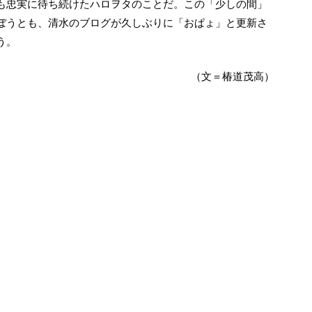
も忠実に待ち続けたハロヲタのことだ。この「少しの間」
ぼうとも、清水のブログが久しぶりに「おぱょ」と更新さ
う。
（文＝椿道茂高）