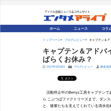
ホーム
ニュース
コラ
トップページ
ブログレビュー
キャプテン＆ア
キャプテン＆アドバ
ばらくお休み？
P
F
U
2017年4月26日
ブログレビュー
椿道茂
活動停止中のBerryz工房キャプテンであると同時に、ハロプロ・アドバイザーとして、研修生か
ら こぶつばファクトリーズまで、ダン
と、後輩たちを支えてくれている清水佐