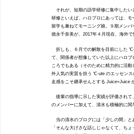
それが、短期の語学研修に集中したいということから、しばらく更新をお休みするという。語学
研修といえば、ハロプロにあっては、モ
留学も兼ねてモーニング娘。９期メンバー
徳永千奈美が、2017年４月現在、海外
折しも、６月での解散を目前にした ℃-ute が、メキシコ、フランスでの海外公演を大成功させ
て、関係者が想像していた以上にハロプ
ころでもある（そのために精力的に活動
外人気の実質を担う ℃-ute のエッセ
走感をこそ継承せんとする Juice=Ju
後輩の指導に示した実績が評価されて、こうした今後のハロプロの海外展開に、現在語学留学中
のメンバーに加えて、清水も積極的に関
当の清水のブログには「少しの間」と
「そんな大げさな話しじゃなくて、ちょ