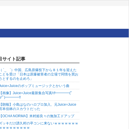
目サイト記事
（ ´_ゝ`）中国、広島原爆投下から８１年を迎えた
ことを受け「日本は原爆被害者の立場で同情を買お
うとするのを止めろ」
Juice=Juiceのポップミュージックとかいう曲
【画像】Juice=Juice最新集合写真ｷﾀ━━━━(ﾟ
∀ﾟ)━━━━!!
【朗報】小島はなのハロプロ加入、元Juice=Juice
宮本佳林のスカウトだった
【OCHA NORMA】米村姫良々の無加工ドアップ
ズッキだけ譜久村の卒コンに来ないｗｗｗｗｗｗｗ
ｗｗｗｗｗｗｗｗｗ