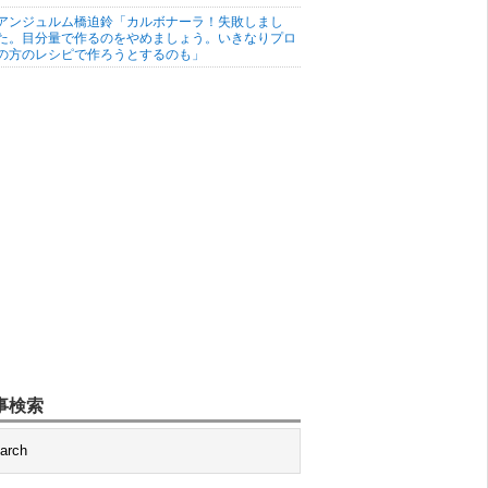
アンジュルム橋迫鈴「カルボナーラ！失敗しまし
た。目分量で作るのをやめましょう。いきなりプロ
の方のレシピで作ろうとするのも」
事検索