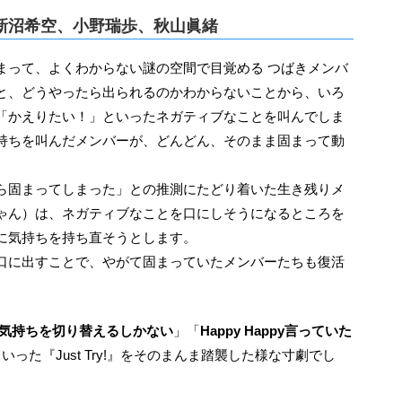
演：新沼希空、小野瑞歩、秋山眞緒
と、どうやったら出られるのかわからないことから、いろ
「かえりたい！」といったネガティブなことを叫んでしま
持ちを叫んだメンバーが、どんどん、そのまま固まって動
ら固まってしまった」との推測にたどり着いた生き残りメ
ゃん）は、ネガティブなことを口にしそうになるところを
に気持ちを持ち直そうとします。
口に出すことで、やがて固まっていたメンバーたちも復活
 気持ちを切り替えるしかない
」「
Happy Happy言っていた
いった『Just Try!』をそのまんま踏襲した様な寸劇でし