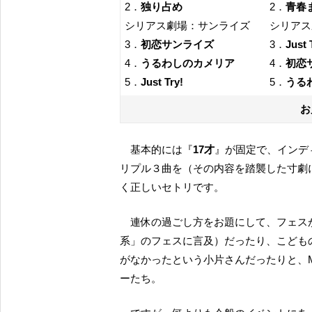
2．
独り占め
2．
青春
シリアス劇場：サンライズ
シリアス劇
3．
初恋サンライズ
3．
Just 
4．
うるわしのカメリア
4．
初恋
5．
Just Try!
5．
うる
お
基本的には『
17才
』が固定で、インデ
リプル３曲を（その内容を踏襲した寸劇
く正しいセトリです。
連休の過ごし方をお題にして、フェスがいっぱいあると言い出す希空ちゃん（もっぱら「食べ物
系」のフェスに言及）だったり、こども
がなかったという小片さんだったりと、
ーたち。