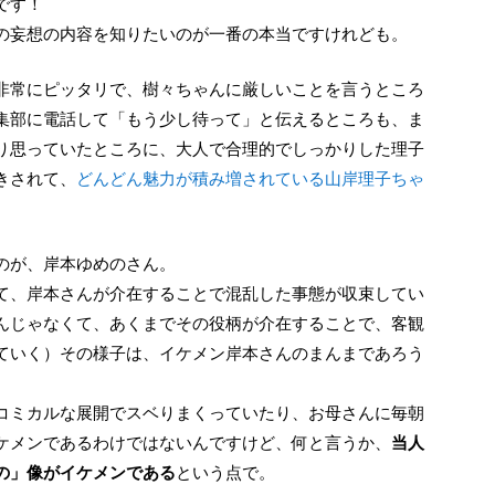
です！
の妄想の内容を知りたいのが一番の本当ですけれども。
集部に電話して「もう少し待って」と伝えるところも、ま
り思っていたところに、大人で合理的でしっかりした理子
きされて、
どんどん魅力が積み増されている山岸理子ちゃ
」のが、岸本ゆめのさん。
て、岸本さんが介在することで混乱した事態が収束してい
んじゃなくて、あくまでその役柄が介在することで、客観
ていく）その様子は、イケメン岸本さんのまんまであろう
コミカルな展開でスベりまくっていたり、お母さんに毎朝
ケメンであるわけではないんですけど、何と言うか、
当人
の」像がイケメンである
という点で。