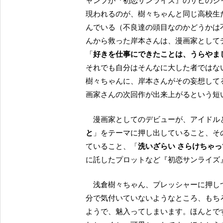
ャンプが『初恋サンライズ』のサビのジ
現われるのが、樹々ちゃんと同じ高校生
んでいる（不良達の頭目なのかどうかは
んから救った岸本さんは、漫画家として
「
好きを仕事にできたことは、うらやま
それでも自分はそんなに大した者ではな
樹々ちゃんに、岸本さんがその妄想して
画家さんの次回作が出来上がるという短
漫画家としてのデビューが、アイド
と
」をテーマに押し出していること、そ
ていること、「
洗いざらい さらけちゃっ
に託したプロットなど『初恋サンライズ
浅倉樹々ちゃん、プレッシャーに押しつぶされそうになっているところや自分の本当の魅力に自
分で気付いていないようなところ、もち
ようで、魅入ってしまいます。ほんとで