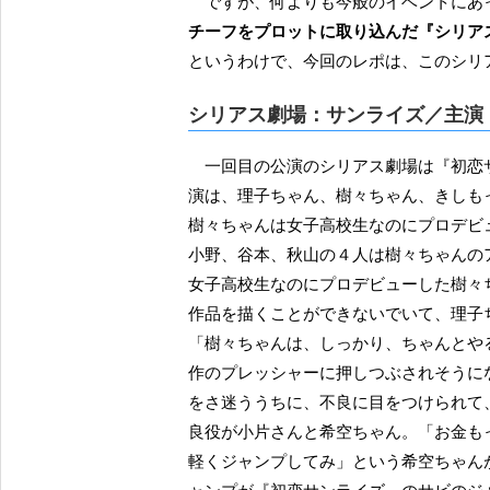
ですが、何よりも今般のイベントにあ
チーフをプロットに取り込んだ『シリア
というわけで、今回のレポは、このシリ
シリアス劇場：サンライズ／主演
一回目の公演のシリアス劇場は『初恋サンライズ』の内容に即した（？）寸劇ということで、主
演は、理子ちゃん、樹々ちゃん、きしも
樹々ちゃんは女子高校生なのにプロデビ
小野、谷本、秋山の４人は樹々ちゃんの
女子高校生なのにプロデビューした樹々
作品を描くことができないでいて、理子
「樹々ちゃんは、しっかり、ちゃんとや
作のプレッシャーに押しつぶされそうに
をさ迷ううちに、不良に目をつけられて
良役が小片さんと希空ちゃん。「お金も
軽くジャンプしてみ」という希空ちゃん