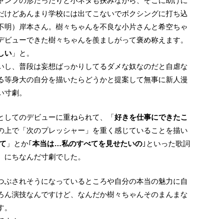
ャンプの形だったりと小ネタも挟みながら、そこに助けに
だけどあんまり学校には出てこないでボクシングに打ち込
不明）岸本さん。樹々ちゃんを不良な小片さんと希空ちゃ
デビューできた樹々ちゃんを羨ましがって褒め称えます。
しい
」と。
いし、普段は妄想ばっかりしてるダメな奴なのだと自虐な
る等身大の自分を描いたらどうかと提案して無事に新人漫
い寸劇。
ルとしてのデビューに重ねられて、「
好きを仕事にできたこ
の上で「次のプレッシャー」を重く感じていることを描い
て
」とか｢
本当は…私のすべてを見せたいの
｣といった歌詞
』にちなんだ寸劇でした。
ろん演技なんですけど、なんだか樹々ちゃんそのまんまな
す。