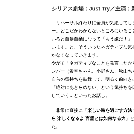
シリアス劇場：Just Try／主
リハーサル終わりに全員が気絶してしまって、よくわからない謎の空間で目覚める つばきメンバ
ー。どこだかわからないところにいるこ
いろと自暴自棄になって「もう嫌だ！」
います。と、そういったネガティブな気
かなくなっていきます。
やがて「ネガティブなことを発言したか
ンバー（希空ちゃん、小野さん、秋山ち
自らの気持ちを鼓舞して、明るく前向き
「絶対にあきらめない」という気持ちを
していく…といったお話し。
非常に直接に「
楽しい時を過ごす方法
ら 楽しくなるよ 言霊とは如何なる力
」と
た。