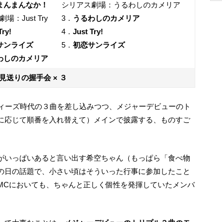
まんまんなか！
シリアス劇場：うるわしのカメリア
場：Just Try
3．
うるわしのカメリア
Try!
4．
Just Try!
サンライズ
5．
初恋サンライズ
わしのカメリア
見送りの握手会 × ３
ィーズ時代の３曲を差し込みつつ、メジャーデビューのト
に応じて順番を入れ替えて）メインで披露する、ものすご
の日の話題で、小さい頃はそういった行事に参加したこと
MCにおいても、ちゃんと正しく個性を発揮していたメンバ