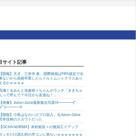
目サイト記事
【朗報】天才、三井寺 眞…国際移籍はFIFA規定で出
来ないから高校卒業したらドルトムントクラスあり
えるかｗｗｗｗ
高瀬くるみんと浅倉樹々ちゃんがランチ「ききちゃ
んって呼んで？今日から友達ね！」
【画像】Juice=Juice最新集合写真ｷﾀ━━━━(ﾟ
∀ﾟ)━━━━!!
【朗報】小島はなのハロプロ加入、元Juice=Juice
宮本佳林のスカウトだった
【OCHA NORMA】米村姫良々の無加工ドアップ
ズッキだけ譜久村の卒コンに来ないｗｗｗｗｗｗｗ