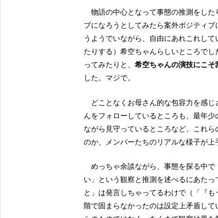
物語の中心となって事態の推測をしたり、ネガティブになりそうになったり、無理矢理ポジティ
ブになろうとしてみたら案外ポジティブ
うようでいながら、自由にあれこれして
たりする）希空ちゃんらしいところでし
ってみたりと、
希空ちゃんの演技にこそ
した。マジで。
どことなくお母さん的な包容力を感じさせる小野瑞歩さんが、ネガティブになりそうな希空ちゃ
んをフォローしているところも、最年少
ながら見守っているところなど、これら
のか、メンバーたちのリアルな様子が上
めっちゃ余談ながら、事態を探る中で「ネガティブなことを発言したから固まったのかもしれな
い」という観察と推測を述べるにあたっ
と」は発言しちゃってるわけで（「『も
階で固まらなかったのは設定上矛盾して