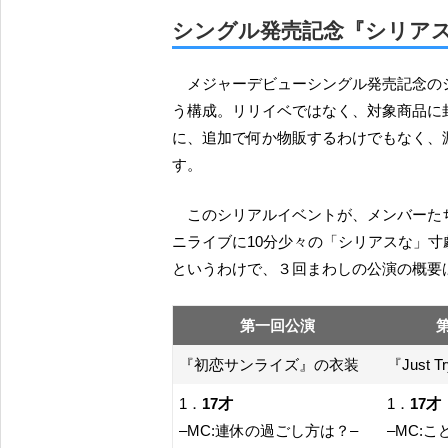
シングル発売記念『シリアス』イベ
メジャーデビューシングル発売記念のシリアルイベントは、ミニライブにお見送りの握手会とい
う構成。リリイベではなく、対象商品に
に、追加で何か物販するわけでもなく、
す。
このシリアルイベントが、メンバーたちによって『シリアス』イベントと呼ばれていたのは、ミ
ニライブに10分少々の「シリアスな」
というわけで、３回まわしの公演の概要
第一回公演
『初恋サンライズ』の衣装
『Just 
1．
17才
1．
17才
–MC:連休の過ごし方は？–
–MC:こ