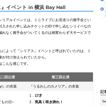
ント in 横浜 Bay Hall
封入された申し込みチケットのIDで申し込むシリイベなの
漏れなく握手会がついてくるのは相変わらず大サービスで
寸劇が付け加えられていたから。
はこんな感じです。
第二回公演
第三回公演
Try!』の衣装
『うるわしのカメリア』の衣装
記
1．
17才
どもの日–
2．
気高く咲き誇れ！