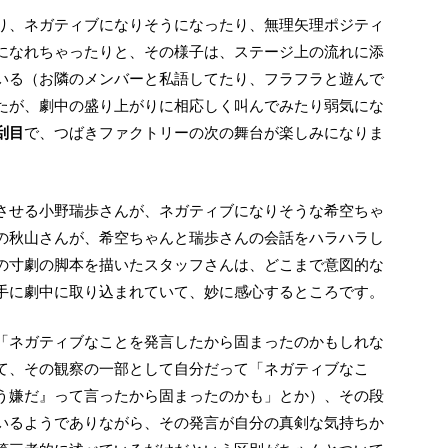
になれちゃったりと、その様子は、ステージ上の流れに添
いる（お隣のメンバーと私語してたり、フラフラと遊んで
たが、劇中の盛り上がりに相応しく叫んでみたり弱気にな
刮目
で、つばきファクトリーの次の舞台が楽しみになりま
の秋山さんが、希空ちゃんと瑞歩さんの会話をハラハラし
の寸劇の脚本を描いたスタッフさんは、どこまで意図的な
手に劇中に取り込まれていて、妙に感心するところです。
て、その観察の一部として自分だって「ネガティブなこ
う嫌だ』って言ったから固まったのかも」とか）、その段
いるようでありながら、その発言が自分の真剣な気持ちか