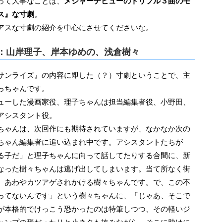
って大事なことは、
メジャーデビューのトリプル３曲のモ
ス』な寸劇
。
アスな寸劇の紹介を中心にさせてくださいな。
：山岸理子、岸本ゆめの、浅倉樹々
っちゃんです。
ューした漫画家役、理子ちゃんは担当編集者役、小野田、
アシスタント役。
ちゃんは、次回作にも期待されていますが、なかなか次の
ちゃん編集者に追い込まれ中です。アシスタントたちが
る子だ」と理子ちゃんに向って話してたりする合間に、新
なった樹々ちゃんは逃げ出してしまいます。当て所なく街
、あわやカツアゲされかける樹々ちゃんです。で、この不
ってないんです」という樹々ちゃんに、「じゃあ、そこで
が本格的でけっこう恐かったのは特筆しつつ、その軽いジ