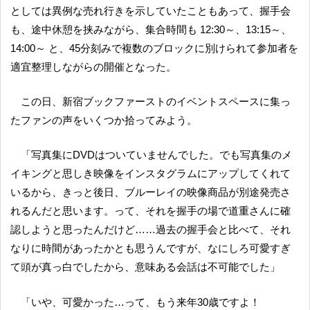
としては異例な売れ行きを示していたこともあって、握手会
も、途中休憩を挟みながら、集合時間も 12:30～、13:15～、
14:00～ と、45分刻みで複数のブロックに別けられて参加者を
適宜整理しながらの開催となった。
この日、新宿ブックファーストのイベントスペースに集っ
たファンの声をいくつか拾ってみよう。
「写真集にDVDはついていませんでした。でも写真集のメ
イキングと思しき映像をインスタグラムにアップしてくれて
いるから、きっと後日、ブルーレイの映像商品が別途発売さ
れるんだと思います。って、それを握手の場で道重さんに確
認しようと思ったんだけど……過去の握手会と比べて、それ
なりに時間があったかとも思うんですが、なにしろ可愛すぎ
て頭が真っ白でしたから、意味ある会話は不可能でした」
「いや、可愛かった…って、もう来年30歳ですよ！