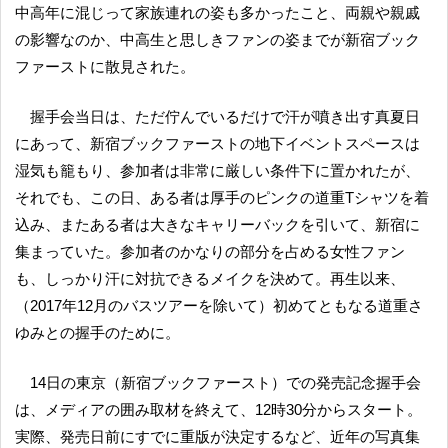
中高年に混じって家族連れの姿も多かったこと、両親や親戚
の影響なのか、中高生と思しきファンの姿までが新宿ブック
ファーストに散見された。
握手会当日は、ただ佇んでいるだけで汗が噴き出す真夏日
にあって、新宿ブックファーストの地下イベントスペースは
湿気も籠もり、参加者は非常に厳しい条件下に置かれたが、
それでも、この日、ある者は厚手のピンクの道重Tシャツを着
込み、またある者は大きなキャリーバックを引いて、新宿に
集まっていた。参加者のかなりの部分を占める女性ファン
も、しっかり汗に対抗できるメイクを決めて。再生以来、
（2017年12月のバスツアーを除いて）初めてともなる道重さ
ゆみとの握手のために。
14日の東京（新宿ブックファースト）での発売記念握手会
は、メディアの囲み取材を終えて、12時30分からスタート。
実際、発売日前にすでに重版が決定するなど、近年の写真集