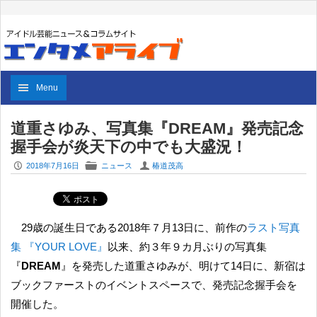
Menu
道重さゆみ、写真集『DREAM』発売記念
握手会が炎天下の中でも大盛況！
P
F
U
2018年7月16日
ニュース
椿道茂高
29歳の誕生日である2018年７月13日に、前作の
ラスト写真
集 『YOUR LOVE』
以来、約３年９カ月ぶりの写真集
『
DREAM
』を発売した道重さゆみが、明けて14日に、新宿は
ブックファーストのイベントスペースで、発売記念握手会を
開催した。