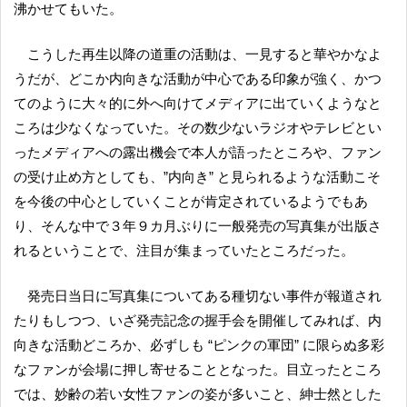
沸かせてもいた。
こうした再生以降の道重の活動は、一見すると華やかなよ
うだが、どこか内向きな活動が中心である印象が強く、かつ
てのように大々的に外へ向けてメディアに出ていくようなと
ころは少なくなっていた。その数少ないラジオやテレビとい
ったメディアへの露出機会で本人が語ったところや、ファン
の受け止め方としても、”内向き” と見られるような活動こそ
を今後の中心としていくことが肯定されているようでもあ
り、そんな中で３年９カ月ぶりに一般発売の写真集が出版さ
れるということで、注目が集まっていたところだった。
発売日当日に写真集についてある種切ない事件が報道され
たりもしつつ、いざ発売記念の握手会を開催してみれば、内
向きな活動どころか、必ずしも “ピンクの軍団” に限らぬ多彩
なファンが会場に押し寄せることとなった。目立ったところ
では、妙齢の若い女性ファンの姿が多いこと、紳士然とした