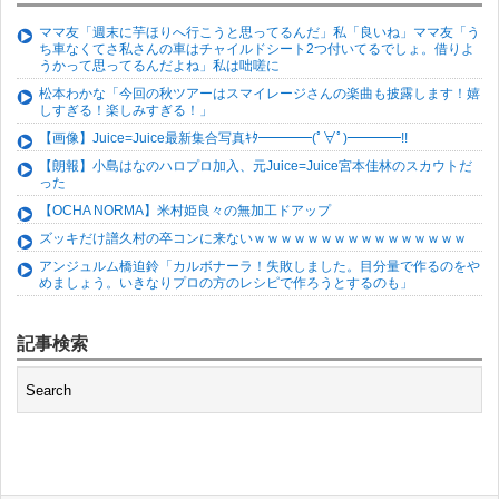
ママ友「週末に芋ほりへ行こうと思ってるんだ」私「良いね」ママ友「う
ち車なくてさ私さんの車はチャイルドシート2つ付いてるでしょ。借りよ
うかって思ってるんだよね」私は咄嗟に
松本わかな「今回の秋ツアーはスマイレージさんの楽曲も披露します！嬉
しすぎる！楽しみすぎる！」
【画像】Juice=Juice最新集合写真ｷﾀ━━━━(ﾟ∀ﾟ)━━━━!!
【朗報】小島はなのハロプロ加入、元Juice=Juice宮本佳林のスカウトだ
った
【OCHA NORMA】米村姫良々の無加工ドアップ
ズッキだけ譜久村の卒コンに来ないｗｗｗｗｗｗｗｗｗｗｗｗｗｗｗｗ
アンジュルム橋迫鈴「カルボナーラ！失敗しました。目分量で作るのをや
めましょう。いきなりプロの方のレシピで作ろうとするのも」
記事検索