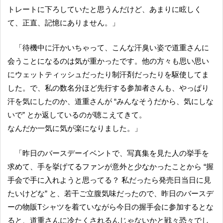
トレートに下ろしていたと思うんだけど、あまりに眩しく
て、正直、記憶にありません。」
「待機中に汗かいちゃって、こんな汗臭い姿で道重さんに
会うことになるのは気が重かったです。他の方々も思い思い
にウェットティッシュだったり制汗剤だったりを駆使してま
した。で、私の数名分ほど先行する参加者さんも、やっぱり
汗を気にしたのか、道重さんが “みんなそうだから、気にしな
いで” とか返しているのが聴こえてきて。
なんだか一気に気が楽になりました。」
「昨日のバースデーイベントで、写真集を見た人の挙手を
求めて、手を挙げてるファンが意外と少なかったことから “握
手会で手に入れようと思ってる？ 私だったら発売日当日に見
たいけどな” と、若干ご立腹気味だったので、昨日のバースデ
ーの物販Tシャツを着ていながら今日の握手会に参加するとな
ると、道重さんに冷たくされるんじゃないかと戦々恐々でし