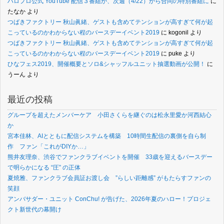
ハロプロ公式 YouTube 配信３番組が、次週（4/22）から合同の特別番組に
に
たなか
より
つばきファクトリー 秋山眞緒、ゲストも含めてテンションが高すぎて何が起
こっているのかわからない程のバースデーイベント2019
に
kogonil
より
つばきファクトリー 秋山眞緒、ゲストも含めてテンションが高すぎて何が起
こっているのかわからない程のバースデーイベント2019
に
puke
より
ひなフェス2019、開催概要とソロ&シャッフルユニット抽選動画が公開！
に
うーん
より
最近の投稿
グループを超えたメンバーケア 小田さくらを継ぐのは松永里愛か河西結心
か
宮本佳林、AIとともに配信システムを構築 10時間生配信の裏側を自ら制
作 ファン「これがDIYか…」
熊井友理奈、渋谷でファンクラブイベントを開催 33歳を迎えるバースデー
で明らかになる “圧” の正体
夏焼雅、ファンクラブ会員証お渡し会 ”らしい距離感” がもたらすファンの
笑顔
アンバサダー・ユニット ConChu! が告げた、2026年夏のハロー！プロジェ
クト新世代の幕開け