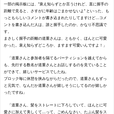
一部の掲示板には、”衰え知らずとか言うけれど、直に握手の
距離で見ると、さすがに年齢はごまかせないよ” といった、も
っともらしいコメントが書き込まれたりしてますけど…コメ
ントを書き込んだ人は、誰と握手したのか、かなり不思議で
す。
まさしく握手の距離の道重さんは、ともかく、ほんとに可愛
かった。衰え知らずどころか、ますます可愛いんですよ！」
「道重さんと参加者を隔てるパーティションを越えてから
も、先行する数名が道重さんとお話しするのを見ていること
ができて、嬉しいサービスでしたね。
ブロック毎に休憩を挟みながらだったので、道重さんもずっ
と元気で、なんだか道重さんが嬉しそうにしてるのが嬉しか
ったですね」
「道重さん、髪をストレートに下ろしていて、ほんとに可
愛さに加えて美しくて…って、ごめんなさい、たぶん髪をス