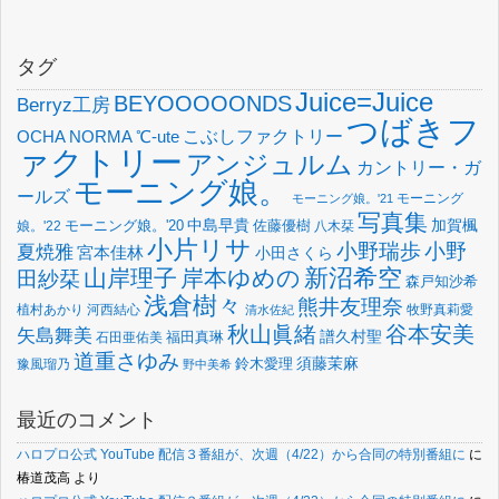
タグ
Juice=Juice
BEYOOOOONDS
Berryz工房
つばきフ
OCHA NORMA
℃-ute
こぶしファクトリー
ァクトリー
アンジュルム
カントリー・ガ
モーニング娘。
ールズ
モーニング
モーニング娘。'21
写真集
中島早貴
加賀楓
佐藤優樹
娘。'22
モーニング娘。'20
八木栞
小片リサ
小野瑞歩
小野
夏焼雅
宮本佳林
小田さくら
新沼希空
山岸理子
岸本ゆめの
田紗栞
森戸知沙希
浅倉樹々
熊井友理奈
植村あかり
河西結心
牧野真莉愛
清水佐紀
谷本安美
秋山眞緒
矢島舞美
譜久村聖
福田真琳
石田亜佑美
道重さゆみ
須藤茉麻
鈴木愛理
豫風瑠乃
野中美希
最近のコメント
ハロプロ公式 YouTube 配信３番組が、次週（4/22）から合同の特別番組に
に
椿道茂高
より