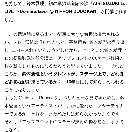
を持して、鈴木愛理、初の単独武道館公演『
AIRI SUZUKI 1st
LIVE 〜Do me a favor @ NIPPON BUDOKAN
』が開催されま
した。
この武道館に至るまで、街頭に大きな看板は掲示される
わ、テレビCMは打たれるわと、事務所も “鈴木愛理の売り出
し” に力を入れているようでしたから、きっとこの鈴木愛理ソ
ロの初単独武道館公演は、アップフロントのステージ技術の
粋を凝らしたものになるだろうと思っていました。…それど
ころか、
鈴木愛理というタレントが、ステージ上で、どれほ
ど多彩な顔を持っている
かを、16年目にして知らしめられる
ことになりました。
ずっと℃-ute を、Buono! を、ベリキューを見てきたのに、鈴
木愛理というアーティストが、いかに優れたエンターテイナ
ーであるか。それを、まだ私たちは知らなかったようです。
それは「アップフロントのステージ技術の粋を凝ら」すまで
もなく。