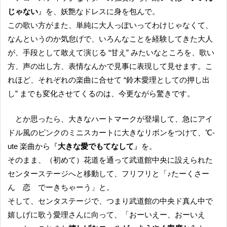
じゃない
』を、妖艶なドレスに身を包んで。
この歌い方がまた、単純に大人っぽいってわけじゃなくて、
なんというのか気怠げで、いろんなことを経験してきた大人
が、手段として敢えて演じる “甘え” みたいなところを、歌い
方、声の出し方、表情なんかで見事に表現して見せます。こ
れほど、それぞれの楽曲に合せて “鈴木愛理としての押し出
し” までも変化させてくるのは、今更ながら驚きです。
とか思ったら、大きなハートマークが登場して、急にアイ
ドル風のピンクのミニスカートに大きなリボンをつけて、℃-
ute 楽曲から『
大きな愛でもてなして
』を。
そのまま、（初めて）花道を通って武道館中央に設えられた
センターステージへと移動して、フリフリと「♪たーくさー
ん 恋 でーきちゃーう」と。
そして、センタステージで、つまり武道館の中央ド真ん中で
嬉しげに歌う愛理さんに向って、「おーいえー、おーいえ