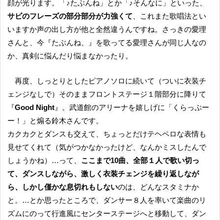
顔が光ります。「♪たぶんね」とか「♪そんなに」といった、
サビのフレーズの部分部分が力強くて
、これまた歌唱法とい
いますか声の出し方が他と全然違うんですね。さっきの愛理
さんと、今『たぶんね、』を歌ってる愛理さんが同じ人なの
か、真剣に悩んだり悩まなかったり。
再度、しっとりとしたピアノソロに続いて（ついに衣装チ
ェンジなしで）そのままフロントステージ１階部分に降りて
『
Good Night
』。武道館のアリーナを嬉しげに「くらっぷー
ー！」と煽る鈴木さんです。
カクカクとダンスも交えて、ちょっとだけテヘペロな表情も
見せてくれて（気がつかなかったけど、なんかミスしたんで
しょうかね）…って、
ここまで10曲、全部１人で歌い切っ
て、ダンスしながら、激しく衣装チェンジを繰り返しなが
ら、しかし僅かな息切れもしない
のは、どんなスタミナか
と。…とか思ったところで、ダンサー８人を率いて楽曲のリ
ズムにのって行進風にセンターステージへと移動して、ダン