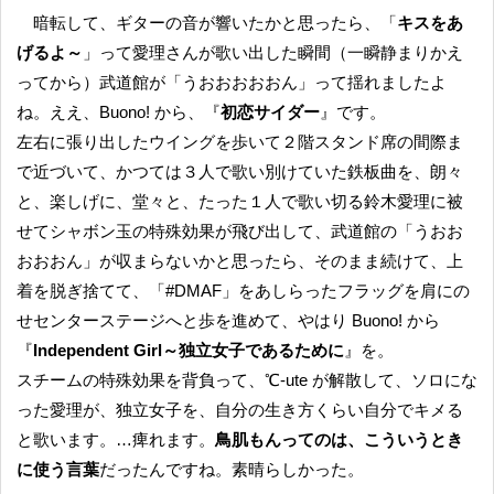
暗転して、ギターの音が響いたかと思ったら、「
キスをあ
げるよ～
」って愛理さんが歌い出した瞬間（一瞬静まりかえ
ってから）武道館が「うおおおおおん」って揺れましたよ
ね。ええ、Buono! から、『
初恋サイダー
』です。
左右に張り出したウイングを歩いて２階スタンド席の間際ま
で近づいて、かつては３人で歌い別けていた鉄板曲を、朗々
と、楽しげに、堂々と、たった１人で歌い切る鈴木愛理に被
せてシャボン玉の特殊効果が飛び出して、武道館の「うおお
おおおん」が収まらないかと思ったら、そのまま続けて、上
着を脱ぎ捨てて、「#DMAF」をあしらったフラッグを肩にの
せセンターステージへと歩を進めて、やはり Buono! から
『
Independent Girl～独立女子であるために
』を。
スチームの特殊効果を背負って、℃-ute が解散して、ソロにな
った愛理が、独立女子を、自分の生き方くらい自分でキメる
と歌います。…痺れます。
鳥肌もんってのは、こういうとき
に使う言葉
だったんですね。素晴らしかった。