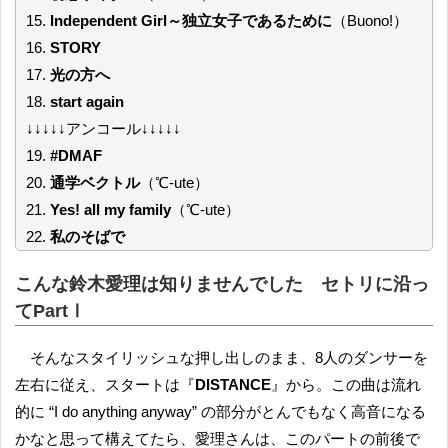
15.
Independent Girl～独立女子であるために
（Buono!）
16.
STORY
17.
光の方へ
18.
start again
↓↓↓↓↓アンコール↓↓↓↓↓
19.
#DMAF
20.
通学ベクトル
（℃-ute）
21.
Yes! all my family
（℃-ute）
22.
私のそばで
こんな鈴木愛理は知りませんでした セトリに沿っ
てPartⅠ
そんなスタイリッシュな押し出しのまま、8人のダンサーを
左右に従え、スタートは『
DISTANCE
』から。この曲は流れ
的に “I do anything anyway” の部分がとんでもなく高音になる
かなと思って構えてたら、愛理さんは、このパートの前後で