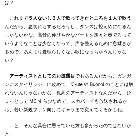
は？
これまで
５人ないし３人で歌ってきたところを１人で歌う
んだから、息切れもするだろうし、ダンスは控えめになるん
じゃないかな。高音の伸びやかなパートを朗々と奏でるって
いうようなことは少なくなって、声を整えるために息継ぎが
多めで、あんまり愛理らしくない歌になっちゃうんじゃな
い？
アーティストとしてのお披露目
でもあるんだから、ガンガ
ンにスタイリッシュに攻めて、℃-ute や Buono! のことには触
れないんじゃないかな。孤高のアーティストなんだから、ひ
ょっとして MC すら少なめで、スカパーでも放送されるか
ら、若い新規ファン向けにキャラまで変えてくるかもね。
…と、そんな具合に思っていた方も多かったのではないか
と。