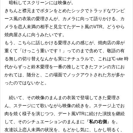
暗転してスクリーンには映像が。
きちんと襟元までボタンをとめたシックでトラッドなワンピ
ース風の衣装の愛理さんが、カメラに向って語りかける、カ
メラを恋人未満の相手と見立てたデート風のVTR。どうやら
焼肉屋さんに向うみたいです。
もう、こちらに話しかける愛理さんの感じが、焼肉店の扉が
重くて「けっこう重いです！」ってのまで含めて、敬語の有
る無しの切り替えなんかも実にナチュラルで、これは℃-ute 時
代からずっと鈴木愛理を一番の推しとてきたファンの方にお
かれては、随分と、この場面でノックアウトされた方が多か
ったのではないかと。
続いて、その映像のまんまの衣装で登場してきた愛理さ
ん、ステージにて歌いながら映像の続きを。ステージ上でお
肉を焼く様子を演じつつ、デート風VTRに続けた演技を継続
して、そのシチュエーションのまんまに『
私の右側
』を。
友達以上恋人未満の状況を、もどかし気に、しかし明るく、