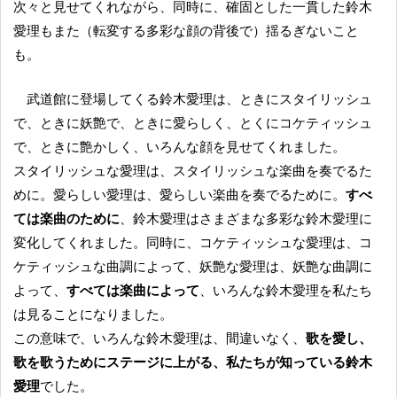
次々と見せてくれながら、同時に、確固とした一貫した鈴木
愛理もまた（転変する多彩な顔の背後で）揺るぎないこと
も。
武道館に登場してくる鈴木愛理は、ときにスタイリッシュ
で、ときに妖艶で、ときに愛らしく、とくにコケティッシュ
で、ときに艶かしく、いろんな顔を見せてくれました。
スタイリッシュな愛理は、スタイリッシュな楽曲を奏でるた
めに。愛らしい愛理は、愛らしい楽曲を奏でるために。
すべ
ては楽曲のために
、鈴木愛理はさまざまな多彩な鈴木愛理に
変化してくれました。同時に、コケティッシュな愛理は、コ
ケティッシュな曲調によって、妖艶な愛理は、妖艶な曲調に
よって、
すべては楽曲によって
、いろんな鈴木愛理を私たち
は見ることになりました。
この意味で、いろんな鈴木愛理は、間違いなく、
歌を愛し、
歌を歌うためにステージに上がる、私たちが知っている鈴木
愛理
でした。