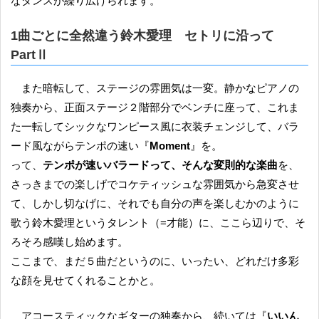
なダンスが繰り広げられます。
1曲ごとに全然違う鈴木愛理 セトリに沿って
PartⅡ
また暗転して、ステージの雰囲気は一変。静かなピアノの
独奏から、正面ステージ２階部分でベンチに座って、これま
た一転してシックなワンピース風に衣装チェンジして、バラ
ード風ながらテンポの速い『
Moment
』を。
って、
テンポが速いバラードって、そんな変則的な楽曲
を、
さっきまでの楽しげでコケティッシュな雰囲気から急変させ
て、しかし切なげに、それでも自分の声を楽しむかのように
歌う鈴木愛理というタレント（=才能）に、ここら辺りで、そ
ろそろ感嘆し始めます。
ここまで、まだ５曲だというのに、いったい、どれだけ多彩
な顔を見せてくれることかと。
アコースティックなギターの独奏から、続いては『
いいん