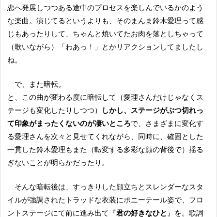
恋へ発展しつつある途中のプロセスを楽しんでいるかのよう
な楽曲。演じてるというよりも、そのまんま鈴木愛理って感
じもあったりして、ちゃんと焼いてたお肉を落としちゃって
（歌いながら）「わあっ！」とかリアクションしてましたし
ね。
で、また暗転。
と、この曲が変わる度に暗転して（愛理さんだけじゃなくス
テージも変化したりしつつ）
しかし、ステージがぶつ切れっ
て印象がまったくないのが凄いところ
で、さまざまに変化す
る愛理さんを次々と見せてくれながら、同時に、確固とした
一貫した鈴木愛理もまた（転変する多彩な顔の背後で）揺る
ぎないことが明らかだったり。
そんな暗転後は、すっきりした顔立ちとスレンダーなスタ
イルが強調されたトラッドな衣装にポニーテール姿で、フロ
ントステージにて前に進み出て『
君の好きなひと
』を。歌詞