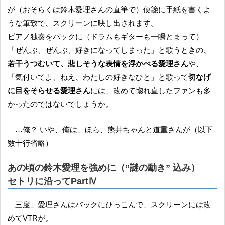
が（おそらくは鈴木愛理さんの直筆で）便箋に手紙を書くよ
うな筆致で、スクリーンに映し出されます。
ピアノ独奏をバックに（ドラムもギターも一瞬とまって）
「ぜんぶ、ぜんぶ、好きになってしまった」と歌うときの、
若干うつむいて、悲しそうな表情を浮かべる愛理さん
や、
「気付いてよ、ねえ、わたしの好きなひと」と歌って
切なげ
に目をそらせる愛理さん
には、改めて惚れ直したファンも多
かったのではないでしょうか。
…俺？ いや、俺は、ほら、熊井ちゃんと道重さんが（以下
数十行省略）
あの頃の鈴木愛理を強めに（”謎の動き” 込み）
セトリに沿ってPartⅣ
三度、愛理さんはバックにひっこんで、スクリーンには改
めてVTRが。