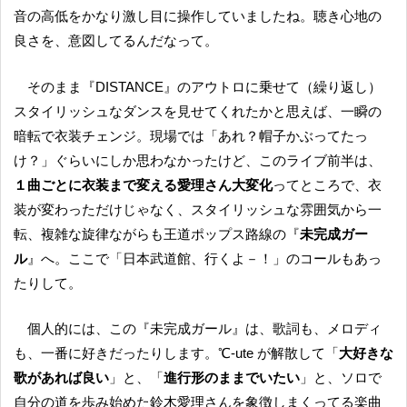
音の高低をかなり激し目に操作していましたね。聴き心地の
良さを、意図してるんだなって。
そのまま『DISTANCE』のアウトロに乗せて（繰り返し）
スタイリッシュなダンスを見せてくれたかと思えば、一瞬の
暗転で衣装チェンジ。現場では「あれ？帽子かぶってたっ
け？」ぐらいにしか思わなかったけど、このライブ前半は、
１曲ごとに衣装まで変える愛理さん大変化
ってところで、衣
装が変わっただけじゃなく、スタイリッシュな雰囲気から一
転、複雑な旋律ながらも王道ポップス路線の『
未完成ガー
ル
』へ。ここで「日本武道館、行くよ－！」のコールもあっ
たりして。
個人的には、この『未完成ガール』は、歌詞も、メロディ
も、一番に好きだったりします。℃-ute が解散して「
大好きな
歌があれば良い
」と、「
進行形のままでいたい
」と、ソロで
自分の道を歩み始めた鈴木愛理さんを象徴しまくってる楽曲