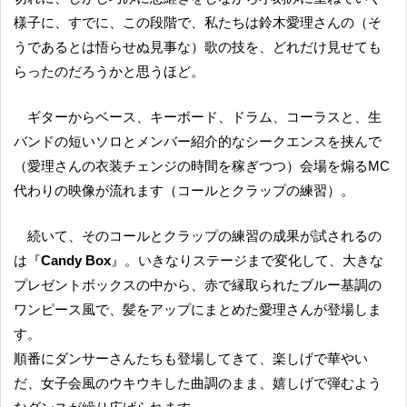
様子に、すでに、この段階で、私たちは鈴木愛理さんの（そ
うであるとは悟らせぬ見事な）歌の技を、どれだけ見せても
らったのだろうかと思うほど。
ギターからベース、キーボード、ドラム、コーラスと、生
バンドの短いソロとメンバー紹介的なシークエンスを挟んで
（愛理さんの衣装チェンジの時間を稼ぎつつ）会場を煽るMC
代わりの映像が流れます（コールとクラップの練習）。
続いて、そのコールとクラップの練習の成果が試されるの
は『
Candy Box
』。いきなりステージまで変化して、大きな
プレゼントボックスの中から、赤で縁取られたブルー基調の
ワンピース風で、髪をアップにまとめた愛理さんが登場しま
す。
順番にダンサーさんたちも登場してきて、楽しげで華やい
だ、女子会風のウキウキした曲調のまま、嬉しげで弾むよう