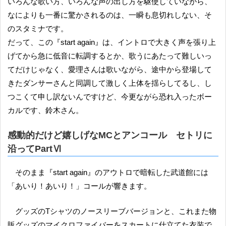
いろんな歌い方、いろんな声の出し方を駆使していながら、
なによりも一番に驚かされるのは、一瞬も息切れしない、そ
のスタミナです。
だって、この『start again』は、イントロで大きく声を張り上
げてから急に低音に転調するとか、歌うにあたって難しいっ
てだけじゃなく、愛理さんは歌いながら、途中から登場して
きたダンサーさんと同調して激しく上体を揺らしてるし、し
つこくて申し訳ないんですけど、今更ながら恐れ入ったボー
カルです、鈴木さん。
感動的だけど嬉しげなMCとアンコール セトリに
沿ってPartⅥ
そのまま『start again』のアウトロで暗転した武道館には
「あいり！あいり！」コールが響きます。
グッズのTシャツのノースリーブバージョンと、これまた物
販グッズのマイクロファイバーをスカートに仕立てた衣装で