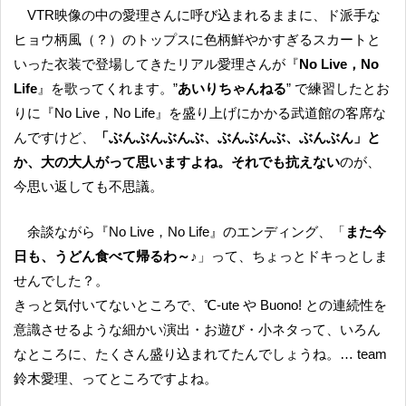
VTR映像の中の愛理さんに呼び込まれるままに、ド派手な
ヒョウ柄風（？）のトップスに色柄鮮やかすぎるスカートと
いった衣装で登場してきたリアル愛理さんが『
No Live，No
Life
』を歌ってくれます。”
あいりちゃんねる
” で練習したとお
りに『No Live，No Life』を盛り上げにかかる武道館の客席な
んですけど、
「ぶんぶんぶんぶ、ぶんぶんぶ、ぶんぶん」と
か、大の大人がって思いますよね。それでも抗えない
のが、
今思い返しても不思議。
余談ながら『No Live，No Life』のエンディング、「
また今
日も、うどん食べて帰るわ～♪
」って、ちょっとドキっとしま
せんでした？。
きっと気付いてないところで、℃-ute や Buono! との連続性を
意識させるような細かい演出・お遊び・小ネタって、いろん
なところに、たくさん盛り込まれてたんでしょうね。… team
鈴木愛理、ってところですよね。