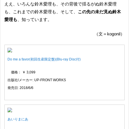
ええ、いろんな鈴木愛理も、その背後で揺るがぬ鈴木愛理
も、これまでの鈴木愛理も、そして、
この先の未だ見ぬ鈴木
愛理も
、知っています。
（文＝kogonil）
Do me a favor(初回生産限定盤)(Blu-ray Disc付)
価格： ￥ 3,099
出版社/メーカー: UP-FRONT WORKS
発売日: 2018/6/6
あいりまにあ