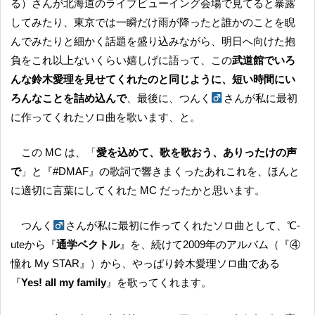
る）さんが北海道のライブビューイング会場で見てると暴露
してみたり、東京では一瞬だけ雨が降ったと誰かのことを睨
んでみたりと細かく話題を盛り込みながら、明日へ向けた抱
負をこれ以上ないくらい嬉しげに語って、この
武道館でいろ
んな鈴木愛理を見せてくれたのと同じように、短い時間にい
ろんなことを詰め込んで
、最後に、つんく
さんが私に最初
に作ってくれたソロ曲を歌います、と。
この MC は、「
愛を込めて、歌を歌おう、ありったけの声
で
」と『#DMAF』の歌詞で響きまくったあれこれを、ほんと
に適切に言葉にしてくれた MC だったかと思います。
つんく
さんが私に最初に作ってくれたソロ曲として、℃-
uteから『
通学ベクトル
』を、続けて2009年のアルバム（『④
憧れ My STAR』）から、やっぱり鈴木愛理ソロ曲である
『
Yes! all my family
』を歌ってくれます。