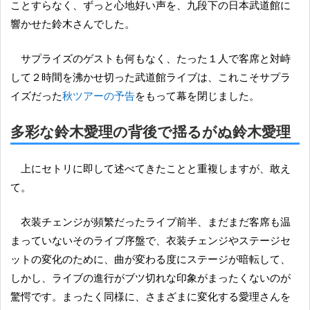
ことすらなく、ずっと心地好い声を、九段下の日本武道館に
響かせた鈴木さんでした。
サプライズのゲストも何もなく、たった１人で客席と対峙
して２時間を沸かせ切った武道館ライブは、これこそサプラ
イズだった
秋ツアーの予告
をもって幕を閉じました。
多彩な鈴木愛理の背後で揺るがぬ鈴木愛理
上にセトリに即して述べてきたことと重複しますが、敢え
て。
衣装チェンジが頻繁だったライブ前半、まだまだ客席も温
まっていないそのライブ序盤で、衣装チェンジやステージセ
ットの変化のために、曲が変わる度にステージが暗転して、
しかし、ライブの進行がブツ切れな印象がまったくないのが
驚愕です。まったく同様に、さまざまに変化する愛理さんを