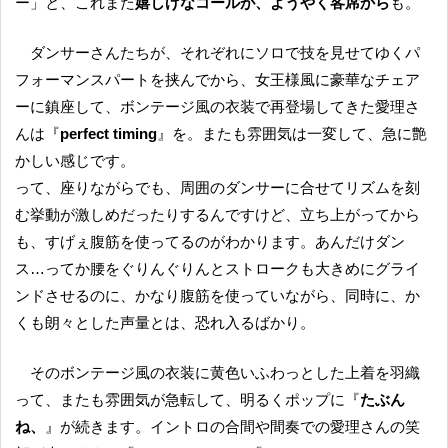
ー」と、これまた
嬉しげなコールが、ようやく客席から
も。
ダンサーさんたちが、それぞれにソロで技を見せてゆくパ
フォーマンスパートを挟んでから、女王様風に豪華なチェア
ーに鎮座して、ボンテージ風の衣装で再登場してきた愛理さ
んは『
perfect timing
』を。またも雰囲気は一変して、急に艶
かしい感じです。
って、座りながらでも、周囲のダンサーに合せてリズムを刻
む挙動が激しめだったりするんですけど、立ち上がってから
も、すげぇ腹筋を使ってるのがわかります。あんだけダン
ス…ってか腰をぐりんぐりんとストロークも大きめにグライ
ンドさせるのに、かなり腹筋を使っていながら、同時に、か
くも朗々とした声量とは、恐れ入るばかり。
そのボンテージ風の衣装に黄色いふわっとした上着を羽織
って、またも雰囲気が急転して、明るくポップに『
たぶん
ね、
』が続きます。イントロの合間や間奏での愛理さんの笑