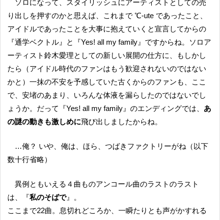
ソロになって、スタイリッシュにアーティストとしての売
り出しを押すのかと思えば、これまで ℃-ute であったこと、
アイドルであったことを大事に抱えていくと宣言してからの
『通学ベクトル』と『Yes! all my family』ですからね。ソロア
ーティスト鈴木愛理としての新しい展開の仕方に、もしかし
たら（アイドル時代のファンはもう歓迎されないのではない
かと）一抹の不安を予感していた古くからのファンも、ここ
で、安堵のあまり、いろんな体液を漏らしたのではないでし
ょうか。だって『Yes! all my family』のエンディングでは、
あ
の謎の動きも激しめに
飛び出しましたからね。
…俺？ いや、俺は、ほら、つばきファクトリーがね（以下
数十行省略）
異例ともいえる４曲ものアンコール曲のラストのラスト
は、『
私のそばで
』。
ここまで22曲。息切れどころか、一瞬たりとも声がかすれる