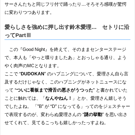
サーさんたちと同じフリ付で踊ったり…そろそろ感嘆が驚愕
に変わりつつあります。
愛らしさを強めに押し出す鈴木愛理… セトリに沿
ってPartⅢ
この『Good Night』を終えて、そのままセンターステージ
で、本人も「やっと喋りましたあ」とおっしゃる通り、よう
やく肉声のMCとなります。
ここで “
DUDOKAN
” のハプニングについて、愛理さん自ら言
及するだけじゃなく、このハプニングがネットニュースにな
って “
ついに看板まで滑舌の悪さがうつった
” と書かれていた
ことに触れては、「
なんやねん！
」とか、愛理さん嬉しそう
でしたよね。 「”B” が “D” になってる」ってのをジェスチャー
で表現するのが、変わらぬ愛理さんの “
謎の挙動
” を思い出さ
せてくれて、見てるこっちも嬉しかったっすよね。