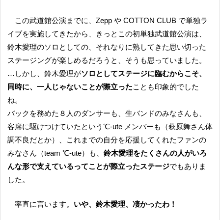
この武道館公演までに、Zepp や COTTON CLUB で単独ラ
イブを実施してきたから、きっとこの初単独武道館公演は、
鈴木愛理のソロとしての、それなりに熟してきた思い切った
ステージングが楽しめるだろうと、そうも思っていました。
…しかし、鈴木愛理が
ソロとしてステージに臨むからこそ、
同時に、一人じゃないことが際立った
ことも印象的でした
ね。
バックを務めた８人のダンサーも、生バンドのみなさんも、
客席に駆けつけていたという℃-ute メンバーも（萩原舞さん体
調不良だとか）、これまでの自分を応援してくれたファンの
みなさん（team ℃-ute）も、
鈴木愛理をたくさんの人がいろ
んな形で支えているってことが際立ったステージ
でもありま
した。
率直に言います。
いや、鈴木愛理、凄かったわ！