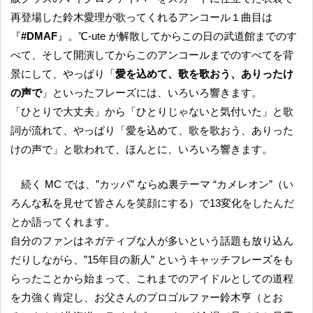
再登場した鈴木愛理が歌ってくれるアンコール１曲目は
『
#DMAF
』。℃-ute が解散してからこの日の武道館までのす
べて、そして開演してからこのアンコールまでのすべてを背
景にして、やっぱり「
愛を込めて、歌を歌おう、ありったけ
の声で
」といったフレーズには、いろいろ響きます。
「ひとりで大丈夫」から「ひとりじゃないと気付いた」と歌
詞が流れて、やっぱり「愛を込めて、歌を歌おう、ありった
けの声で」と歌われて、ほんとに、いろいろ響きます。
続く MC では、”カッパ” ならぬ裏テーマ “カメレオン”（い
ろんな私を見せて皆さんを笑顔にする）で13変化をしたんだ
とか語ってくれます。
自分のファンはネガティブな人が多いという話題も放り込ん
だりしながら、”15年目の新人” というキャッチフレーズをも
らったことから始まって、これまでのアイドルとしての道程
を力強く肯定し、お父さんのプロゴルファー鈴木亨（とお