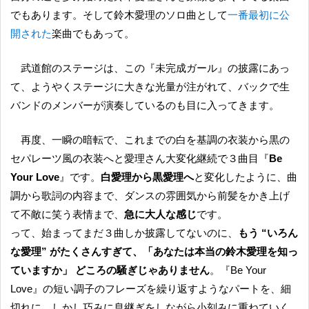
でもあります。そして鈴木愛理のソロ曲として
一番最初に公
開された
楽曲でもあって。
武道館のステージは、この『未完成ガール』の披露にあっ
て、ようやくステージに大きな光量が注がれて、バックで生
バンドのメンバーが演奏しているのも目に入ってきます。
再度、一瞬の暗転で、これまでの白を基調の衣装から黒の
セパレーツ風の衣装へと愛理さん大変化継続で３曲目『
Be
Your Love
』です。
白愛理から黒愛理へ
と変化したように、曲
調から歌詞の内容まで、ダンスの雰囲気から前髪をかき上げ
て不敵に笑う表情まで、
急に大人な感じ
です。
って、始まってまだ３曲しか披露してないのに、
もう “いろん
な愛理” がたくさんすぎて、「あなたは本当の鈴木愛理を知っ
ていますか」 どころの騒ぎじゃありません
。『Be Your
Love』の短い調子のフレーズを繰り返すようなパートを、細
切れに、しかし巧みに息継ぎをしながら小刻みに重ねていく