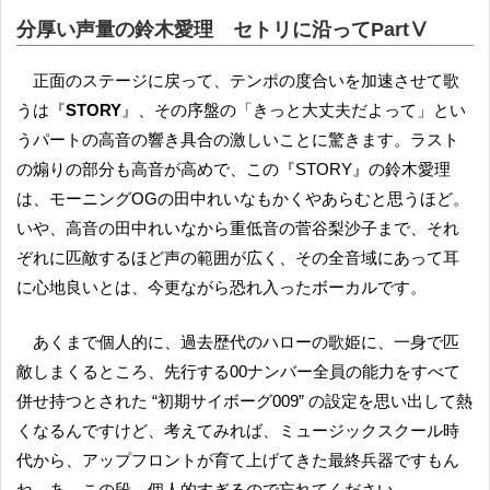
分厚い声量の鈴木愛理 セトリに沿ってPartⅤ
正面のステージに戻って、テンポの度合いを加速させて歌
うは『
STORY
』、その序盤の「きっと大丈夫だよって」とい
うパートの高音の響き具合の激しいことに驚きます。ラスト
の煽りの部分も高音が高めで、この『STORY』の鈴木愛理
は、モーニングOGの田中れいなもかくやあらむと思うほど。
いや、高音の田中れいなから重低音の菅谷梨沙子まで、それ
ぞれに匹敵するほど声の範囲が広く、その全音域にあって耳
に心地良いとは、今更ながら恐れ入ったボーカルです。
あくまで個人的に、過去歴代のハローの歌姫に、一身で匹
敵しまくるところ、先行する00ナンバー全員の能力をすべて
併せ持つとされた “初期サイボーグ009” の設定を思い出して熱
くなるんですけど、考えてみれば、ミュージックスクール時
代から、アップフロントが育て上げてきた最終兵器ですもん
ね。あ、この段、個人的すぎるので忘れてください。