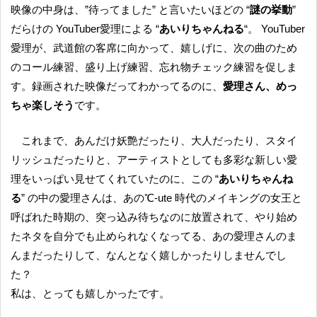
映像の中身は、”待ってました” と言いたいほどの “
謎の挙動
”
だらけの YouTuber愛理による “
あいりちゃんねる
“。 YouTuber
愛理が、武道館の客席に向かって、嬉しげに、次の曲のため
のコール練習、盛り上げ練習、忘れ物チェック練習を促しま
す。録画された映像だってわかってるのに、
愛理さん、めっ
ちゃ楽しそう
です。
これまで、あんだけ妖艶だったり、大人だったり、スタイ
リッシュだったりと、アーティストとしても多彩な新しい愛
理をいっぱい見せてくれていたのに、この “
あいりちゃんね
る
” の中の愛理さんは、あの℃-ute 時代のメイキングの女王と
呼ばれた時期の、突っ込み待ちなのに放置されて、やり始め
たネタを自分でも止められなくなってる、あの愛理さんのま
んまだったりして、なんとなく嬉しかったりしませんでし
た？
私は、とっても嬉しかったです。