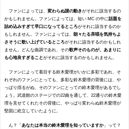
ファンによっては、
変わらぬ謎の動き
がそれに該当するの
かもしれません。ファンによっては、短い MC の中に
話題を
詰め込みすぎて早口になってるところ
がそれに該当するのか
もしれません。ファンによっては、
朗々たる斉唱を気持ちよ
さそうに歌い上げているところ
がそれに該当するのかもしれ
ません。どんな曲調であれ、その
歌声そのものが、あまりに
も心地良すぎること
がそれに該当するのかもしれません。
ファンによって着目する鈴木愛理がいかに多彩であれ、そ
れぞれのファンにとっても、多彩な鈴木愛理の背後には、や
っぱり揺るがぬ、そのファンにとっての鈴木愛理があるでし
ょう。武道館のステージでの22曲を通して、22通りの鈴木愛
理を見せてくれたその背後に、やっぱり変わらぬ鈴木愛理が
堅固に屹立していたように。
ん？「
あなたは本当の鈴木愛理を知っていますか
」って？