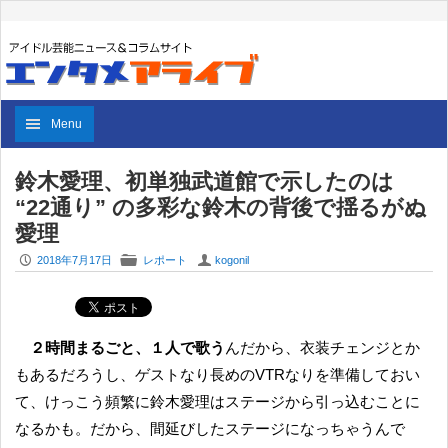
Menu
鈴木愛理、初単独武道館で示したのは
“22通り” の多彩な鈴木の背後で揺るがぬ
愛理
P
F
U
2018年7月17日
レポート
kogonil
２時間まるごと、１人で歌う
んだから、衣装チェンジとか
もあるだろうし、ゲストなり長めのVTRなりを準備しておい
て、けっこう頻繁に鈴木愛理はステージから引っ込むことに
なるかも。だから、間延びしたステージになっちゃうんで