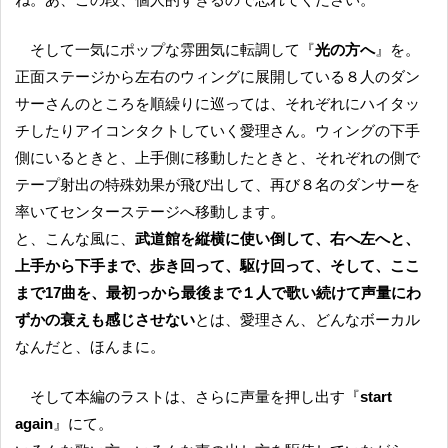
そして一気にポップな雰囲気に転調して『
光の方へ
』を。
正面ステージから左右のウィングに展開している８人のダン
サーさんのところを順繰りに巡っては、それぞれにハイタッ
チしたりアイコンタクトしていく愛理さん。ウィングの下手
側にいるときと、上手側に移動したときと、それぞれの側で
テープ射出の特殊効果が飛び出して、再び８名のダンサーを
率いてセンターステージへ移動します。
と、こんな風に、
武道館を縦横に使い倒して、右へ左へと、
上手から下手まで、歩き回って、駆け回って、そして、ここ
まで17曲を、最初っから最後まで１人で歌い続けて声量にわ
ずかの衰えも感じさせない
とは、愛理さん、どんなボーカル
なんだと、ほんまに。
そして本編のラストは、さらに声量を押し出す『
start
again
』にて。