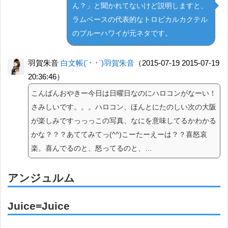
ん？」と聞かれてないけど説明しますと、
ラムベースの代表的なトロピカルカクテル
のブルーハワイが元ネタです。
羽賀朱音
白文帳(´･ ･`)羽賀朱音
（2015-07-19 2015-07-19
20:36:46）
こんばんおやきー今日は日曜日なのにハロコンがなーい！
さみしいです。。。ハロコン、ほんとにたのしい次の大阪
が楽しみですっっっこの写真、なにを意味してるかわかる
かな？？？あててみてっ(^^)こーたーえーは？？喜怒哀
楽。喜んでるのと、怒ってるのと、…
アンジュルム
Juice=Juice