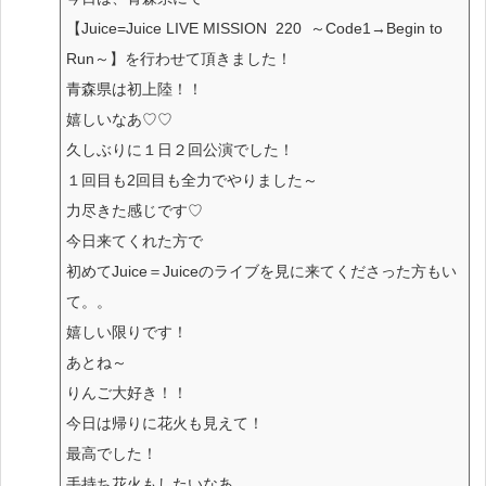
【Juice=Juice LIVE MISSION 220 ～Code1→Begin to
Run～】を行わせて頂きました！
青森県は初上陸！！
嬉しいなあ♡♡
久しぶりに１日２回公演でした！
１回目も2回目も全力でやりました～
力尽きた感じです♡
今日来てくれた方で
初めてJuice＝Juiceのライブを見に来てくださった方もい
て。。
嬉しい限りです！
あとね～
りんご大好き！！
今日は帰りに花火も見えて！
最高でした！
手持ち花火もしたいなあ。。