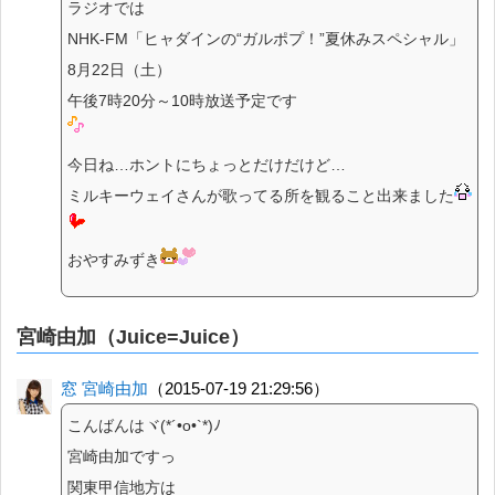
ラジオでは
NHK-FM「ヒャダインの“ガルポプ！”夏休みスペシャル」
8月22日（土）
午後7時20分～10時放送予定です
今日ね…ホントにちょっとだけだけど…
ミルキーウェイさんが歌ってる所を観ること出来ました
おやすみずき
宮崎由加（Juice=Juice）
窓 宮崎由加
（2015-07-19 21:29:56）
こんばんはヾ(*´•o•`*)ﾉ
宮崎由加ですっ
関東甲信地方は