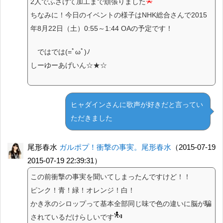
2人でふざけて加工まで頑張りました
ちなみに！今日のイベントの様子はNHK総合さんで2015
年8月22日（土）0:55～1:44 OAの予定です！
ではでは(=ﾟωﾟ)ﾉ
しーゆーあげいん☆★☆
ヒャダインさんに歌声が好きだと言ってい
ただきました
尾形春水
ガルポプ！衝撃の事実。尾形春水
（2015-07-19
2015-07-19 22:39:31）
この前衝撃の事実を聞いてしまったんですけど！！
ピンク！青！緑！オレンジ！白！
かき氷のシロップって基本全部同じ味で色の違いに脳が騙
されているだけらしいです