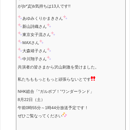
が(b*’Д’)b気持ちは13人です!!
あゆみくりかまきさん
新山詩織さん
東京女子流さん
MAXさん
大森靖子さん
中川翔子さん
共演者の皆さまから沢山刺激を受けました。
私たちももっともっと頑張らないとです
NHK総合「“ガルポプ！”ワンダーランド」
8月22日（土）
午前0時55分～1時44分放送予定です！
ぜひご覧なってください