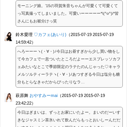
モーニング娘。’15の羽賀朱音ちゃんが可愛くて可愛くて
っ写真撮ってしまいました。可愛いーーーーー*\(^o^)/*皆
さんにもお裾分けっ笑
鈴木愛理
♡カフェ(あいり)
（2015-07-19 2015-07-19
14:59:42）
へろーーーヽ(・∀・)ﾉ今日はお昼すぎから少し買い物をし
て今カフェで一息ついたところだよーーエスプレッソカフ
ェみたいなとこで季節限定のラテたのんじゃった♡キャラ
メルソルティーラテヽ(・∀・)ﾉあつすぎる今日は塩分も糖
分もとらなきゃだからぴったりなラ…
萩原舞
おやすみーmai
（2015-07-19 2015-07-19
23:42:22）
今日はぎまいは、ずっとお家にいたよー。まいのだーいす
きなジャスミン茶氷いれて飲んだらもっとおいしーんだだ