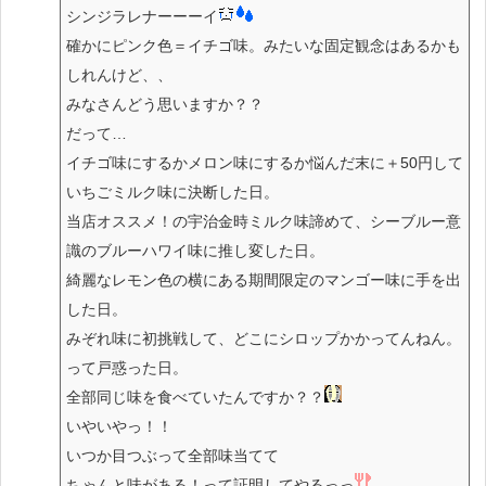
シンジラレナーーーイ
確かにピンク色＝イチゴ味。みたいな固定観念はあるかも
しれんけど、、
みなさんどう思いますか？？
だって…
イチゴ味にするかメロン味にするか悩んだ末に＋50円して
いちごミルク味に決断した日。
当店オススメ！の宇治金時ミルク味諦めて、シーブルー意
識のブルーハワイ味に推し変した日。
綺麗なレモン色の横にある期間限定のマンゴー味に手を出
した日。
みぞれ味に初挑戦して、どこにシロップかかってんねん。
って戸惑った日。
全部同じ味を食べていたんですか？？
いやいやっ！！
いつか目つぶって全部味当てて
ちゃんと味がある！って証明してやるっっ