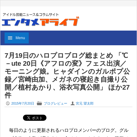
Menu
7月19日のハロプロブログ総まとめ 「℃
－ute 20日《アフロの変》フェス出演／
モーニング娘。ヒャダインのガルポプ公
録／宮崎由加、メガネの寝起き自撮り公
開／植村あかり、浴衣写真公開」 ほか27
件
P
F
U
2015年7月20日
ブログレビュー
宮元 望太郎
毎日のように更新されるハロプロメンバーのブログ。グル