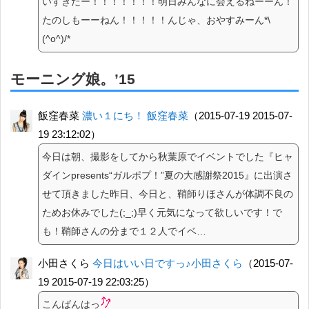
いすきだー！！！！！！！明日みんなに会えるねーーん！
たのしもーーねん！！！！！んじゃ、おやすみーん*\
(^o^)/*
モーニング娘。’15
飯窪春菜
濃い１にち！ 飯窪春菜
（2015-07-19 2015-07-
19 23:12:02）
今日は朝、撮影をしてから秋葉原でイベントでした『ヒャ
ダインpresents“ガルポプ！”夏の大感謝祭2015』に出演さ
せて頂きました昨日、今日と、鞘師りほさんが体調不良の
ためお休みでした(;_;)早く元気になって欲しいです！で
も！鞘師さんの分まで１２人でイベ…
小田さくら
今日はいい日ですっ♪小田さくら
（2015-07-
19 2015-07-19 22:03:25）
こんばんはっ