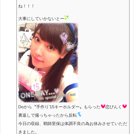
ね！！！
大事にしていかないとー
Doから〝手作り’15キーホルダー〟もらった
恋ぴんく
裏返しで撮っちゃったから反転
今日の収録、鞘師里保は体調不良の為お休みさせていただ
きました。