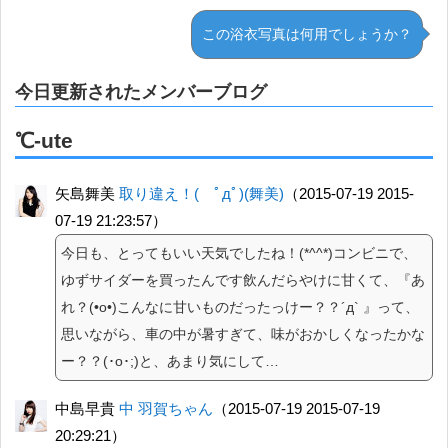
この浴衣写真は何用でしょうか？
今日更新されたメンバーブログ
℃-ute
矢島舞美
取り違え！( ﾟдﾟ)(舞美)
（2015-07-19 2015-
07-19 21:23:57）
今日も、とってもいい天気でしたね！(*^^*)コンビニで、
ゆずサイダーを買ったんです飲んだらやけに甘くて、『あ
れ？(•o•)こんなに甘いものだったっけー？？´д` 』って、
思いながら、車の中が暑すぎて、味がおかしくなったかな
ー？？(･o･;)と、あまり気にして…
中島早貴
中 羽賀ちゃん
（2015-07-19 2015-07-19
20:29:21）