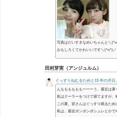
写真はだいすきなめいちゃんと＼(^o
おもしろくてかわいいです＼(^o^)／＼
田村芽実（アンジュルム）
ぐっすりねむるためと15 年の月
んももももももーーーう、最近は
私はクーラーをつけて寝てますが、喉
この夏、皆さんはぐっすり眠るため
私は、最近ポンポンポシュレとかで