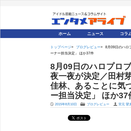
ホーム
ニュース
コラ
トップページ
ブログレビュー
8月09日のハ
ーナー担当決定」 ほか37件
8月09日のハロプロ
夜一夜が決定／田村芽
佳林、あることに気
ー担当決定」 ほか37
P
F
U
2015年8月10日
ブログレビュー
宮元 望