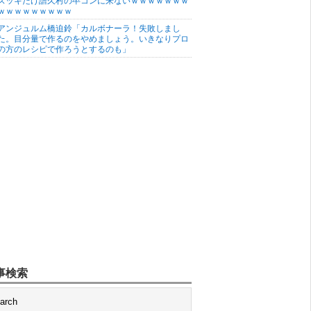
ズッキだけ譜久村の卒コンに来ないｗｗｗｗｗｗｗ
ｗｗｗｗｗｗｗｗｗ
アンジュルム橋迫鈴「カルボナーラ！失敗しまし
た。目分量で作るのをやめましょう。いきなりプロ
の方のレシピで作ろうとするのも」
事検索