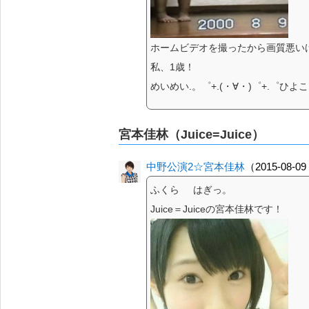
ホームビデオを撮ったから画質悪い
私、1歳！
めいめい.。゜+.(・∀・)゜+.゜ひよこ
宮本佳林（Juice=Juice）
中野公演2☆宮本佳林
（2015-08-09
ふくら はぎっ。
Juice＝Juiceの宮本佳林です！