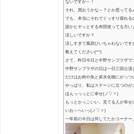
ないですか～！
それ、買おうかな～？とか思ってる
でも、本当にそれでぐっすり寝れる
誰かヒヤッとする布団使ってる方い
涼しいですか？
涼しすぎて風邪ひいちゃわないです
教えてください(^^)
さて、昨日今日と中野サンプラザで
中野サンプラザの日は一日三回公演
だけはお肉や魚と炭水化物にがっついて、
やっぱり、私はステージに立つのが
ほんっっっとに幸せ(ノ▽〃)
もっとかっこいい、見てる人が幸せ
いお～へいっ(ノ▽〃)
一年前の今日は何してたかコーナー