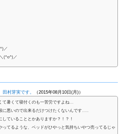
^)／
(^o^)／
日。田村芽実です。
（2015年08月10日(月)）
暑くて暑くて寝付くのも一苦労ですよね…
に悪いので出来るだけつけたくないんです…..
にしていることとかありますか？！？！
やってるような、ベッドがひやっと気持ちいやつ売ってるじゃ