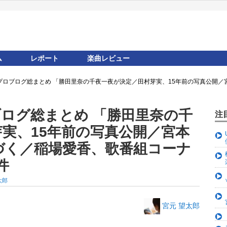
ム
レポート
楽曲レビュー
ロプロブログ総まとめ 「勝田里奈の千夜一夜が決定／田村芽実、15年前の写真公開
ブログ総まとめ 「勝田里奈の千
注
実、15年前の写真公開／宮本
づく／稲場愛香、歌番組コーナ
件
太郎
宮元 望太郎