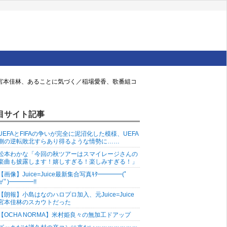
／宮本佳林、あることに気づく／稲場愛香、歌番組コ
目サイト記事
UEFAとFIFAの争いが完全に泥沼化した模様、UEFA
側の逆転敗北すらあり得るような情勢に……
松本わかな「今回の秋ツアーはスマイレージさんの
楽曲も披露します！嬉しすぎる！楽しみすぎる！」
【画像】Juice=Juice最新集合写真ｷﾀ━━━━(ﾟ
∀ﾟ)━━━━!!
【朗報】小島はなのハロプロ加入、元Juice=Juice
宮本佳林のスカウトだった
【OCHA NORMA】米村姫良々の無加工ドアップ