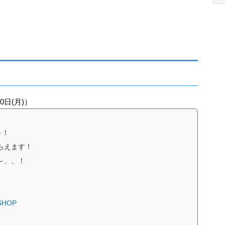
10日(月)）
～！
らえます！
～、、！
HOP