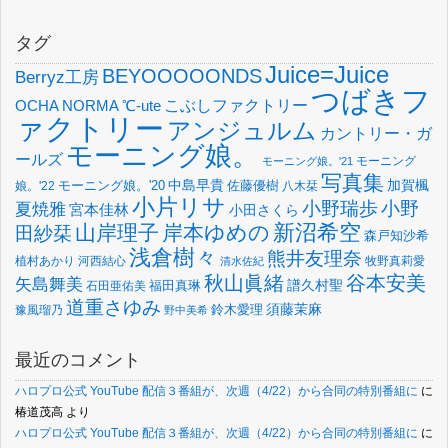
タグ
Juice=Juice
BEYOOOOONDS
Berryz工房
つばきフ
OCHA NORMA
℃-ute
こぶしファクトリー
ァクトリー
アンジュルム
カントリー・ガ
モーニング娘。
ールズ
モーニング
モーニング娘。'21
写真集
中島早貴
加賀楓
佐藤優樹
娘。'22
モーニング娘。'20
八木栞
小片リサ
小野瑞歩
小野
夏焼雅
宮本佳林
小田さくら
新沼希空
山岸理子
岸本ゆめの
田紗栞
森戸知沙希
浅倉樹々
熊井友理奈
植村あかり
河西結心
牧野真莉愛
清水佐紀
谷本安美
秋山眞緒
矢島舞美
譜久村聖
福田真琳
石田亜佑美
道重さゆみ
須藤茉麻
鈴木愛理
豫風瑠乃
野中美希
最近のコメント
ハロプロ公式 YouTube 配信３番組が、次週（4/22）から合同の特別番組に
に
椿道茂高
より
ハロプロ公式 YouTube 配信３番組が、次週（4/22）から合同の特別番組に
に