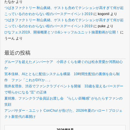
たなか
より
つばきファクトリー 秋山眞緒、ゲストも含めてテンションが高すぎて何が起
こっているのかわからない程のバースデーイベント2019
に
kogonil
より
つばきファクトリー 秋山眞緒、ゲストも含めてテンションが高すぎて何が起
こっているのかわからない程のバースデーイベント2019
に
puke
より
ひなフェス2019、開催概要とソロ&シャッフルユニット抽選動画が公開！
に
うーん
より
最近の投稿
グループを超えたメンバーケア 小田さくらを継ぐのは松永里愛か河西結心
か
宮本佳林、AIとともに配信システムを構築 10時間生配信の裏側を自ら制
作 ファン「これがDIYか…」
熊井友理奈、渋谷でファンクラブイベントを開催 33歳を迎えるバースデー
で明らかになる “圧” の正体
夏焼雅、ファンクラブ会員証お渡し会 ”らしい距離感” がもたらすファンの
笑顔
アンバサダー・ユニット ConChu! が告げた、2026年夏のハロー！プロジェ
クト新世代の幕開け