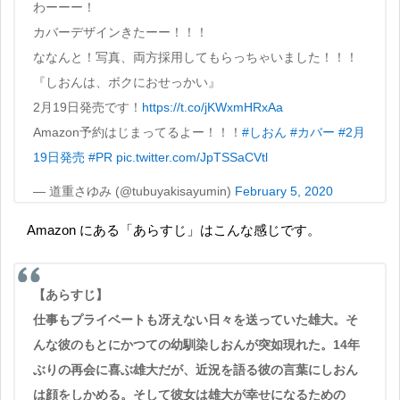
わーーー！
カバーデザインきたーー！！！
ななんと！写真、両方採用してもらっちゃいました！！！
『しおんは、ボクにおせっかい』
2月19日発売です！
https://t.co/jKWxmHRxAa
Amazon予約はじまってるよー！！！
#しおん
#カバー
#2月
19日発売
#PR
pic.twitter.com/JpTSSaCVtl
— 道重さゆみ (@tubuyakisayumin)
February 5, 2020
Amazon にある「あらすじ」はこんな感じです。
【あらすじ】
仕事もプライベートも冴えない日々を送っていた雄大。そ
んな彼のもとにかつての幼馴染しおんが突如現れた。14年
ぶりの再会に喜ぶ雄大だが、近況を語る彼の言葉にしおん
は顔をしかめる。そして彼女は雄大が幸せになるための