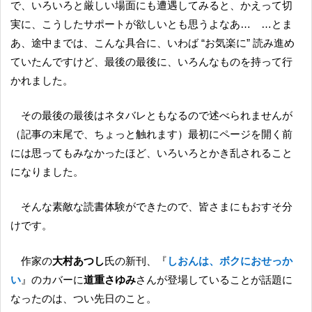
で、いろいろと厳しい場面にも遭遇してみると、かえって切
実に、こうしたサポートが欲しいとも思うよなあ… …とま
あ、途中までは、こんな具合に、いわば “お気楽に” 読み進め
ていたんですけど、最後の最後に、いろんなものを持って行
かれました。
その最後の最後はネタバレともなるので述べられませんが
（記事の末尾で、ちょっと触れます）最初にページを開く前
には思ってもみなかったほど、いろいろとかき乱されること
になりました。
そんな素敵な読書体験ができたので、皆さまにもおすそ分
けです。
作家の
大村あつし
氏の新刊、『
しおんは、ボクにおせっか
い
』のカバーに
道重さゆみ
さんが登場していることが話題に
なったのは、つい先日のこと。