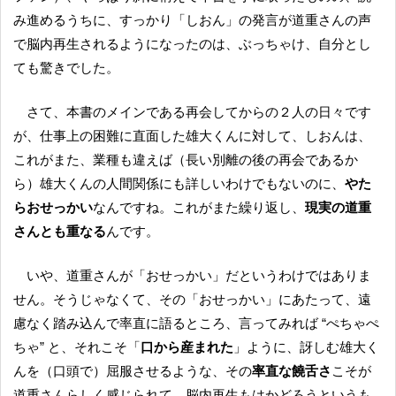
み進めるうちに、すっかり「しおん」の発言が道重さんの声
で脳内再生されるようになったのは、ぶっちゃけ、自分とし
ても驚きでした。
さて、本書のメインである再会してからの２人の日々です
が、仕事上の困難に直面した雄大くんに対して、しおんは、
これがまた、業種も違えば（長い別離の後の再会であるか
ら）雄大くんの人間関係にも詳しいわけでもないのに、
やた
らおせっかい
なんですね。これがまた繰り返し、
現実の道重
さんとも重なる
んです。
いや、道重さんが「おせっかい」だというわけではありま
せん。そうじゃなくて、その「おせっかい」にあたって、遠
慮なく踏み込んで率直に語るところ、言ってみれば “ぺちゃぺ
ちゃ” と、それこそ「
口から産まれた
」ように、訝しむ雄大く
んを（口頭で）屈服させるような、その
率直な饒舌さ
こそが
道重さんらしく感じられて、脳内再生もはかどろうというも