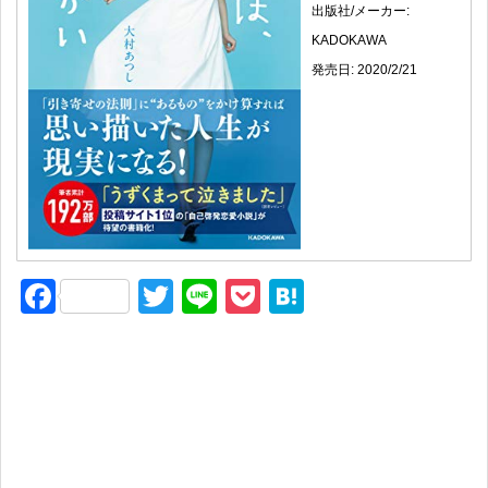
出版社/メーカー:
KADOKAWA
発売日: 2020/2/21
F
T
Li
P
H
a
wi
n
o
at
c
tt
e
ck
e
e
er
et
n
b
a
o