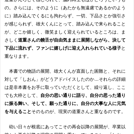
の。さらには、そのように（あたかも無遠慮であるかのよう
に）踏み込んでくるにも拘わらず、一切、下品さとか強引さ
が感じられず、雄大くんにとって、踏み込んで来られること
が、どこか嬉しく、微笑ましく迎えられているところは、ま
さしく
道重さんの饒舌が自由気ままに展開しながら、決して
下品に流れず、ファンに嬉しげに迎え入れられている様子
と
重なります。
本書での物語の展開、雄大くんが直面した困難と、それに
対して「しおん」がどうアドバイスしたのか…それらの詳細
は是非本書をお手に取っていただくとして、繰り返し、ここ
でも大枠として、
自分の思い通りに語り、自分の思った通り
に振る舞い、そして、願った通りに、自分の大事な人に元気
を与えること
そのものが、現実の道重さんと重なるのです。
幼い日々が根底にあってこその再会以降の展開が、卒業以