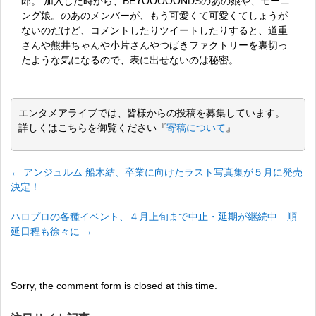
郎。 加入した時から、BEYOOOOONDSのあの娘や、モーニ
ング娘。のあのメンバーが、もう可愛くて可愛くてしょうが
ないのだけど、コメントしたりツイートしたりすると、道重
さんや熊井ちゃんや小片さんやつばきファクトリーを裏切っ
たような気になるので、表に出せないのは秘密。
エンタメアライブでは、皆様からの投稿を募集しています。
詳しくはこちらを御覧ください『
寄稿について
』
←
アンジュルム 船木結、卒業に向けたラスト写真集が５月に発売
決定！
ハロプロの各種イベント、４月上旬まで中止・延期が継続中 順
延日程も徐々に
→
Sorry, the comment form is closed at this time.