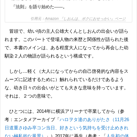
「法則」を語り始めた――。
Amazon 『しおんは、ボクにおせっかい』ページ
冒頭で、幼い頃の主人公雄大くんとしおんの出会いが語ら
れます。このパートで登場人物の来歴と関係性が語られた後
で、本書のメインは、ある程度大人になってから再会した幼
馴染２人の物語が語られるという構成です。
しかし…軽く（大人になってからの自己啓発的な内容をス
ムーズに記述するために）触れられているだけであるよう
な、幼き日々の出会いがとても大きな意味を持っています。
それは、２つの意味で。
ひとつには、2014年に横浜アリーナで卒業してから（参
考：エンタメアーカイブ「
ハロヲタ達のありがたさ（11月26
日道重さゆみ卒コン当日、好きという気持ちを受け止めきれ
ない極私的な風景）
」）2017年に再生（参考：「
人生初の体