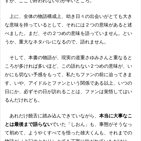
すが、ここで終われないのが辛いところ。
上に、全体の物語構成上、幼き日々の出会いがとても大き
な意味を持っているとして、それには２つの意味があると述
べました。まだ、その２つめの意味を語っていません。とい
うか、重大なネタバレになるので、語れません。
そして、本書の物語が、現実の道重さゆみさんと重なると
ころが多ければ多いほど、この語れない２つめの意味が、い
かにも切ない予感をもって、私たちファンの前に迫ってきま
す。いや、アイドルとファンという関係である以上、いつの
日にか、必ずその日が訪れることは、ファンは覚悟してはい
るんだけれども。
あれだけ饒舌に踏み込んできていながら、
本当に大事なこ
とは最後まで語らない
でいた「しおん」も、事態がそうなっ
て初めて、ようやくすべてを悟った雄大くんも、それまでの