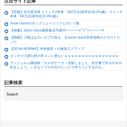
注目サイト記事
【悲報】任天堂決算 スイッチ2本体『382万台(前年比34.4%減)』スイッチ
本体『66万台(前年比31.8%減)』
Juice=Juiceのポップミュージックとかいう曲
【画像】Juice=Juice最新集合写真ｷﾀ━━━━(ﾟ∀ﾟ)━━━━!!
【朗報】小島はなのハロプロ加入、元Juice=Juice宮本佳林のスカウトだ
った
【OCHA NORMA】米村姫良々の無加工ドアップ
ズッキだけ譜久村の卒コンに来ないｗｗｗｗｗｗｗｗｗｗｗｗｗｗｗｗ
アンジュルム橋迫鈴「カルボナーラ！失敗しました。目分量で作るのをや
めましょう。いきなりプロの方のレシピで作ろうとするのも」
記事検索