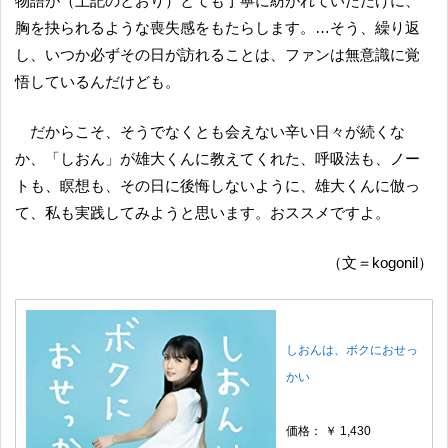
物語が（上記のとおり）とても丁寧に紡がれていただけに、
胸を抉られるような喪失感をもたらします。…そう、繰り返
し、いつか必ずその日が訪れることは、ファンは無意識に覚
悟しているんだけども。
だからこそ、そうでなくとも会えない辛い日々が続くな
か、「しおん」が雄大くんに教えてくれた、呼吸法も、ノー
トも、瞑想も、その日に後悔しないように、雄大くんに倣っ
て、私も実践してみようと思います。おススメですよ。
（文＝kogonil）
しおんは、ボクにおせっ
かい
価格： ￥ 1,430