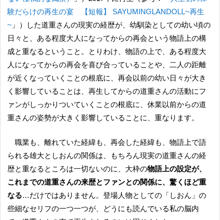
験だらけの再生の宴 【短報】 SAYUMINGLANDOLL~再生
~
」）した道重さんの現実の経歴が、幼馴染としての幼い頃の
日々と、ある程度大人になってからの再会という物語上の構
成と重なるということ。とりわけ、物語の上で、ある程度大
人になってからの再会を喜び合っていることや、二人の距離
が近くなっていくことの根底に、再会以前の幼い日々が大き
く影響していることは、再生してからの道重さんの活動にフ
ァンがしっかりついていくことの根底に、休業以前からの道
重さんの姿勢が大きく影響していることに、重なります。
職業も、離れていた経緯も、再会した経緯も、物語上で語
られる雄大としおんの関係は、もちろん現実の道重さんの経
歴と重なるところは一切ないのに、大枠の
物語上の設定が、
これまでの道重さんの来歴とファンとの関係に、驚くほど重
なる
…だけではありません。登場人物としての「しおん」の
些細なセリフの一つ一つが、どうにも読んでいる私の脳内