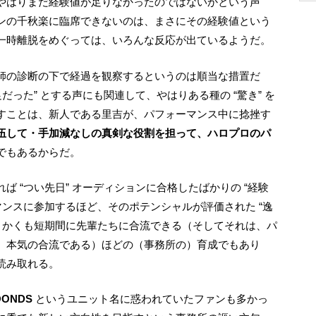
やはりまだ経験値が足りなかったのではないかという声
ンの千秋楽に臨席できないのは、まさにその経験値という
一時離脱をめぐっては、いろんな反応が出ているようだ。
だった” とする声にも関連して、やはりある種の “驚き” を
すことは、新人である里吉が、パフォーマンス中に捻挫す
伍して・手加減なしの真剣な役割を担って、ハロプロのパ
でもあるからだ。
マンスに参加するほど、そのポテンシャルが評価された “逸
し、かくも短期間に先輩たちに合流できる（そしてそれは、パ
、本気の合流である）ほどの（事務所の）育成でもあり
読み取れる。
OONDS
というユニット名に惑われていたファンも多かっ