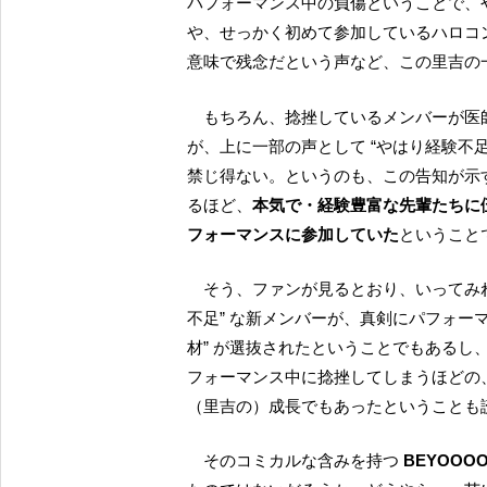
パフォーマンス中の負傷ということで、
や、せっかく初めて参加しているハロコ
意味で残念だという声など、この里吉の
もちろん、捻挫しているメンバーが医師の診断の下で経過を観察するというのは順当な措置だ
が、上に一部の声として “やはり経験不足
禁じ得ない。というのも、この告知が示
るほど、
本気で・経験豊富な先輩たちに
フォーマンスに参加していた
ということ
そう、ファンが見るとおり、いってみれば “つい先日” オーディションに合格したばかりの “経験
不足” な新メンバーが、真剣にパフォー
材” が選抜されたということでもある
フォーマンス中に捻挫してしまうほどの
（里吉の）成長でもあったということも
そのコミカルな含みを持つ
BEYOOO