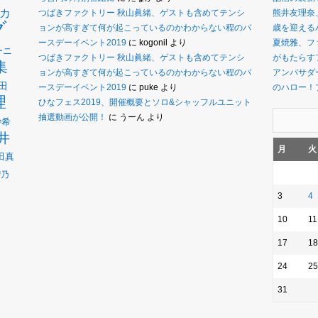
カ
つばきファクトリー 秋山眞緒、ゲストも含めてテンシ
熊井友理奈
グ
ョンが高すぎて何が起こっているのかわからない程のバ
歳を迎えるバ
ースデーイベント2019
に
kogonil
より
夏焼雅、フ
ーニ
つばきファクトリー 秋山眞緒、ゲストも含めてテンシ
がもたらす
集
ョンが高すぎて何が起こっているのかわからない程のバ
アンバサダー
田
ースデーイベント2019
に
puke
より
のハロー！
理
ひなフェス2019、開催概要とソロ&シャッフルユニット
抽選動画が公開！
に
うーん
より
沙希
井
月
火
田真
瑠乃
3
4
10
11
17
18
24
25
31