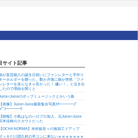
目サイト記事
娘が某芸能人の誕生日祝いにファンレターと手作り
キーホルダーを贈った。数か月後に娘が突然「ファ
ンレターを送らなきゃ良かった！ 嫌い！」と泣き出
したので理由を聞くと
Juice=Juiceのポップミュージックとかいう曲
【画像】Juice=Juice最新集合写真ｷﾀ━━━━(ﾟ
∀ﾟ)━━━━!!
【朗報】小島はなのハロプロ加入、元Juice=Juice
宮本佳林のスカウトだった
【OCHA NORMA】米村姫良々の無加工ドアップ
ズッキだけ譜久村の卒コンに来ないｗｗｗｗｗｗｗ