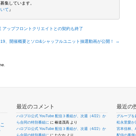
を募集しています。
ついて
』
Яを卒業 アップフロントクリエイトとの契約も終了
019、開催概要とソロ&シャッフルユニット抽選動画が公開！
→
me.
最近のコメント
最近の
ハロプロ公式 YouTube 配信３番組が、次週（4/22）か
グループを
ら合同の特別番組に
に
椿道茂高
より
松永里愛か
こ
ァ
ハロプロ公式 YouTube 配信３番組が、次週（4/22）か
宮本佳林、
ら合同の特別番組に
に
たなか
より
配信の裏側