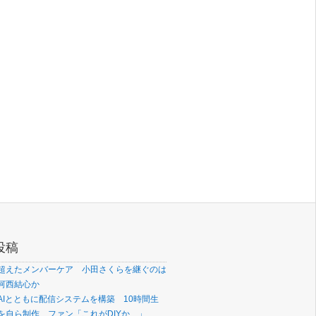
投稿
超えたメンバーケア 小田さくらを継ぐのは
河西結心か
AIとともに配信システムを構築 10時間生
を自ら制作 ファン「これがDIYか…」