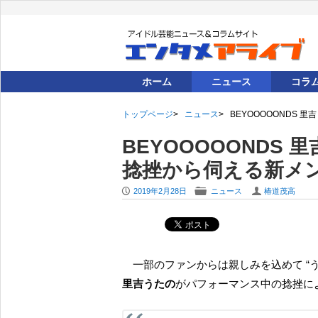
ホーム
ニュース
コラ
トップページ
ニュース
BEYOOOOONDS
BEYOOOOONDS
捻挫から伺える新メ
P
F
U
2019年2月28日
ニュース
椿道茂高
一部のファンからは親しみを込めて “う
里吉うたの
がパフォーマンス中の捻挫に