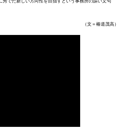
に秀でた新しい方向性を目指すという事務所の謳い文句
。
（文＝椿道茂高）