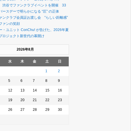
、渋谷でファンクラブイベントを開催 33
ースデーで明らかになる “圧” の正体
ァンクラブ会員証お渡し会 ”らしい距離感”
ファンの笑顔
・ユニット ConChu! が告げた、2026年夏
プロジェクト新世代の幕開け
2026年8月
水
木
金
土
日
1
2
5
6
7
8
9
12
13
14
15
16
19
20
21
22
23
26
27
28
29
30