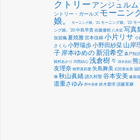
クトリー
アンジュルム
モーニン
ントリー・ガールズ
娘。
モーニング娘。'22
モ
モーニング娘。'21
写真
中島早貴
佐藤優樹
ング娘。'20
八木栞
小片リサ
夏焼雅
宮本佳林
加賀楓
小
山岸
小野瑞歩
小野田紗栞
さくら
新沼希空
子
岸本ゆめの
森戸知
浅倉樹々
熊
植村あかり
河西結心
清水佐紀
友理奈
矢島舞美
福
牧野真莉愛
石田亜佑美
谷本安美
秋山眞緒
譜久村聖
琳
豫風
道重さゆみ
須藤茉麻
鈴木愛理
野中美希