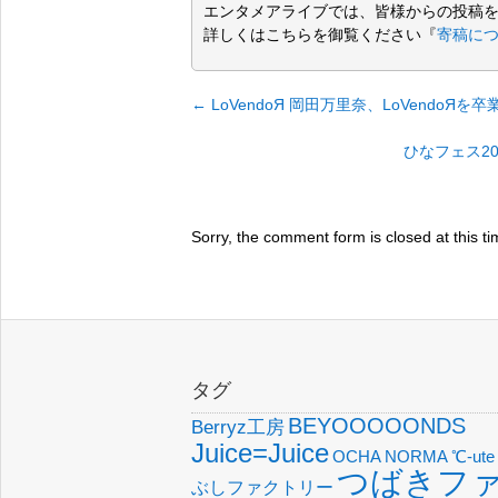
エンタメアライブでは、皆様からの投稿
詳しくはこちらを御覧ください『
寄稿に
←
LoVendoЯ 岡田万里奈、LoVendo
ひなフェス2
Sorry, the comment form is closed at this ti
タグ
BEYOOOOONDS
Berryz工房
Juice=Juice
OCHA NORMA
℃-ute
つばきフ
ぶしファクトリー