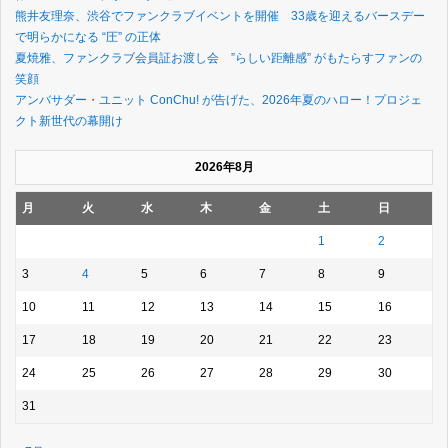
熊井友理奈、渋谷でファンクラブイベントを開催 33歳を迎えるバースデー
で明らかになる “圧” の正体
夏焼雅、ファンクラブ会員証お渡し会 ”らしい距離感” がもたらすファンの
笑顔
アンバサダー・ユニット ConChu! が告げた、2026年夏のハロー！プロジェ
クト新世代の幕開け
2026年8月
月
火
水
木
金
土
日
1
2
3
4
5
6
7
8
9
10
11
12
13
14
15
16
17
18
19
20
21
22
23
24
25
26
27
28
29
30
31