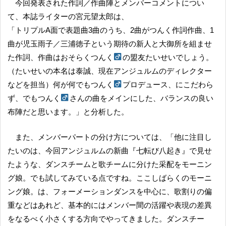
今回発表された作詞／作曲陣とメンバーコメントについ
て、本誌ライターの宮元望太郎は、
「トリプルA面で表題曲3曲のうち、2曲がつんく作詞作曲、1
曲が児玉雨子／三浦徳子という期待の新人と大御所を組ませ
た作詞、作曲はおそらくつんく
の盟友たいせいでしょう。
（たいせいの本名は泰誠、現在アンジュルムのディレクター
などを担当）何が何でもつんく
プロデュース、にこだわら
ず、でもつんく
さんの曲をメインにした、バランスの良い
布陣だと思います。」と分析した。
また、メンバーパートの分け方については、「他に注目し
たいのは、今回アンジュルムの新曲『七転び八起き』で見せ
たような、ダンスチームと歌チームに分けた采配をモーニン
グ娘。でも試してみている点ですね。ここしばらくのモーニ
ング娘。は、フォーメーションダンスを中心に、歌割りの偏
重などはあれど、基本的にはメンバー間の活躍や表現の差異
をなるべく小さくする方向でやってきました。ダンスチー