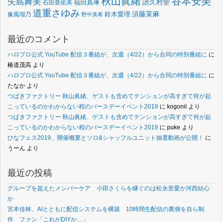
谷本安美
秋山眞緒
矢島舞美
譜久村聖
福田真琳
石田亜佑美
道重さゆみ
須藤茉麻
鈴木愛理
豫風瑠乃
野中美希
最近のコメント
ハロプロ公式 YouTube 配信３番組が、次週（4/22）から合同の特別番組に
に
椿道茂高
より
ハロプロ公式 YouTube 配信３番組が、次週（4/22）から合同の特別番組に
に
たなか
より
つばきファクトリー 秋山眞緒、ゲストも含めてテンションが高すぎて何が起
こっているのかわからない程のバースデーイベント2019
に
kogonil
より
つばきファクトリー 秋山眞緒、ゲストも含めてテンションが高すぎて何が起
こっているのかわからない程のバースデーイベント2019
に
puke
より
ひなフェス2019、開催概要とソロ&シャッフルユニット抽選動画が公開！
に
うーん
より
最近の投稿
グループを超えたメンバーケア 小田さくらを継ぐのは松永里愛か河西結心
か
宮本佳林、AIとともに配信システムを構築 10時間生配信の裏側を自ら制
作 ファン「これがDIYか…」