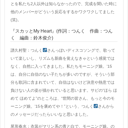
とを私たち2人以外は知らなかったので、完成を聞いた時に
他のメンバーがどういう反応をするかワクワクしてました
(笑)。
『スカッとMy Heart』(作詞：つんく 作曲：つん
く 編曲：鈴木俊介)
譜久村聖：つんく
さんっぽいディスコソングで、歌って
いて楽しいし、リズムも新曲を覚えなきゃという感覚では
なく、自然に入ってきました。私たちモーニング娘。’15
は、自分に自信のない子たちが多いのですが、そういう部
分も歌詞に含まれていて、自信はないけど決意や熱意では
負けない人の姿が描かれていると思います。サビの“ほら ほ
めて ほめてよ”のところは、“世間の皆さん、もっと今のモ
ーニング娘。’15を褒めてや！”という、つんく
さんから
のメッセージだったらいいなと思いました。
尾形春水：衣装がマリン系の青と白で、モーニング娘。の