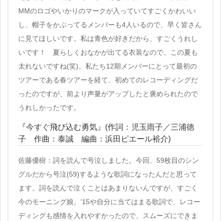
MMのロゴやいかりのマークが入っていてすごくかわいい
し、帽子をかぶってるメンバーも4人いるので、早く皆さん
に見てほしいです。私は青色が好きだから、すごくうれし
いです！ 夏らしくおなかが出てる衣装なので、この夏も
太れないですね(笑)。私たち12期メンバーにとって最初の
ツアーである春ツアーを経て、初めてのレコーディングだ
ったのですが、前より声量がアップしたと褒められたので
うれしかったです。
『今すぐ飛び込む勇気』(作詞：児玉雨子／三浦徳
子 作曲：泰誠 編曲：浜田ピエール裕介)
佐藤優樹：詞を読んで号泣しました。今回、59枚目のシン
グルだから号泣(59)するような歌詞になったんだと思って
ます。詞を読んで泣くことはあまりないんですが、すごく
今のモーニング娘。’15や自分に当てはまる歌詞で、レコー
ディングも感情を入れやすかったので、スムーズにできま