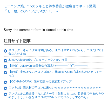
モーニング娘。’15ズッキこと鈴木香音が激痩せでネット激震
「モー娘。のアイツがいない！」
→
Sorry, the comment form is closed at this time.
注目サイト記事
スロッターさん「優遇冷遇はある。理由はスマスロだから、これだけで十
分なんだよね」
Juice=Juiceのポップミュージックとかいう曲
【画像】Juice=Juice最新集合写真ｷﾀ━━━━(ﾟ∀ﾟ)━━━━!!
【朗報】小島はなのハロプロ加入、元Juice=Juice宮本佳林のスカウトだ
った
【OCHA NORMA】米村姫良々の無加工ドアップ
ズッキだけ譜久村の卒コンに来ないｗｗｗｗｗｗｗｗｗｗｗｗｗｗｗｗ
アンジュルム橋迫鈴「カルボナーラ！失敗しました。目分量で作るのをや
めましょう。いきなりプロの方のレシピで作ろうとするのも」