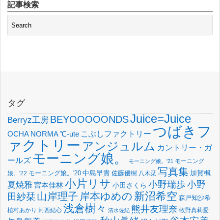
記事検索
タグ
Juice=Juice
BEYOOOOONDS
Berryz工房
つばきフ
OCHA NORMA
℃-ute
こぶしファクトリー
ァクトリー
アンジュルム
カントリー・ガ
モーニング娘。
ールズ
モーニング
モーニング娘。'21
写真集
中島早貴
加賀楓
佐藤優樹
娘。'22
モーニング娘。'20
八木栞
小片リサ
小野瑞歩
小野
夏焼雅
宮本佳林
小田さくら
新沼希空
山岸理子
岸本ゆめの
田紗栞
森戸知沙希
浅倉樹々
熊井友理奈
植村あかり
河西結心
牧野真莉愛
清水佐紀