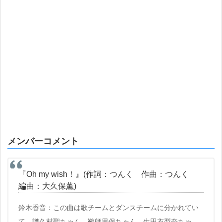
メンバーコメント
『Oh my wish！』(作詞：つんく 作曲：つんく
編曲：大久保薫)
鈴木香音：この曲は歌チームとダンスチームに分かれてい
て、譜久村聖ちゃん、鞘師里保ちゃん、生田衣梨奈ちゃ