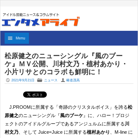
Menu
松原健之のニューシングル『風のブー
ケ』ＭＶ公開、川村文乃・植村あかり・
小片リサとのコラボも鮮明に！
P
F
U
2021年9月21日
ニュース
椿道茂高
J.PROOMに所属する「奇跡のクリスタルボイス」を誇る
松
原健之
のニューシングル『
風のブーケ
』に、ハロー！プロジ
ェクトのアイドルグループであるアンジュルムに所属する
川
村文乃
、そして Juice=Juice に所属する
植村あかり
、M-line に