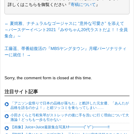
詳しくはこちらを御覧ください『
寄稿について
』
←
夏焼雅、ナチュラルなゴージャスに “意外な可愛さ” を添えて
～バースデーイベント2021『みやちゃん20代ラストだよ！！全員
集合』～
工藤遥、帯番組復活の『MBSヤングタウン』月曜パーソナリティ
ーに就任！
→
Sorry, the comment form is closed at this time.
注目サイト記事
「アニソン盆祭りで日本の品格が落ちた」と酷評した元女優、「あんたが
品格を語るのかよ！」と総ツッコミを食らってしまい……
小田さくらと弓桁朱琴がストレッチの後に手を洗いに行く理由について大
激論！どっちも一歩も引かない
【画像】Juice=Juice最新集合写真ｷﾀ━━━━(ﾟ∀ﾟ)━━━━!!