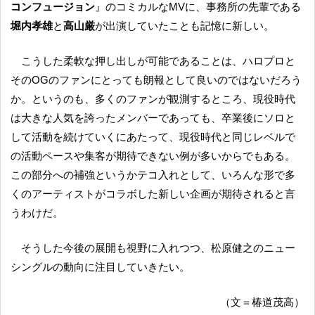
コンフュージョン
』のコミカルなMVに、事務所の先輩である
堀内孝雄
と
高山厳
が出演していたことも記憶に新しい。
こうした柔軟な押し出しが可能であることは、ハロプロと
そのOGのファンにとっても朗報として良いのではないだろう
か。というのも、多くのファンが観測するところ、現役時代
は大きな人気を誇ったメンバーであっても、卒業後にソロと
して活動を続けていくにあたって、現役時代と同じレベルで
の活動ペースや集客が期待できない例が多いからでもある。
この部分への補強というかテコ入れとして、いろんな形で多
くのアーティストがコラボした新しい企画が期待されると言
うわけだ。
そうした今後の展開も視野に入れつつ、松原健之のニュー
シングルの動向に注目していきたい。
（文＝椿道茂高）