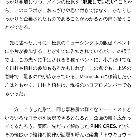
っかり参加しつつ、メインの松原を “
邪魔していない
” ことか
ら、このコラボが、おふざけや思い付きではなく、かなりし
っかりと企画されたものであることがわかるとの声も拾うこ
とができる。
先に述べたように、松原のニューシングルの販促イベント
に小片が参加することがすでに告知されているが、この様子
では、この先々に予定される各種イベントに、小片だけでな
く川村や植村の参加もあるかもしれず、この点でも、上述の
意味で、驚きの声が広がっている。M-line club に移籍した小
片はともかく、川村と植村は、現役のハロプロメンバーであ
るからだ。
一方、こうした形で、同じ事務所の様々なアーティストと
いろいろなコラボを実現できるとなると、企画の幅も広がっ
てくるだろう。実際、先だって解散した
PINK CRES.
だが、
その軽妙かつ複雑な旋律が話題を呼んだ楽曲『
トウキョウ・