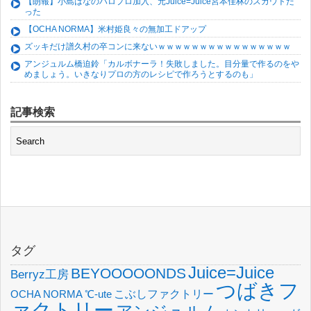
【朗報】小島はなのハロプロ加入、元Juice=Juice宮本佳林のスカウトだ
った
【OCHA NORMA】米村姫良々の無加工ドアップ
ズッキだけ譜久村の卒コンに来ないｗｗｗｗｗｗｗｗｗｗｗｗｗｗｗｗ
アンジュルム橋迫鈴「カルボナーラ！失敗しました。目分量で作るのをや
めましょう。いきなりプロの方のレシピで作ろうとするのも」
記事検索
タグ
Juice=Juice
BEYOOOOONDS
Berryz工房
つばきフ
OCHA NORMA
℃-ute
こぶしファクトリー
ァクトリー