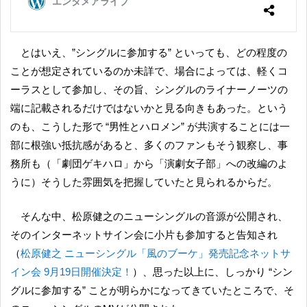
とはいえ、”シングルに参加する” といっても、どの程度の
ことが想定されているのか未詳で、場合によっては、軽くコ
ーラスとして参加し、その旨、シングルのライナーノーツの
端に記載されるだけではないかと見る向きもあった。という
のも、こうした形で “男性とハロメン” が共演することには一
部に根強い抵抗感があると、多くのファンもそう観察し、事
務所も（「劇団ゲキハロ」から「演劇女子部」への改編のよ
うに）そうした雰囲気を把握していたと見られるからだ。
そんな中、松原健之のニューシングルの音源が公開され、
そのインターネットサイン会に小片も参加すると告知され
（
松原健之 ニューシングル「風のブーケ」発売記念ネットサ
イン会 9月19日開催決定！
）、思った以上に、しっかり “シン
グルに参加する” ことが明らかになってきていたところで、そ