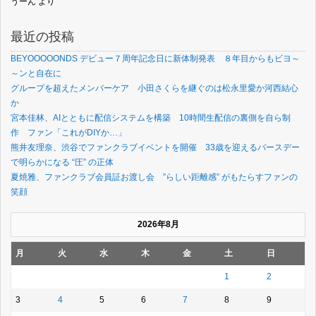
うーん
より
最近の投稿
BEYOOOOONDS デビュー７周年記念日に新体制発表 ８年目からもビヨ～
～ンと自在に
グループを超えたメンバーケア 小田さくらを継ぐのは松永里愛か河西結心
か
宮本佳林、AIとともに配信システムを構築 10時間生配信の裏側を自ら制
作 ファン「これがDIYか…」
熊井友理奈、渋谷でファンクラブイベントを開催 33歳を迎えるバースデー
で明らかになる “圧” の正体
夏焼雅、ファンクラブ会員証お渡し会 ”らしい距離感” がもたらすファンの
笑顔
2026年8月
月
火
水
木
金
土
日
1
2
3
4
5
6
7
8
9