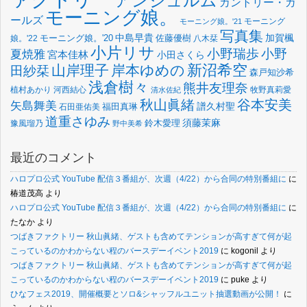
アンジュルム
カントリー・ガ
モーニング娘。
ールズ
モーニング
モーニング娘。'21
写真集
中島早貴
加賀楓
佐藤優樹
娘。'22
モーニング娘。'20
八木栞
小片リサ
小野瑞歩
小野
夏焼雅
宮本佳林
小田さくら
新沼希空
山岸理子
岸本ゆめの
田紗栞
森戸知沙希
浅倉樹々
熊井友理奈
植村あかり
河西結心
牧野真莉愛
清水佐紀
谷本安美
秋山眞緒
矢島舞美
譜久村聖
福田真琳
石田亜佑美
道重さゆみ
須藤茉麻
鈴木愛理
豫風瑠乃
野中美希
最近のコメント
ハロプロ公式 YouTube 配信３番組が、次週（4/22）から合同の特別番組に
に
椿道茂高
より
ハロプロ公式 YouTube 配信３番組が、次週（4/22）から合同の特別番組に
に
たなか
より
つばきファクトリー 秋山眞緒、ゲストも含めてテンションが高すぎて何が起
こっているのかわからない程のバースデーイベント2019
に
kogonil
より
つばきファクトリー 秋山眞緒、ゲストも含めてテンションが高すぎて何が起
こっているのかわからない程のバースデーイベント2019
に
puke
より
ひなフェス2019、開催概要とソロ&シャッフルユニット抽選動画が公開！
に