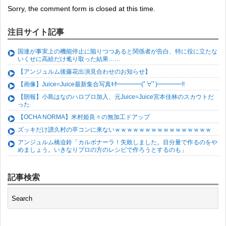
Sorry, the comment form is closed at this time.
注目サイト記事
国連が事実上の機能停止に陥りつつあると関係者が告白、特に役に立たな
いくせに高給だけ毟り取った結果……
【アンジュルム後藤花出演見合わせのお知らせ】
【画像】Juice=Juice最新集合写真ｷﾀ━━━━(ﾟ∀ﾟ)━━━━!!
【朗報】小島はなのハロプロ加入、元Juice=Juice宮本佳林のスカウトだ
った
【OCHA NORMA】米村姫良々の無加工ドアップ
ズッキだけ譜久村の卒コンに来ないｗｗｗｗｗｗｗｗｗｗｗｗｗｗｗｗ
アンジュルム橋迫鈴「カルボナーラ！失敗しました。目分量で作るのをや
めましょう。いきなりプロの方のレシピで作ろうとするのも」
記事検索