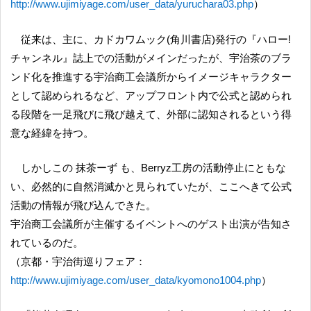
http://www.ujimiyage.com/user_data/yuruchara03.php
）
従来は、主に、カドカワムック(角川書店)発行の『ハロー!
チャンネル』誌上での活動がメインだったが、宇治茶のブラ
ンド化を推進する宇治商工会議所からイメージキャラクター
として認められるなど、アップフロント内で公式と認められ
る段階を一足飛びに飛び越えて、外部に認知されるという得
意な経緯を持つ。
しかしこの 抹茶ーず も、Berryz工房の活動停止にともな
い、必然的に自然消滅かと見られていたが、ここへきて公式
活動の情報が飛び込んできた。
宇治商工会議所が主催するイベントへのゲスト出演が告知さ
れているのだ。
（京都・宇治街巡りフェア：
http://www.ujimiyage.com/user_data/kyomono1004.php
）