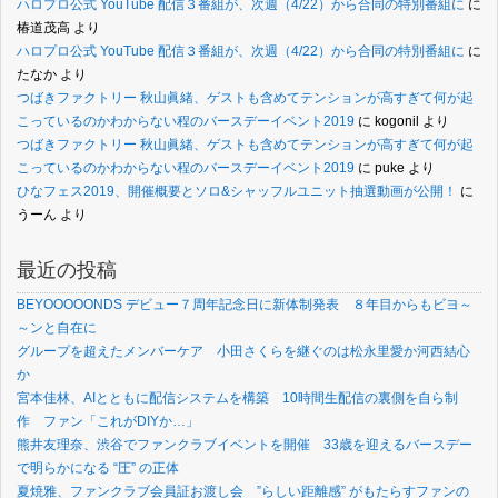
ハロプロ公式 YouTube 配信３番組が、次週（4/22）から合同の特別番組に
に
椿道茂高
より
ハロプロ公式 YouTube 配信３番組が、次週（4/22）から合同の特別番組に
に
たなか
より
つばきファクトリー 秋山眞緒、ゲストも含めてテンションが高すぎて何が起
こっているのかわからない程のバースデーイベント2019
に
kogonil
より
つばきファクトリー 秋山眞緒、ゲストも含めてテンションが高すぎて何が起
こっているのかわからない程のバースデーイベント2019
に
puke
より
ひなフェス2019、開催概要とソロ&シャッフルユニット抽選動画が公開！
に
うーん
より
最近の投稿
BEYOOOOONDS デビュー７周年記念日に新体制発表 ８年目からもビヨ～
～ンと自在に
グループを超えたメンバーケア 小田さくらを継ぐのは松永里愛か河西結心
か
宮本佳林、AIとともに配信システムを構築 10時間生配信の裏側を自ら制
作 ファン「これがDIYか…」
熊井友理奈、渋谷でファンクラブイベントを開催 33歳を迎えるバースデー
で明らかになる “圧” の正体
夏焼雅、ファンクラブ会員証お渡し会 ”らしい距離感” がもたらすファンの