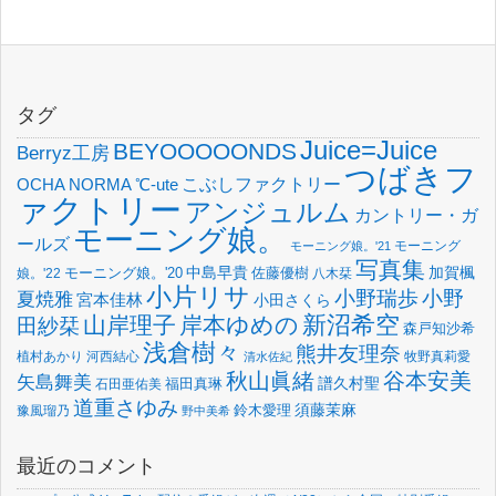
タグ
Juice=Juice
BEYOOOOONDS
Berryz工房
つばきフ
OCHA NORMA
℃-ute
こぶしファクトリー
ァクトリー
アンジュルム
カントリー・ガ
モーニング娘。
ールズ
モーニング
モーニング娘。'21
写真集
中島早貴
加賀楓
佐藤優樹
娘。'22
モーニング娘。'20
八木栞
小片リサ
小野瑞歩
小野
夏焼雅
宮本佳林
小田さくら
新沼希空
山岸理子
岸本ゆめの
田紗栞
森戸知沙希
浅倉樹々
熊井友理奈
植村あかり
河西結心
牧野真莉愛
清水佐紀
谷本安美
秋山眞緒
矢島舞美
譜久村聖
福田真琳
石田亜佑美
道重さゆみ
須藤茉麻
鈴木愛理
豫風瑠乃
野中美希
最近のコメント