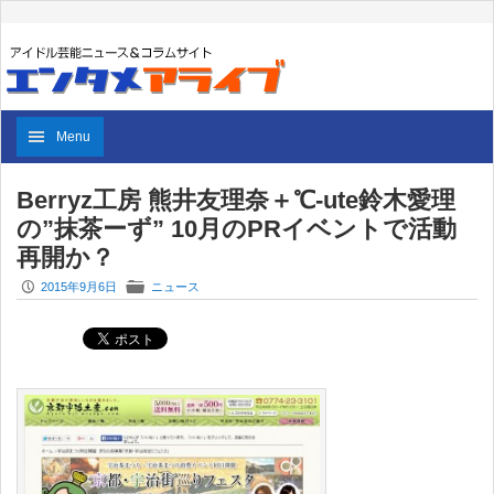
Menu
Berryz工房 熊井友理奈＋℃-ute鈴木愛理
の”抹茶ーず” 10月のPRイベントで活動
再開か？
P
F
2015年9月6日
ニュース