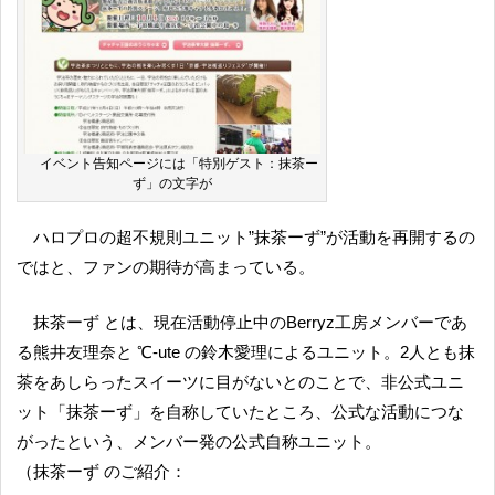
イベント告知ページには「特別ゲスト：抹茶ー
ず」の文字が
ハロプロの超不規則ユニット”抹茶ーず”が活動を再開するの
ではと、ファンの期待が高まっている。
抹茶ーず とは、現在活動停止中のBerryz工房メンバーであ
る熊井友理奈と ℃-ute の鈴木愛理によるユニット。2人とも抹
茶をあしらったスイーツに目がないとのことで、非公式ユニ
ット「抹茶ーず」を自称していたところ、公式な活動につな
がったという、メンバー発の公式自称ユニット。
（抹茶ーず のご紹介：