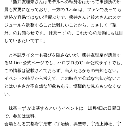
「熊井友理奈さんはモデルへの転身をはかって事務所の所
属も変更になっており、一方の ℃-ute は、ファンであっても
追跡が容易ではない活躍ぶりで、熊井さんと鈴木さんのスケ
ジュールを調整することは難しいことから、まさしく『望
外』のお知らせです。 抹茶ーず の、これからの活動にも注目
していきたいです！」
と本誌ライターも喜びを隠さないが、熊井友理奈が所属す
るM-Line 公式ページでも、ハロプロの℃-ute公式サイトでも、
この情報は記載されておらず、当人たちからの告知もない。
イベントの時期から考えて、この時点で公式な告知がないこ
とはいささか不自然な印象もあり、懐疑的な見方も少なくな
い。
抹茶ーず が出演するというイベントは、10月4日の日曜日
で、参加は無料。
会場となる京都府宇治市（宇治橋、興聖寺、宇治上神社、宇