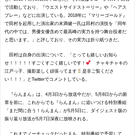
で活動しており、『ウエストサイドストーリー』や『ヘアス
プレー』などに出演している。2018年に『マリーゴールド』
で田村を起用した演出家の末満健一氏は田村の演技を「同年
代の中では、男優女優含めて最高峰の実力を持つ舞台役者だ
と思います。」と評しており、その実力は折り紙つきだ。
田村は自身の出演について、「とっても嬉しいお知ら
せ！！！！！すごくすごく嬉しいです！
チャキチャキの
江戸っ子、撮影楽しく頑張ってます
是非ご覧くださ
い！！！」とTwitterでコメントしている。
『らんまん』は、4月3日から放送中だが、5月8日からの新
章を前に、これからでも『らんまん』に追いつける特別番組
「まだ間に合う！らんまん」が5月5日に、ダイジェスト版の
振り返り放送が5月7日深夜に放映される。
これまでノーチェックだった人も、特別番組で予習して、