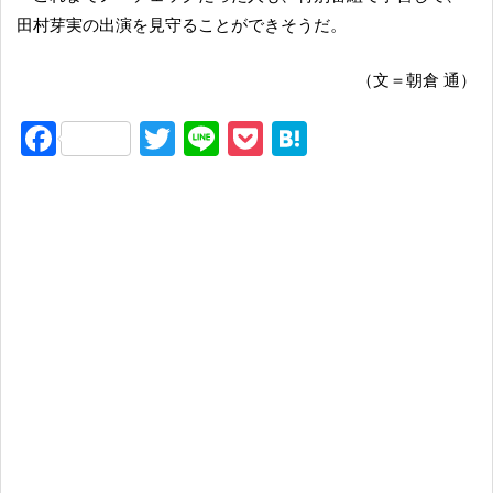
田村芽実の出演を見守ることができそうだ。
（文＝朝倉 通）
F
T
Li
P
H
a
wi
n
o
at
c
tt
e
ck
e
e
er
et
n
b
a
o
o
k