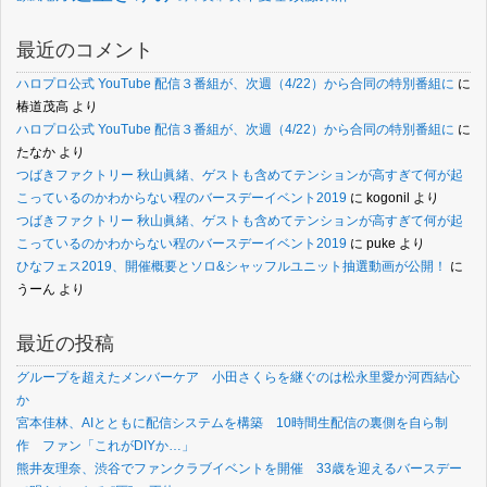
最近のコメント
ハロプロ公式 YouTube 配信３番組が、次週（4/22）から合同の特別番組に
に
椿道茂高
より
ハロプロ公式 YouTube 配信３番組が、次週（4/22）から合同の特別番組に
に
たなか
より
つばきファクトリー 秋山眞緒、ゲストも含めてテンションが高すぎて何が起
こっているのかわからない程のバースデーイベント2019
に
kogonil
より
つばきファクトリー 秋山眞緒、ゲストも含めてテンションが高すぎて何が起
こっているのかわからない程のバースデーイベント2019
に
puke
より
ひなフェス2019、開催概要とソロ&シャッフルユニット抽選動画が公開！
に
うーん
より
最近の投稿
グループを超えたメンバーケア 小田さくらを継ぐのは松永里愛か河西結心
か
宮本佳林、AIとともに配信システムを構築 10時間生配信の裏側を自ら制
作 ファン「これがDIYか…」
熊井友理奈、渋谷でファンクラブイベントを開催 33歳を迎えるバースデー