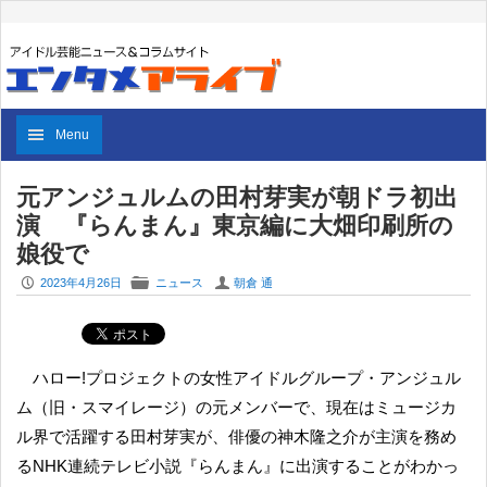
Menu
元アンジュルムの田村芽実が朝ドラ初出
演 『らんまん』東京編に大畑印刷所の
娘役で
P
F
U
2023年4月26日
ニュース
朝倉 通
ハロー!プロジェクトの女性アイドルグループ・アンジュル
ム（旧・スマイレージ）の元メンバーで、現在はミュージカ
ル界で活躍する田村芽実が、俳優の神木隆之介が主演を務め
るNHK連続テレビ小説『らんまん』に出演することがわかっ