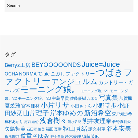
タグ
Juice=Juice
BEYOOOOONDS
Berryz工房
つばきフ
OCHA NORMA
℃-ute
こぶしファクトリー
ァクトリー
アンジュルム
カントリー・ガ
モーニング娘。
ールズ
モーニング
モーニング娘。'21
写真集
中島早貴
加賀楓
佐藤優樹
娘。'22
モーニング娘。'20
八木栞
小片リサ
小野瑞歩
小野
夏焼雅
宮本佳林
小田さくら
新沼希空
山岸理子
岸本ゆめの
田紗栞
森戸知沙希
浅倉樹々
熊井友理奈
植村あかり
河西結心
牧野真莉愛
清水佐紀
谷本安美
秋山眞緒
矢島舞美
譜久村聖
福田真琳
石田亜佑美
道重さゆみ
須藤茉麻
鈴木愛理
豫風瑠乃
野中美希