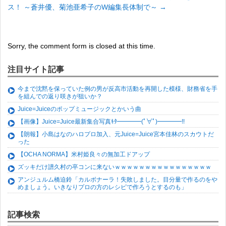
ス！ ～蒼井優、菊池亜希子のW編集長体制で～
→
Sorry, the comment form is closed at this time.
注目サイト記事
今まで沈黙を保っていた例の男が反高市活動を再開した模様、財務省を手
を組んでの返り咲きが狙いか？
Juice=Juiceのポップミュージックとかいう曲
【画像】Juice=Juice最新集合写真ｷﾀ━━━━(ﾟ∀ﾟ)━━━━!!
【朗報】小島はなのハロプロ加入、元Juice=Juice宮本佳林のスカウトだ
った
【OCHA NORMA】米村姫良々の無加工ドアップ
ズッキだけ譜久村の卒コンに来ないｗｗｗｗｗｗｗｗｗｗｗｗｗｗｗｗ
アンジュルム橋迫鈴「カルボナーラ！失敗しました。目分量で作るのをや
めましょう。いきなりプロの方のレシピで作ろうとするのも」
記事検索