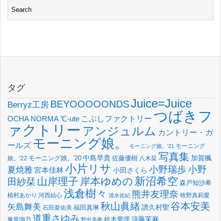
タグ
Juice=Juice
BEYOOOOONDS
Berryz工房
つばきフ
OCHA NORMA
℃-ute
こぶしファクトリー
ァクトリー
アンジュルム
カントリー・ガ
モーニング娘。
ールズ
モーニング
モーニング娘。'21
写真集
中島早貴
加賀楓
佐藤優樹
娘。'22
モーニング娘。'20
八木栞
小片リサ
小野瑞歩
小野
夏焼雅
宮本佳林
小田さくら
新沼希空
山岸理子
岸本ゆめの
田紗栞
森戸知沙希
浅倉樹々
熊井友理奈
植村あかり
河西結心
牧野真莉愛
清水佐紀
谷本安美
秋山眞緒
矢島舞美
譜久村聖
福田真琳
石田亜佑美
道重さゆみ
須藤茉麻
鈴木愛理
豫風瑠乃
野中美希