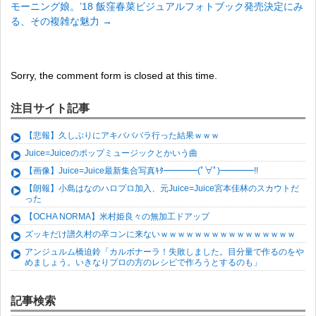
モーニング娘。’18 飯窪春菜ビジュアルフォトブック発売決定にみ
る、その複雑な魅力
→
Sorry, the comment form is closed at this time.
注目サイト記事
【悲報】久しぶりにアキバババラ行った結果ｗｗｗ
Juice=Juiceのポップミュージックとかいう曲
【画像】Juice=Juice最新集合写真ｷﾀ━━━━(ﾟ∀ﾟ)━━━━!!
【朗報】小島はなのハロプロ加入、元Juice=Juice宮本佳林のスカウトだ
った
【OCHA NORMA】米村姫良々の無加工ドアップ
ズッキだけ譜久村の卒コンに来ないｗｗｗｗｗｗｗｗｗｗｗｗｗｗｗｗ
アンジュルム橋迫鈴「カルボナーラ！失敗しました。目分量で作るのをや
めましょう。いきなりプロの方のレシピで作ろうとするのも」
記事検索