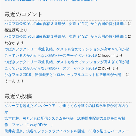
最近のコメント
ハロプロ公式 YouTube 配信３番組が、次週（4/22）から合同の特別番組に
に
椿道茂高
より
ハロプロ公式 YouTube 配信３番組が、次週（4/22）から合同の特別番組に
に
たなか
より
つばきファクトリー 秋山眞緒、ゲストも含めてテンションが高すぎて何が起
こっているのかわからない程のバースデーイベント2019
に
kogonil
より
つばきファクトリー 秋山眞緒、ゲストも含めてテンションが高すぎて何が起
こっているのかわからない程のバースデーイベント2019
に
puke
より
ひなフェス2019、開催概要とソロ&シャッフルユニット抽選動画が公開！
に
うーん
より
最近の投稿
グループを超えたメンバーケア 小田さくらを継ぐのは松永里愛か河西結心
か
宮本佳林、AIとともに配信システムを構築 10時間生配信の裏側を自ら制
作 ファン「これがDIYか…」
熊井友理奈、渋谷でファンクラブイベントを開催 33歳を迎えるバースデー