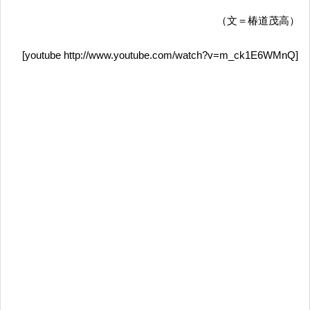
（文＝椿道茂高）
[youtube http://www.youtube.com/watch?v=m_ck1E6WMnQ]