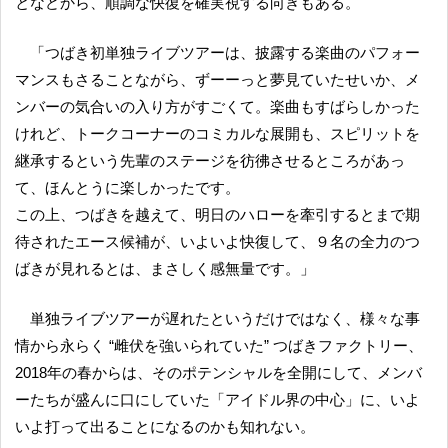
となどから、順調な快復を確実視する向きもある。
「つばき初単独ライブツアーは、披露する楽曲のパフォー
マンスもさることながら、ずーーっと夢見ていたせいか、メ
ンバーの気合いの入り方がすごくて。楽曲もすばらしかった
けれど、トークコーナーのコミカルな展開も、スピリットを
継承するという先輩のステージを彷彿させるところがあっ
て、ほんとうに楽しかったです。
この上、つばきを越えて、明日のハローを牽引するとまで期
待されたエース候補が、いよいよ快復して、９名の全力のつ
ばきが見れるとは、まさしく感無量です。」
単独ライブツアーが遅れたというだけではなく、様々な事
情から永らく “雌伏を強いられていた” つばきファクトリー、
2018年の春からは、そのポテンシャルを全開にして、メンバ
ーたちが盛んに口にしていた「アイドル界の中心」に、いよ
いよ打って出ることになるのかも知れない。