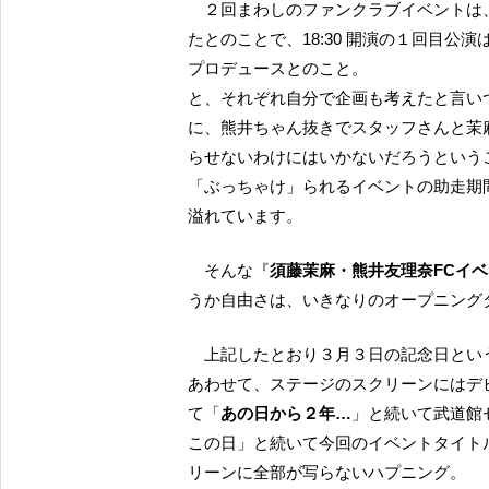
２回まわしのファンクラブイベントは、茉麻と熊井ちゃんがそれぞれ企画やセトリも自分で考え
たとのことで、18:30 開演の１回目公演
プロデュースとのこと。
と、それぞれ自分で企画も考えたと言い
に、熊井ちゃん抜きでスタッフさんと茉
らせないわけにはいかないだろうという
「ぶっちゃけ」られるイベントの助走期間中
溢れています。
そんな『
須藤茉麻・熊井友理奈FCイベ
うか自由さは、いきなりのオープニング
上記したとおり３月３日の記念日とい
あわせて、ステージのスクリーンにはデ
て「
あの日から２年…
」と続いて武道館
この日」と続いて今回のイベントタイト
リーンに全部が写らないハプニング。