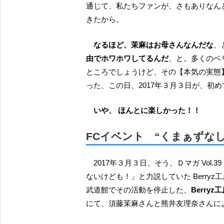
通じて、私たちファンが、さもありなん
きたから。
なるほど、茉麻はお母さんなんだな
、
由でホワホワしてるんだ
、と。多くのベ
ところでしょうけど、その【本気の実態
った、この日、2017年３月３日が、初
いや、 ほんとに楽しかった！！
FCイベント “くまぁずな
2017年３月３日、そう、Ｄマガ Vol.39 で、キャプテン清水佐紀さんが「世間じゃ雛祭りかもしれ
ないけども！」と力説していた Berry
武道館でその活動を停止した、
Berr
にて、須藤茉麻さんと熊井友理奈さんに