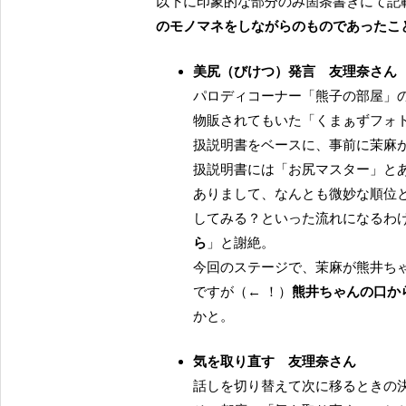
以下に印象的な部分のみ箇条書きにて記
のモノマネをしながらのものであったこ
美尻（びけつ）発言 友理奈さん
パロディコーナー「熊子の部屋」
物販されてもいた「くまぁずフォ
扱説明書をベースに、事前に茉麻
扱説明書には「お尻マスター」と
ありまして、なんとも微妙な順位
してみる？といった流れになるわ
ら
」と謝絶。
今回のステージで、茉麻が熊井ち
ですが（← ！）
熊井ちゃんの口か
かと。
気を取り直す 友理奈さん
話しを切り替えて次に移るときの