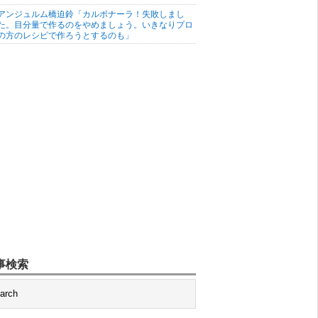
アンジュルム橋迫鈴「カルボナーラ！失敗しまし
た。目分量で作るのをやめましょう。いきなりプロ
の方のレシピで作ろうとするのも」
事検索