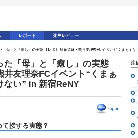
ム
レポート
楽曲レビュー
「母」と「癒し」の実態 【レポ】 須藤茉麻・熊井友理奈FCイベント“くまぁずなしでは
った「母」と「癒し」の実態
注
熊井友理奈FCイベント“くまぁ
い” in 新宿ReNY
kogonil
めて接する実態？