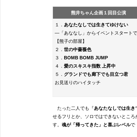
熊井ちゃん企画１回目公演
１．
あなたなしでは生きてゆけない
—「あななし」からイベントスタート
【熊子の部屋】
２．
世の中薔薇色
３．
BOMB BOMB JUMP
４．
愛のスキスキ指数 上昇中
５．
グランドでも廊下でも目立つ君
お見送りのハイタッチ
たった二人でも『
あなたなしでは生き
せるフリとか、ソロではできないところ
す。
魂が「帰ってきた」と喜ぶレベル
で