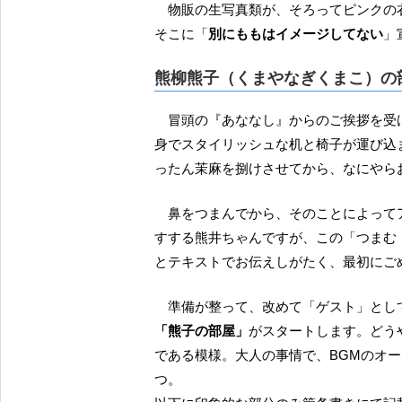
物販の生写真類が、そろってピンクの衣装に二つ結びだったことを受けて、冒頭のご挨拶もそこ
そこに「
別にももはイメージしてない
」
熊柳熊子（くまやなぎくまこ）の
冒頭の『あななし』からのご挨拶を受けて、ステージには「熊井プロデュース」ということで長
身でスタイリッシュな机と椅子が運び込
ったん茉麻を捌けさせてから、なにやら
鼻をつまんでから、そのことによってアイドルとしてはあってはならぬ液体が溢れたのか、鼻を
すする熊井ちゃんですが、この「つまむ 
とテキストでお伝えしがたく、最初にご
準備が整って、改めて「ゲスト」とし
「熊子の部屋」
がスタートします。どう
である模様。大人の事情で、BGMのオ
つ。