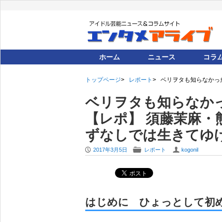
ホーム
ニュース
コラ
トップページ
レポート
ベリヲタも知らなかった
ベリヲタも知らなか
【レポ】 須藤茉麻・
ずなしでは生きてゆけな
P
F
U
2017年3月5日
レポート
kogonil
はじめに ひょっとして初