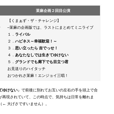
茉麻企画２回目公演
【くまぁず・ザ・チャレンジ】
で
–茉麻の企画版では、ラストにまとめてミニライブ
１．
ライバル
２．
ハピネス～幸福歓迎！～
３．
思い立ったら 吉でっせ！
４．
あなたなしでは生きてゆけない
５．
グランドでも廊下でも目立つ君
お見送りのハイタッチ
おつかれさ茉麻！エンジョイ三唱！
てゆけない
』で前後に別れてお互いの左右の手を頭上で合
が再現されていて、この時点で、気持ちは日常を離れま
（← 大げさですいません）。