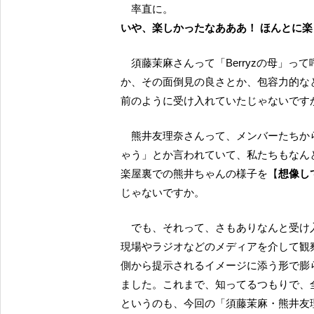
率直に。
いや、楽しかったなあああ！ ほんとに
須藤茉麻さんって「Berryzの母」って呼ばれていて、私たちもなんとなく ”茉麻の母っぽさ” と
か、その面倒見の良さとか、包容力的な
前のように受け入れていたじゃないです
熊井友理奈さんって、メンバーたちから「ほんとに熊井ちゃんといると、こっちも天然になっち
ゃう」とか言われていて、私たちもなん
楽屋裏での熊井ちゃんの様子を【
想像し
じゃないですか。
でも、それって、さもありなんと受け入れていた一方で、ステージやイベントや握手会といった
現場やラジオなどのメディアを介して観
側から提示されるイメージに添う形で膨
ました。これまで、知ってるつもりで、
というのも、今回の「須藤茉麻・熊井友理奈