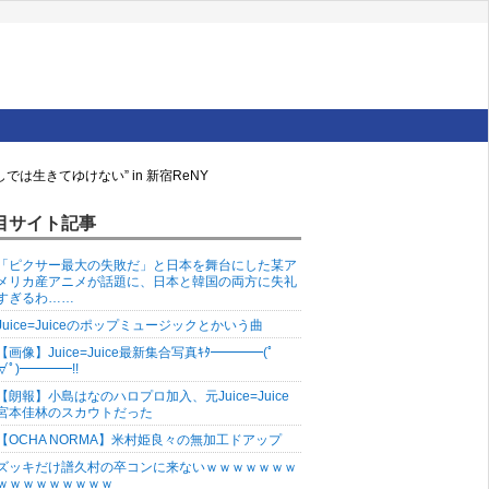
生きてゆけない” in 新宿ReNY
目サイト記事
「ピクサー最大の失敗だ」と日本を舞台にした某ア
メリカ産アニメが話題に、日本と韓国の両方に失礼
すぎるわ……
Juice=Juiceのポップミュージックとかいう曲
【画像】Juice=Juice最新集合写真ｷﾀ━━━━(ﾟ
∀ﾟ)━━━━!!
【朗報】小島はなのハロプロ加入、元Juice=Juice
宮本佳林のスカウトだった
【OCHA NORMA】米村姫良々の無加工ドアップ
ズッキだけ譜久村の卒コンに来ないｗｗｗｗｗｗｗ
ｗｗｗｗｗｗｗｗｗ