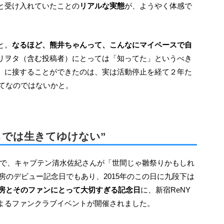
と受け入れていたことの
リアルな実態
が、ようやく体感で
と。
なるほど、熊井ちゃんって、こんなにマイペースで自
リヲタ（含む投稿者）にとっては「知ってた」というべき
】に接することができたのは、実は活動停止を経て２年た
めてなのではないかと。
しでは生きてゆけない”
z工房のデビュー記念日でもあり、2015年のこの日に九段下は
yz工房とそのファンにとって大切すぎる記念日
に、新宿ReNY
よるファンクラブイベントが開催されました。