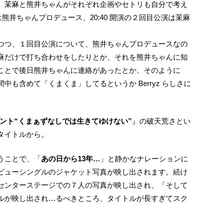
は熊井ちゃんプロデュース、20:40 開演の２回目公演は茉麻
つつ、１回目公演について、熊井ちゃんプロデュースなの
麻だけで打ち合わせをしたりとか、それを熊井ちゃんに知
ことで後日熊井ちゃんに連絡があったとか、そのように
も含めて「くまくま」してるというか Berryz らしさに
ント“くまぁずなしでは生きてゆけない”
』の破天荒さとい
タイトルから。
うことで、「
あの日から13年…
」と静かなナレーションに
ビューシングルのジャケット写真が映し出されます。続け
センターステージでの７人の写真が映し出され、「そして
ルが映し出され…るべきところ、タイトルが長すぎてスク