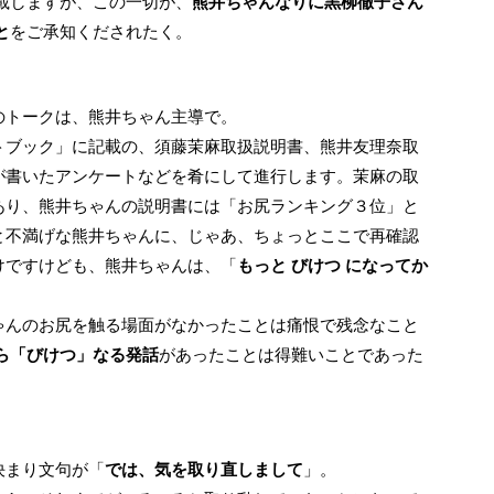
載しますが、この一切が、
熊井ちゃんなりに黒柳徹子さん
と
をご承知くだされたく。
のトークは、熊井ちゃん主導で。
トブック」に記載の、須藤茉麻取扱説明書、熊井友理奈取
が書いたアンケートなどを肴にして進行します。茉麻の取
あり、熊井ちゃんの説明書には「お尻ランキング３位」と
と不満げな熊井ちゃんに、じゃあ、ちょっとここで再確認
けですけども、熊井ちゃんは、「
もっと びけつ になってか
ゃんのお尻を触る場面がなかったことは痛恨で残念なこと
ら「びけつ」なる発話
があったことは得難いことであった
決まり文句が「
では、気を取り直しまして
」。