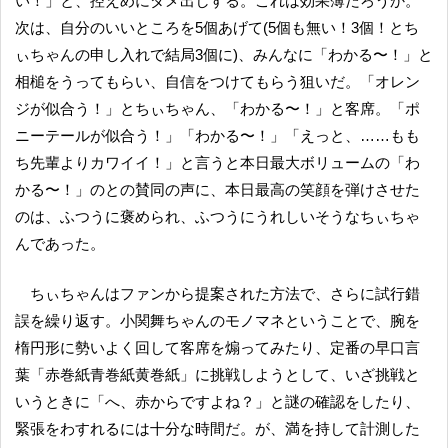
い！」と、控えめにダメ出しする。これは効果薄だろうか。
次は、自分のいいところを5個あげて(5個も無い！3個！とち
ぃちゃんの申し入れで結局3個に)、みんなに「わかる〜！」と
相槌をうってもらい、自信をつけてもらう狙いだ。「オレン
ジが似合う！」とちぃちゃん、「わかる〜！」と客席。「ポ
ニーテールが似合う！」「わかる〜！」「えっと、……もも
ち先輩よりカワイイ！」と言うと本日最大ボリュームの「わ
かる〜！」のとの賛同の声に、本日最高の笑顔を弾けさせた
のは、ふつうに褒められ、ふつうにうれしいそうなちぃちゃ
んであった。
ちぃちゃんはファンから提案された方法で、さらに試行錯
誤を繰り返す。小関舞ちゃんのモノマネということで、腕を
楕円形に勢いよく回して客席を煽ってみたり、定番の早口言
葉「赤巻紙青巻紙黄巻紙」に挑戦しようとして、いざ挑戦と
いうときに「へ、赤からですよね？」と謎の確認をしたり、
緊張をわすれるには十分な時間だ。が、満を持して計測した