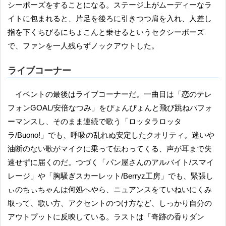
シーポーズをすることになる。ステージ上がムーディーなラ
イトに包まれると、片足を後ろに引きつつ肩を入れ、人差し
指を下くちびるにちょこんと乗せるというセクシーポーズ
で、ファンを一人残らずノックアウトした。
ライブコーナー
イベントの最後はライブコーナーだ。一曲目は「恋のテレ
フォンGOAL/安倍なつみ」をぴょんぴょんと飛び跳ねパフォ
ーマンスし、そのまま連続で歌う「ロッタラロッタ
ラ/Buono!」でも、呼吸の乱れぬ安定したクオリティ。迷いや
油断のない歌がマイクに乗って伝わってくる、声が耳まで失
速せずに届くのだ。つづく「パン屋さんのアルバイト/スマイ
レージ」や「胸騒ぎスカーレット/Berryz工房」でも、緊張し
ぃのちぃちゃんは何処へやら、ニュアンスをていねいにくみ
取って、歌い方、アクセントのつけ方など、しっかり自分の
アウトプットに反映している。ラストは「奇跡の香りダン