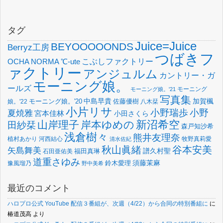
タグ
Juice=Juice
BEYOOOOONDS
Berryz工房
つばきフ
OCHA NORMA
℃-ute
こぶしファクトリー
ァクトリー
アンジュルム
カントリー・ガ
モーニング娘。
ールズ
モーニング
モーニング娘。'21
写真集
中島早貴
加賀楓
佐藤優樹
娘。'22
モーニング娘。'20
八木栞
小片リサ
小野瑞歩
小野
夏焼雅
宮本佳林
小田さくら
新沼希空
山岸理子
岸本ゆめの
田紗栞
森戸知沙希
浅倉樹々
熊井友理奈
植村あかり
河西結心
牧野真莉愛
清水佐紀
谷本安美
秋山眞緒
矢島舞美
譜久村聖
福田真琳
石田亜佑美
道重さゆみ
須藤茉麻
鈴木愛理
豫風瑠乃
野中美希
最近のコメント
ハロプロ公式 YouTube 配信３番組が、次週（4/22）から合同の特別番組に
に
椿道茂高
より