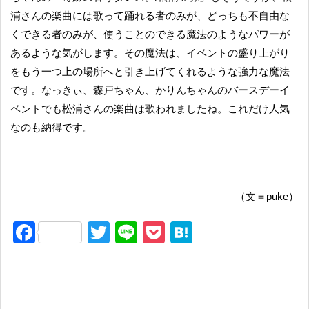
浦さんの楽曲には歌って踊れる者のみが、どっちも不自由な
くできる者のみが、使うことのできる魔法のようなパワーが
あるような気がします。その魔法は、イベントの盛り上がり
をもう一つ上の場所へと引き上げてくれるような強力な魔法
です。なっきぃ、森戸ちゃん、かりんちゃんのバースデーイ
ベントでも松浦さんの楽曲は歌われましたね。これだけ人気
なのも納得です。
（文＝puke）
F
T
Li
P
H
a
wi
n
o
at
c
tt
e
ck
e
e
er
et
n