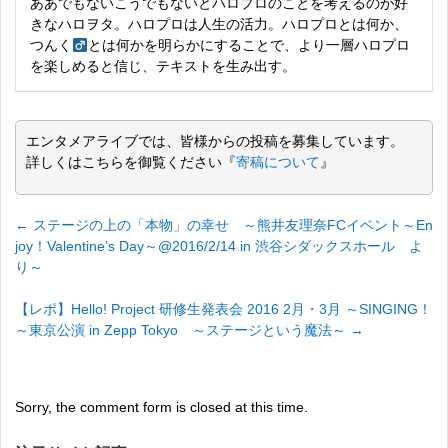
ああでもないこうでもないとハロプロのことを考えるのが好
きなハロヲタ。ハロプロは人生の活力。ハロプロとは何か、
つんく
とは何かを明らかにすることで、より一層ハロプロ
を楽しめると信じ、テキストを生み出す。
エンタメアライブでは、皆様からの投稿を募集しています。
詳しくはこちらを御覧ください『
寄稿について
』
←
ステージの上の「本物」の幸せ ～熊井友理奈FCイベント～En
joy！Valentine’s Day～@2016/2/14 in 渋谷シダックスホール よ
り～
【レポ】Hello! Project 研修生発表会 2016 2月・3月 ～SINGING！
～東京公演 in Zepp Tokyo ～ステージという魔法～
→
Sorry, the comment form is closed at this time.