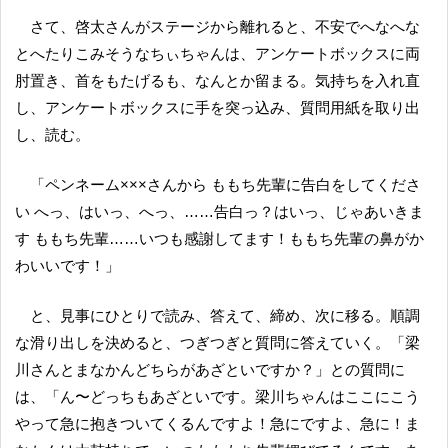
さて、啓太さんがステージから離れると、不安でへなへな
とへたりこみそうなちぃちゃんは、アンケートボックスに両
肘置き、首をもたげるも、なんとか留まる。気持ちを入れ直
し、アンケートボックスに手を突っ込み、質問用紙を取り出
し、読む。
「ペンネーム×××さんから ももち先輩に告白をしてくださ
い へっ、はいっ、へっ、……告白っ？はいっ、じゃあいきま
す ももち先輩……いつも感謝してます！ももち先輩の鼻がか
わいいです！」
と、見事にひとりで読み、答えて、締め、次に移る。順調
な滑り出しを決めると、つぎつぎと質問に答えていく。「梁
川さんとまなかんどちらがあざといですか？」との質問に
は、「ん〜どっちもあざといです。梁川ちゃんはここにこう
やって急に抱きついてくるんですよ！急にですよ、急に！ま