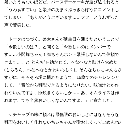
疑いようもないほどだ。バースデーケーキが運び込まれると
「うわぁすごい」と緊張のあまりぶっきらぼうにコメントし
てしまい、「ありがとうございます……フフ」とうわずった
声で苦笑した。
トークはつづく。啓太さんが誕生日を迎えたということで
「今欲しいのは？」と聞くと「今欲しいのはメンバーで
す……小関舞ちゃん！舞ちゃんホント緊張しないんで信頼で
きます。」と“とんち”を効かせて、へなへなと助けを求めた
(もちろん、へなへなとかわいらしく)。そんなちぃちゃんもさ
すがに、そろそろ場に慣れたようで、16歳でのチャレンジと
して、「普段から料理できるようになりたい。味噌汁とか作
れないんですよ、卵焼きくらいしか……あ、オムライスは作
れます、でも全然おいしくないんですよ。」と宣言した。
ケチャップの味に頼れば最低限のおいしさにはなりそうな
料理をおいしく作れないちぃちゃんが愛おしくってごめんね♪