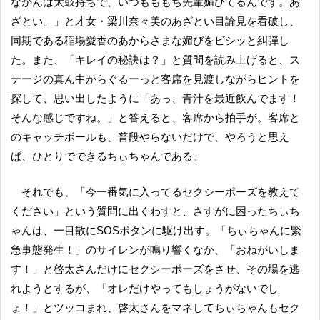
なかんは太鼓持ちで、いつもももち先輩媚びてるんです。あ
ざとい。」と才女・梁川奈々美のあざとい目論見を看破し、
同期である稲場愛香のあからさまな媚びをビシッと糾弾し
た。また、「キレイの秘訣は？」と質問を読み上げると、ス
テージの真ん中からぐるーっと客席を見渡しながらヒントを
探して、思い出したように「あっ、青汁を最近飲んでます！
そんな感じですね。」と答えると、客席から拍手が。客席と
のキャッチボールも、普段やらないだけで、やろうと思え
ば、ひとりでできるちぃちゃんである。
それでも、「今一番気に入ってるセクシーポーズを教えて
ください」という質問に出くわすと、さすがに困ったちぃち
ゃんは、一目散にSOSボタンに駆け出す。「ちぃちゃんに緊
急事態発生！」のサイレンが鳴り響くなか、「おねがいしま
す！」と啓太さんだけにセクシーポーズをさせ、その場を逃
れようとするが、「オレだけやってもしょうがないでし
ょ！」とツッコまれ、啓太さんをマネしてちぃちゃんもセク