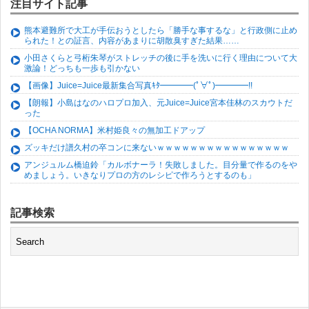
注目サイト記事
熊本避難所で大工が手伝おうとしたら「勝手な事するな」と行政側に止め
られた！との証言、内容があまりに胡散臭すぎた結果……
小田さくらと弓桁朱琴がストレッチの後に手を洗いに行く理由について大
激論！どっちも一歩も引かない
【画像】Juice=Juice最新集合写真ｷﾀ━━━━(ﾟ∀ﾟ)━━━━!!
【朗報】小島はなのハロプロ加入、元Juice=Juice宮本佳林のスカウトだ
った
【OCHA NORMA】米村姫良々の無加工ドアップ
ズッキだけ譜久村の卒コンに来ないｗｗｗｗｗｗｗｗｗｗｗｗｗｗｗｗ
アンジュルム橋迫鈴「カルボナーラ！失敗しました。目分量で作るのをや
めましょう。いきなりプロの方のレシピで作ろうとするのも」
記事検索