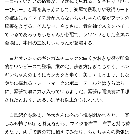
ー言っていたとの情報が、早速伝えられる。文字通り「ひぃ
ーひぃー」と耳を真っ赤にして、楽屋で段取りや歌詞カード
の確認にもイマイチ身が入らないちぃちゃんの姿がファンの
脳裏をよぎる。そんな中、今まさに、舞台袖でスタンバイし
ているであろうちぃちゃんが心配で、ソワソワとした空気の
会場に、本日の主役ちぃちゃんが登場する。
白とオレンジのギンガムチェックの白くおおきな襟が印象
的なワンピースで登場。案の定、歩き方はぎこちなく、ペン
ギンちゃんのようにカクカクと歩く。美しくまとまり、しな
やかに揺れるトレードマークのポニーテールとはうらはら
に、緊張で肩に力が入っているようだ。緊張は開演前に予想
されたとおり、あるいはそれ以上かもしれない。
自己紹介を終え、啓太さんに今の心境を聞かれると、「楽
しみ40怖さ60」と答えながら、マイクを右手、左手と持ち替
えたり、両手で胸の前に抱えてみたり、ちぃちゃんの緊張は