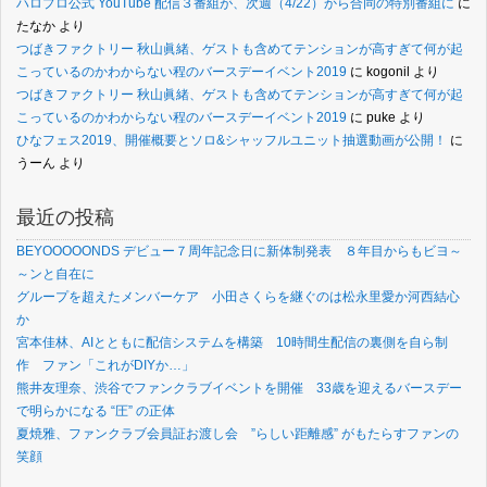
ハロプロ公式 YouTube 配信３番組が、次週（4/22）から合同の特別番組に
に
たなか
より
つばきファクトリー 秋山眞緒、ゲストも含めてテンションが高すぎて何が起
こっているのかわからない程のバースデーイベント2019
に
kogonil
より
つばきファクトリー 秋山眞緒、ゲストも含めてテンションが高すぎて何が起
こっているのかわからない程のバースデーイベント2019
に
puke
より
ひなフェス2019、開催概要とソロ&シャッフルユニット抽選動画が公開！
に
うーん
より
最近の投稿
BEYOOOOONDS デビュー７周年記念日に新体制発表 ８年目からもビヨ～
～ンと自在に
グループを超えたメンバーケア 小田さくらを継ぐのは松永里愛か河西結心
か
宮本佳林、AIとともに配信システムを構築 10時間生配信の裏側を自ら制
作 ファン「これがDIYか…」
熊井友理奈、渋谷でファンクラブイベントを開催 33歳を迎えるバースデー
で明らかになる “圧” の正体
夏焼雅、ファンクラブ会員証お渡し会 ”らしい距離感” がもたらすファンの
笑顔