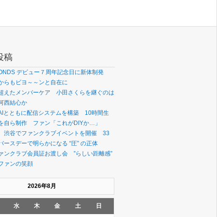
投稿
OONDS デビュー７周年記念日に新体制発
からもビヨ～～ンと自在に
超えたメンバーケア 小田さくらを継ぐのは
河西結心か
AIとともに配信システムを構築 10時間生
を自ら制作 ファン「これがDIYか…」
、渋谷でファンクラブイベントを開催 33
ースデーで明らかになる “圧” の正体
ァンクラブ会員証お渡し会 ”らしい距離感”
ファンの笑顔
2026年8月
水
木
金
土
日