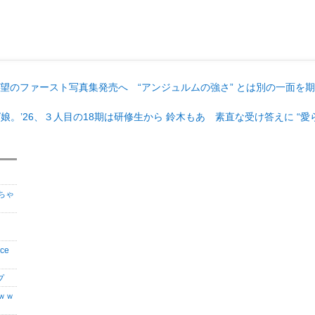
待望のファースト写真集発売へ “アンジュルムの強さ” とは別の一面を
娘。’26、３人目の18期は研修生から 鈴木もあ 素直な受け答えに “愛
ちゃ
ce
プ
ｗｗ