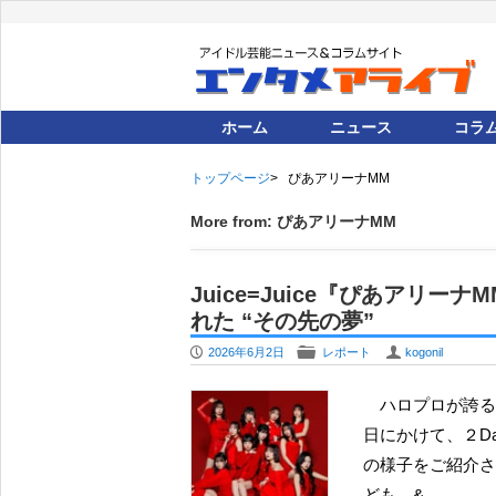
ホーム
ニュース
コラ
トップページ
ぴあアリーナMM
More from: ぴあアリーナMM
Juice=Juice『ぴあアリー
れた “その先の夢”
P
F
U
2026年6月2日
レポート
kogonil
ハロプロが誇る妖艶なるパフォーマンス集団 Juice=Juice が、2026年５月26日の火曜日から27日の水曜
日にかけて、２D
の様子をご紹介さ
ども、&…