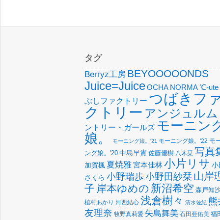
タグ
BEYOOOOONDS
Berryz工房
Juice=Juice
OCHA NORMA
℃-ute
つばきフ
ぶしファクトリー
クトリー
アンジュルム
モーニン
ントリー・ガールズ
娘。
モーニング娘。'22
モ
モーニング娘。'21
写真
中島早貴
佐藤優樹
ング娘。'20
八木栞
小片リサ
夏焼雅
宮本佳林
加賀楓
小
山岸
小野瑞歩
小野田紗栞
さくら
新沼希空
子
岸本ゆめの
森戸知
浅倉樹々
熊
植村あかり
河西結心
清水佐紀
友理奈
矢島舞美
福
牧野真莉愛
石田亜佑美