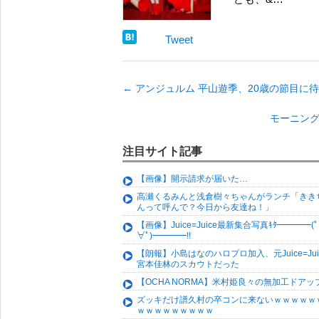
Tweet
←
アンジュルム 平山遊季、20歳の節目に
モーニング
注目サイト記事
【画像】開示請求が届いた…
高瀬くるみんと浅倉樹々ちゃんがランチ「きき
んって呼んで？今日から友達ね！」
【画像】Juice=Juice最新集合写真ｷﾀ━━━━(ﾟ
∀ﾟ)━━━━!!
【朗報】小島はなのハロプロ加入、元Juice=Jui
宮本佳林のスカウトだった
【OCHA NORMA】米村姫良々の無加工ドアッ
ズッキだけ譜久村の卒コンに来ないｗｗｗｗｗ
ｗｗｗｗｗｗｗｗｗ