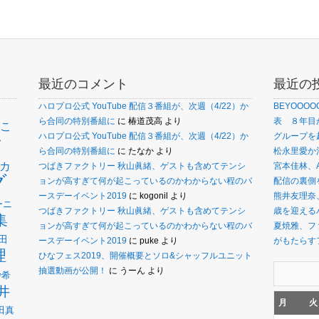
最近のコメント
最近の
ハロプロ公式 YouTube 配信３番組が、次週（4/22）か
BEYOOO
ら合同の特別番組に
に
椿道茂高
より
表 ８年目
こ
ァ
ハロプロ公式 YouTube 配信３番組が、次週（4/22）か
グループを
ら合同の特別番組に
に
たなか
より
松永里愛か
カ
つばきファクトリー 秋山眞緒、ゲストも含めてテンシ
宮本佳林、
グ
ョンが高すぎて何が起こっているのかわからない程のバ
配信の裏側
ースデーイベント2019
に
kogonil
より
熊井友理奈
ーニ
つばきファクトリー 秋山眞緒、ゲストも含めてテンシ
歳を迎えるバ
集
ョンが高すぎて何が起こっているのかわからない程のバ
夏焼雅、フ
田
ースデーイベント2019
に
puke
より
がもたらす
理
ひなフェス2019、開催概要とソロ&シャッフルユニット
抽選動画が公開！
に
うーん
より
沙希
井
月
火
田真