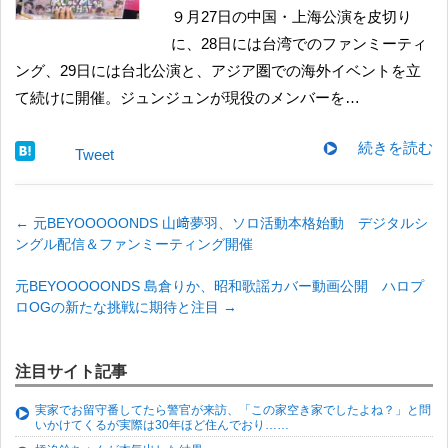
９月27日の中国・上海公演を皮切り
に、28日には台湾でのファンミーティ
ング、29日には台北公演と、アジア圏での海外イベントを立
て続けに開催。ジュンジュンが現役のメンバーを…
続きを読む
Tweet
←
元BEYOOOOONDS 山﨑夢羽、ソロ活動本格始動 デジタルシ
ングル配信＆ファンミーティング開催
元BEYOOOOONDS 島倉りか、昭和歌謡カバー動画公開 ハロプ
ロOGの新たな挑戦に期待と注目
→
注目サイト記事
実家でお留守番してたら警官が来訪、「この家空き家でしたよね？」と問
いかけてくるが実際は30年ほど住んでおり……