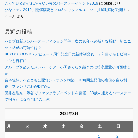
こっているのかわからない程のバースデーイベント2019
に
puke
より
ひなフェス2019、開催概要とソロ&シャッフルユニット抽選動画が公開！
に
うーん
より
最近の投稿
ハロプロ新メンバーオーディション開催 次の30年への新たな胎動 新ユニ
ット結成の可能性は？
BEYOOOOONDS デビュー７周年記念日に新体制発表 ８年目からもビヨ～
～ンと自在に
グループを超えたメンバーケア 小田さくらを継ぐのは松永里愛か河西結心
か
宮本佳林、AIとともに配信システムを構築 10時間生配信の裏側を自ら制
作 ファン「これがDIYか…」
熊井友理奈、渋谷でファンクラブイベントを開催 33歳を迎えるバースデー
で明らかになる “圧” の正体
2026年8月
月
火
水
木
金
土
日
1
2