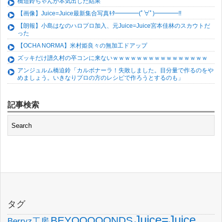
橋迫鈴ちゃんが本気出した結果
【画像】Juice=Juice最新集合写真ｷﾀ━━━━(ﾟ∀ﾟ)━━━━!!
【朗報】小島はなのハロプロ加入、元Juice=Juice宮本佳林のスカウトだ
った
【OCHA NORMA】米村姫良々の無加工ドアップ
ズッキだけ譜久村の卒コンに来ないｗｗｗｗｗｗｗｗｗｗｗｗｗｗｗｗ
アンジュルム橋迫鈴「カルボナーラ！失敗しました。目分量で作るのをや
めましょう。いきなりプロの方のレシピで作ろうとするのも」
記事検索
タグ
Juice=Juice
BEYOOOOONDS
Berryz工房