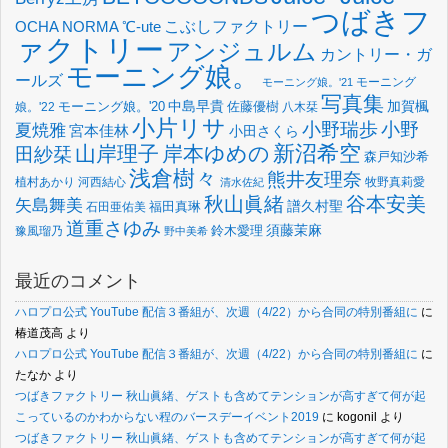
つばきフ
OCHA NORMA
℃-ute
こぶしファクトリー
ァクトリー
アンジュルム
カントリー・ガ
モーニング娘。
ールズ
モーニング
モーニング娘。'21
写真集
中島早貴
加賀楓
佐藤優樹
娘。'22
モーニング娘。'20
八木栞
小片リサ
小野瑞歩
小野
夏焼雅
宮本佳林
小田さくら
新沼希空
山岸理子
岸本ゆめの
田紗栞
森戸知沙希
浅倉樹々
熊井友理奈
植村あかり
河西結心
牧野真莉愛
清水佐紀
谷本安美
秋山眞緒
矢島舞美
譜久村聖
福田真琳
石田亜佑美
道重さゆみ
須藤茉麻
鈴木愛理
豫風瑠乃
野中美希
最近のコメント
ハロプロ公式 YouTube 配信３番組が、次週（4/22）から合同の特別番組に
に
椿道茂高
より
ハロプロ公式 YouTube 配信３番組が、次週（4/22）から合同の特別番組に
に
たなか
より
つばきファクトリー 秋山眞緒、ゲストも含めてテンションが高すぎて何が起
こっているのかわからない程のバースデーイベント2019
に
kogonil
より
つばきファクトリー 秋山眞緒、ゲストも含めてテンションが高すぎて何が起