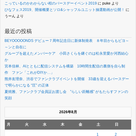
こっているのかわからない程のバースデーイベント2019
に
puke
より
ひなフェス2019、開催概要とソロ&シャッフルユニット抽選動画が公開！
に
うーん
より
最近の投稿
BEYOOOOONDS デビュー７周年記念日に新体制発表 ８年目からもビヨ～
～ンと自在に
グループを超えたメンバーケア 小田さくらを継ぐのは松永里愛か河西結心
か
宮本佳林、AIとともに配信システムを構築 10時間生配信の裏側を自ら制
作 ファン「これがDIYか…」
熊井友理奈、渋谷でファンクラブイベントを開催 33歳を迎えるバースデー
で明らかになる “圧” の正体
夏焼雅、ファンクラブ会員証お渡し会 ”らしい距離感” がもたらすファンの
笑顔
2026年8月
月
火
水
木
金
土
日
1
2