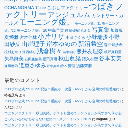
つばきフ
OCHA NORMA
℃-ute
こぶしファクトリー
ァクトリー
アンジュルム
カントリー・ガ
モーニング娘。
ールズ
モーニング
モーニング娘。'21
写真集
中島早貴
加賀楓
佐藤優樹
娘。'22
モーニング娘。'20
八木栞
小片リサ
小野瑞歩
小野
夏焼雅
宮本佳林
小田さくら
新沼希空
山岸理子
岸本ゆめの
田紗栞
森戸知沙希
浅倉樹々
熊井友理奈
植村あかり
河西結心
牧野真莉愛
清水佐紀
谷本安美
秋山眞緒
矢島舞美
譜久村聖
福田真琳
石田亜佑美
道重さゆみ
須藤茉麻
鈴木愛理
豫風瑠乃
野中美希
最近のコメント
ハロプロ公式 YouTube 配信３番組が、次週（4/22）から合同の特別番組に
に
椿道茂高
より
ハロプロ公式 YouTube 配信３番組が、次週（4/22）から合同の特別番組に
に
たなか
より
つばきファクトリー 秋山眞緒、ゲストも含めてテンションが高すぎて何が起
こっているのかわからない程のバースデーイベント2019
に
kogonil
より
つばきファクトリー 秋山眞緒、ゲストも含めてテンションが高すぎて何が起