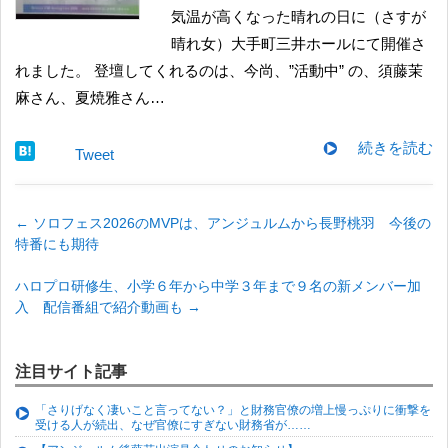
気温が高くなった晴れの日に（さすが
晴れ女）大手町三井ホールにて開催さ
れました。 登壇してくれるのは、今尚、”活動中” の、須藤茉
麻さん、夏焼雅さん…
続きを読む
Tweet
←
ソロフェス2026のMVPは、アンジュルムから長野桃羽 今後の
特番にも期待
ハロプロ研修生、小学６年から中学３年まで９名の新メンバー加
入 配信番組で紹介動画も
→
注目サイト記事
「さりげなく凄いこと言ってない？」と財務官僚の増上慢っぷりに衝撃を
受ける人が続出、なぜ官僚にすぎない財務省が……