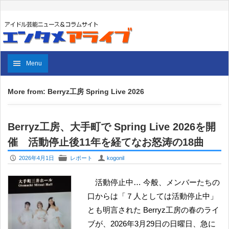
Menu
More from: Berryz工房 Spring Live 2026
Berryz工房、大手町で Spring Live 2026を開
催 活動停止後11年を経てなお怒涛の18曲
P
F
U
2026年4月1日
レポート
kogonil
活動停止中… 今般、メンバーたちの
口からは「７人としては活動停止中」
とも明言された Berryz工房の春のライ
ブが、2026年3月29日の日曜日、急に