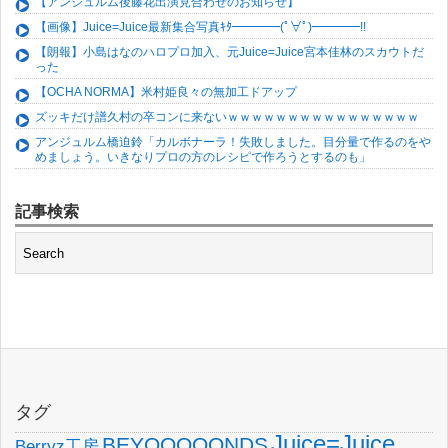
【アンジュルム後藤花出演見合わせのお知らせ】
【画像】Juice=Juice最新集合写真ｷﾀ━━━━(ﾟ∀ﾟ)━━━━!!
【朗報】小島はなのハロプロ加入、元Juice=Juice宮本佳林のスカウトだ
った
【OCHA NORMA】米村姫良々の無加工ドアップ
ズッキだけ譜久村の卒コンに来ないｗｗｗｗｗｗｗｗｗｗｗｗｗｗｗｗ
アンジュルム橋迫鈴「カルボナーラ！失敗しました。目分量で作るのをや
めましょう。いきなりプロの方のレシピで作ろうとするのも」
記事検索
タグ
Juice=Juice
BEYOOOOONDS
Berryz工房