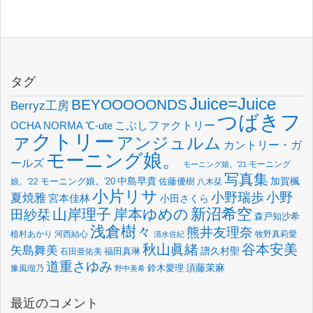
タグ
Juice=Juice
BEYOOOOONDS
Berryz工房
つばきフ
OCHA NORMA
℃-ute
こぶしファクトリー
ァクトリー
アンジュルム
カントリー・ガ
モーニング娘。
ールズ
モーニング
モーニング娘。'21
写真集
中島早貴
加賀楓
佐藤優樹
娘。'22
モーニング娘。'20
八木栞
小片リサ
小野瑞歩
小野
夏焼雅
宮本佳林
小田さくら
新沼希空
山岸理子
岸本ゆめの
田紗栞
森戸知沙希
浅倉樹々
熊井友理奈
植村あかり
河西結心
牧野真莉愛
清水佐紀
谷本安美
秋山眞緒
矢島舞美
譜久村聖
福田真琳
石田亜佑美
道重さゆみ
須藤茉麻
鈴木愛理
豫風瑠乃
野中美希
最近のコメント