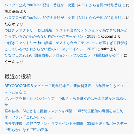
ハロプロ公式 YouTube 配信３番組が、次週（4/22）から合同の特別番組に
に
椿道茂高
より
ハロプロ公式 YouTube 配信３番組が、次週（4/22）から合同の特別番組に
に
たなか
より
つばきファクトリー 秋山眞緒、ゲストも含めてテンションが高すぎて何が起
こっているのかわからない程のバースデーイベント2019
に
kogonil
より
つばきファクトリー 秋山眞緒、ゲストも含めてテンションが高すぎて何が起
こっているのかわからない程のバースデーイベント2019
に
puke
より
ひなフェス2019、開催概要とソロ&シャッフルユニット抽選動画が公開！
に
うーん
より
最近の投稿
BEYOOOOONDS デビュー７周年記念日に新体制発表 ８年目からもビヨ～
～ンと自在に
グループを超えたメンバーケア 小田さくらを継ぐのは松永里愛か河西結心
か
宮本佳林、AIとともに配信システムを構築 10時間生配信の裏側を自ら制
作 ファン「これがDIYか…」
熊井友理奈、渋谷でファンクラブイベントを開催 33歳を迎えるバースデー
で明らかになる “圧” の正体