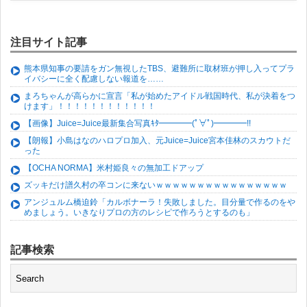
注目サイト記事
熊本県知事の要請をガン無視したTBS、避難所に取材班が押し入ってプラ
イバシーに全く配慮しない報道を……
まろちゃんが高らかに宣言「私が始めたアイドル戦国時代、私が決着をつ
けます」！！！！！！！！！！！！
【画像】Juice=Juice最新集合写真ｷﾀ━━━━(ﾟ∀ﾟ)━━━━!!
【朗報】小島はなのハロプロ加入、元Juice=Juice宮本佳林のスカウトだ
った
【OCHA NORMA】米村姫良々の無加工ドアップ
ズッキだけ譜久村の卒コンに来ないｗｗｗｗｗｗｗｗｗｗｗｗｗｗｗｗ
アンジュルム橋迫鈴「カルボナーラ！失敗しました。目分量で作るのをや
めましょう。いきなりプロの方のレシピで作ろうとするのも」
記事検索