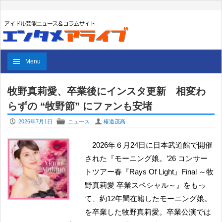
Menu
牧野真莉愛、卒業後にインスタ更新 相変わ
らずの “牧野節” にファンも安堵
P
F
U
2026年7月1日
ニュース
椿道茂高
2026年６月24日に日本武道館で開催
された『モーニング娘。’26 コンサー
トツアー春『Rays Of Light』Final ～牧
野真莉愛 卒業スペシャル～』をもっ
て、約12年間在籍したモーニング娘。
を卒業した牧野真莉愛。卒業公演では