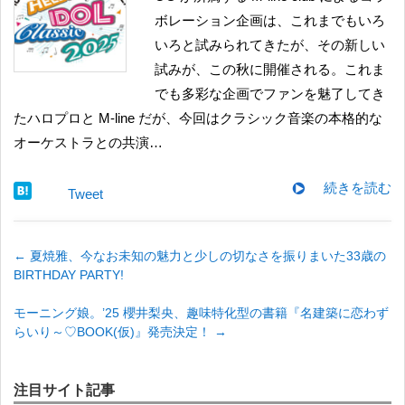
ボレーション企画は、これまでもいろ
いろと試みられてきたが、その新しい
試みが、この秋に開催される。これま
でも多彩な企画でファンを魅了してき
たハロプロと M-line だが、今回はクラシック音楽の本格的な
オーケストラとの共演…
続きを読む
Tweet
←
夏焼雅、今なお未知の魅力と少しの切なさを振りまいた33歳の
BIRTHDAY PARTY!
モーニング娘。’25 櫻井梨央、趣味特化型の書籍『名建築に恋わず
らいり～♡BOOK(仮)』発売決定！
→
注目サイト記事