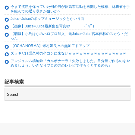
今まで沈黙を保っていた例の男が反高市活動を再開した模様、財務省を手
を組んでの返り咲きが狙いか？
Juice=Juiceのポップミュージックとかいう曲
【画像】Juice=Juice最新集合写真ｷﾀ━━━━(ﾟ∀ﾟ)━━━━!!
【朗報】小島はなのハロプロ加入、元Juice=Juice宮本佳林のスカウトだ
った
【OCHA NORMA】米村姫良々の無加工ドアップ
ズッキだけ譜久村の卒コンに来ないｗｗｗｗｗｗｗｗｗｗｗｗｗｗｗｗ
アンジュルム橋迫鈴「カルボナーラ！失敗しました。目分量で作るのをや
めましょう。いきなりプロの方のレシピで作ろうとするのも」
記事検索