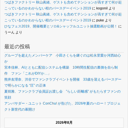
つばきファクトリー 秋山眞緒、ゲストも含めてテンションが高すぎて何が起
こっているのかわからない程のバースデーイベント2019
に
kogonil
より
つばきファクトリー 秋山眞緒、ゲストも含めてテンションが高すぎて何が起
こっているのかわからない程のバースデーイベント2019
に
puke
より
ひなフェス2019、開催概要とソロ&シャッフルユニット抽選動画が公開！
に
うーん
より
最近の投稿
グループを超えたメンバーケア 小田さくらを継ぐのは松永里愛か河西結心
か
宮本佳林、AIとともに配信システムを構築 10時間生配信の裏側を自ら制
作 ファン「これがDIYか…」
熊井友理奈、渋谷でファンクラブイベントを開催 33歳を迎えるバースデー
で明らかになる “圧” の正体
夏焼雅、ファンクラブ会員証お渡し会 ”らしい距離感” がもたらすファンの
笑顔
アンバサダー・ユニット ConChu! が告げた、2026年夏のハロー！プロジェ
クト新世代の幕開け
2026年8月