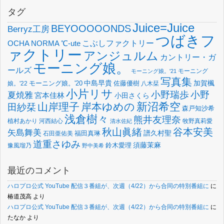
タグ
Juice=Juice
BEYOOOOONDS
Berryz工房
つばきフ
OCHA NORMA
℃-ute
こぶしファクトリー
ァクトリー
アンジュルム
カントリー・ガ
モーニング娘。
ールズ
モーニング
モーニング娘。'21
写真集
中島早貴
加賀楓
佐藤優樹
娘。'22
モーニング娘。'20
八木栞
小片リサ
小野瑞歩
小野
夏焼雅
宮本佳林
小田さくら
新沼希空
山岸理子
岸本ゆめの
田紗栞
森戸知沙希
浅倉樹々
熊井友理奈
植村あかり
河西結心
牧野真莉愛
清水佐紀
谷本安美
秋山眞緒
矢島舞美
譜久村聖
福田真琳
石田亜佑美
道重さゆみ
須藤茉麻
鈴木愛理
豫風瑠乃
野中美希
最近のコメント
ハロプロ公式 YouTube 配信３番組が、次週（4/22）から合同の特別番組に
に
椿道茂高
より
ハロプロ公式 YouTube 配信３番組が、次週（4/22）から合同の特別番組に
に
たなか
より