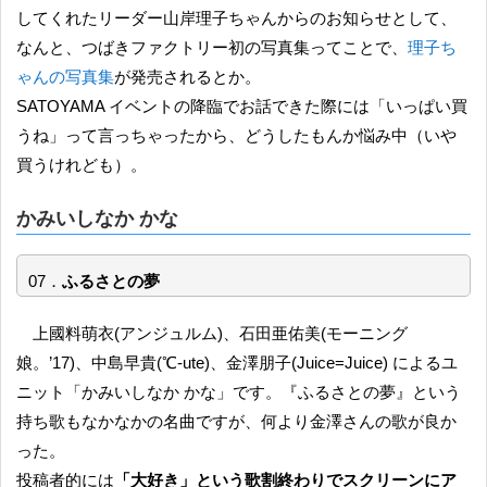
してくれたリーダー山岸理子ちゃんからのお知らせとして、
なんと、つばきファクトリー初の写真集ってことで、
理子ち
ゃんの写真集
が発売されるとか。
SATOYAMA イベントの降臨でお話できた際には「いっぱい買
うね」って言っちゃったから、どうしたもんか悩み中（いや
買うけれども）。
かみいしなか かな
07．
ふるさとの夢
上國料萌衣(アンジュルム)、石田亜佑美(モーニング
娘。’17)、中島早貴(℃-ute)、金澤朋子(Juice=Juice) によるユ
ニット「かみいしなか かな」です。『ふるさとの夢』という
持ち歌もなかなかの名曲ですが、何より金澤さんの歌が良か
った。
投稿者的には
「大好き」という歌割終わりでスクリーンにア