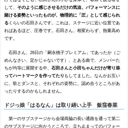
して、
そのように感じさせるだけの気迫、パフォーマンスに
賭ける姿勢といったものが、物理的に「圧」として感じられ
る
くらいの石田さんです。これは、ステージに近い位置であ
ればあるほど、圧巻です。石田さん、相変わらず、熱量高め
です。
石田さん、26日の「嗣永桃子プレミアム」であったか（ご
めんなさい、定かじゃないです）、とある曲で、メンバーた
ちが均等に展開する中、
石田さんと小田ちゃんだけが寄り添
ってハートマークを作ってたり
もしてました。なんかお互い
に、歌とダンスと、それぞれの姿勢に、認め合うところがあ
ったりするのかもしれません。
ドジっ娘「はるなん」は取り繕い上手 飯窪春菜
第一のサブステージから会場両脇の長い通路を通って第二
のサブステージに向かうところで、立ち止まってのパフォー