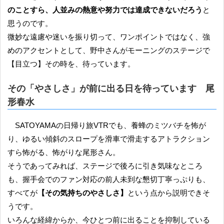
のことすら、人並みの熱意や努力では達成できないだろう
と
思うのです。
微妙な遠慮や迷いを振り切って、ワンポイントではなく、強
めのアクセントとして、野中さんがモーニングのステージで
【目立つ】その時を、待っています。
その「やさしさ」が前に出る日を待っています 尾
形春水
SATOYAMAの日帰り旅VTRでも、養蜂のミツバチを怖が
り、ゆるい傾斜のスロープを滑車で滑走するアトラクション
すら怖がる、怖がりな尾形さん。
そうであってみれば、ステージで後ろに引き気味なところ
も、握手会でのファン対応の前人未到な懇切丁寧っぷりも、
すべてが
【その気持ちのやさしさ】
という点から説明できそ
うです。
いろんな経緯からか、今ひとつ前に出ることを抑制している