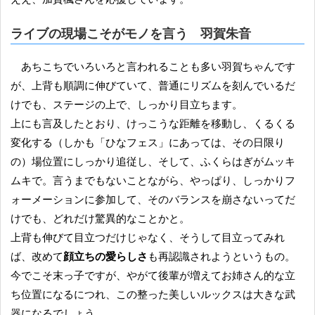
ライブの現場こそがモノを言う 羽賀朱音
あちこちでいろいろと言われることも多い羽賀ちゃんです
が、上背も順調に伸びていて、普通にリズムを刻んでいるだ
けでも、ステージの上で、しっかり目立ちます。
上にも言及したとおり、けっこうな距離を移動し、くるくる
変化する（しかも「ひなフェス」にあっては、その日限り
の）場位置にしっかり追従し、そして、ふくらはぎがムッキ
ムキで。言うまでもないことながら、やっぱり、しっかりフ
ォーメーションに参加して、そのバランスを崩さないってだ
けでも、どれだけ驚異的なことかと。
上背も伸びて目立つだけじゃなく、そうして目立ってみれ
ば、改めて
顔立ちの愛らしさ
も再認識されようというもの。
今でこそ末っ子ですが、やがて後輩が増えてお姉さん的な立
ち位置になるにつれ、この整った美しいルックスは大きな武
器になるでしょう。