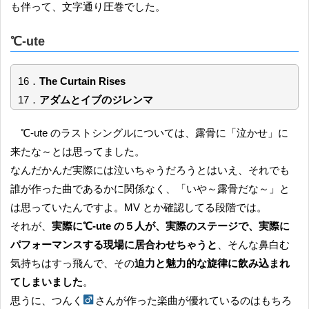
も伴って、文字通り圧巻でした。
℃-ute
16．
The Curtain Rises
17．
アダムとイブのジレンマ
℃-ute のラストシングルについては、露骨に「泣かせ」に
来たな～とは思ってました。
なんだかんだ実際には泣いちゃうだろうとはいえ、それでも
誰が作った曲であるかに関係なく、「いや～露骨だな～」と
は思っていたんですよ。MV とか確認してる段階では。
それが、
実際に℃-ute の５人が、実際のステージで、実際に
パフォーマンスする現場に居合わせちゃうと
、そんな鼻白む
気持ちはすっ飛んで、その
迫力と魅力的な旋律に飲み込まれ
てしまいました
。
思うに、つんく
さんが作った楽曲が優れているのはもちろ