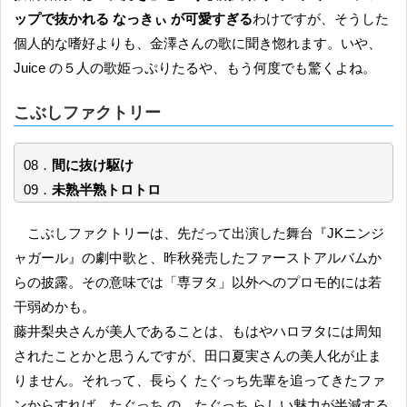
ップで抜かれる なっきぃ が可愛すぎる
わけですが、そうした
個人的な嗜好よりも、金澤さんの歌に聞き惚れます。いや、
Juice の５人の歌姫っぷりたるや、もう何度でも驚くよね。
こぶしファクトリー
08．
間に抜け駆け
09．
未熟半熟トロトロ
こぶしファクトリーは、先だって出演した舞台『JKニンジ
ャガール』の劇中歌と、昨秋発売したファーストアルバムか
らの披露。その意味では「専ヲタ」以外へのプロモ的には若
干弱めかも。
藤井梨央さんが美人であることは、もはやハロヲタには周知
されたことかと思うんですが、田口夏実さんの美人化が止ま
りません。それって、長らく たぐっち先輩を追ってきたファ
ンからすれば、たぐっち の、たぐっち らしい魅力が半減する