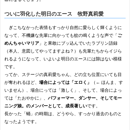
ついに羽化した明日のエース 牧野真莉愛
ぎこちなかった表情もすっかり自然に愛らしく輝くように
なって、不機嫌な先輩に向かっても蚊の鳴くような声で「
ご
めんちゃいマリア
」と果敢にブッ込んでいたラブリン語録
（本人、意図してやってますよね？）も先輩たちからイジら
れるようになって、いよいよ明日のエースには隙はない模様
です。
ってか、ステージの真莉愛ちゃん、どの立ち位置にいても目
が奪われるほど、
場合によっては「エロく」
（← ほんま、す
いません）、場合にっては「激しく」、そして、場合によっ
ては「たおやかに」、
パフォーマー、ダンサー、そしてモー
ニング娘。のメンバーとして、成長著しい
です。
長かった「蛹」の時期は、どうやら、すっかり過去のものと
なったようです。