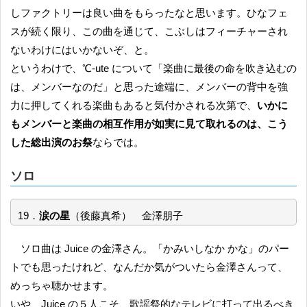
しファクトリーは良い曲をもらったなと思います。ひなフェ
スが続く限り、この曲を通じて、こぶしはフィーチャーされ
ないわけにはいかないぞ、と。
というわけで、℃-ute について「楽曲に最後の命を吹き込むの
は、メンバーなのだ」と思った途端に、メンバーの背中を強
力に押してくれる楽曲もあると気付かされる次第で、
いかに
もメンバーと楽曲の相互作用が如実に見て取れるのは、こう
した総出演のお祭
ならでは。
ソロ
19．
涙の星
（後藤真希） 金澤朋子
ソロ曲は Juice の金澤さん。「かみいしなか かな」のパー
トでも思ったけれど、なんだか気がついたら金澤さんって、
めっちゃ聴かせます。
いや、Juice の５人こそ、歌謡祭的なテレビに打って出るべき