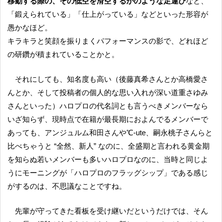
移動する際の、その低空を滑空するかのような足運び
など、
「鍛えられている」「仕上がっている」などといった形容が
愚かなほど。
キラキラと笑顔を振りまくパフォーマンスの影で、どれほど
の研鑽が積まれていることかと。
それにしても、知名度も高い（後藤真希さんとか高橋愛さ
んとか、そして投稿者の個人的な思い入れが深い道重さゆみ
さんといった）ハロプロの代名詞とも言うべきメンバーなら
いざ知らず、現時点で在籍が最長期におよんでるメンバーで
あっても、アンジュルム和田さんや℃-ute、嗣永桃子さんらと
比べちゃうと “全然、新人” なのに、全盛期と言われる黄金期
を知らぬ若いメンバーも多いハロプロなのに、当時と同じよ
うにモーニングが「ハロプロのフラッグシップ」である感じ
がするのは、不思議なことですね。
先輩が守ってきた看板を受け継いだというだけでは、そん