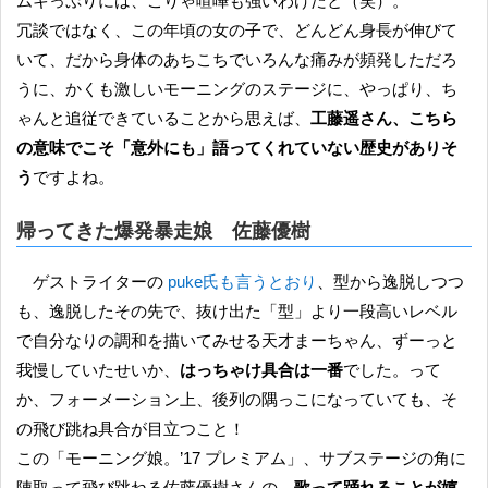
ムキっぷりには、こりゃ喧嘩も強いわけだと（笑）。
冗談ではなく、この年頃の女の子で、どんどん身長が伸びて
いて、だから身体のあちこちでいろんな痛みが頻発しただろ
うに、かくも激しいモーニングのステージに、やっぱり、ち
ゃんと追従できていることから思えば、
工藤遥さん、こちら
の意味でこそ「意外にも」語ってくれていない歴史がありそ
う
ですよね。
帰ってきた爆発暴走娘 佐藤優樹
ゲストライターの
puke氏も言うとおり
、型から逸脱しつつ
も、逸脱したその先で、抜け出た「型」より一段高いレベル
で自分なりの調和を描いてみせる天才まーちゃん、ずーっと
我慢していたせいか、
はっちゃけ具合は一番
でした。って
か、フォーメーション上、後列の隅っこになっていても、そ
の飛び跳ね具合が目立つこと！
この「モーニング娘。’17 プレミアム」、サブステージの角に
陣取って飛び跳ねる佐藤優樹さんの、
歌って踊れることが嬉