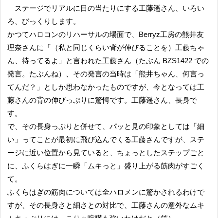
ステージでリアルに目の当たりにする工藤遥さん、いろい
ろ、びっくりします。
かつてハロコンのリハーサルの場面で、Berryz工房の熊井友
理奈さんに「（私と同じくらい背が伸びることを）工藤ちゃ
ん、待ってるよ」と言われた工藤さん（たぶん BZS1422 での
発言。たぶんね）、その発言の当時は「熊井ちゃん、何言っ
てんだ？」としか思わなかったものですが、今となっては工
藤さんの背の伸びっぷりに驚愕です。工藤遥さん、長身で
す。
で、その長身っぷりと併せて、パッと見の印象としては「細
い」ってことが最初に飛び込んでくる工藤さんですが、ステ
ージに近い位置から見ていると、ちょっとしたステップごと
に、ふくらはぎに一瞬「ムキっと」盛り上がる筋肉がすごく
て。
ふくらはぎの筋肉については全ハロメンに驚かされるわけで
すが、その長身さと細さとの対比で、工藤さんの意外なムキ