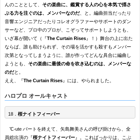
んのこととして、
その楽曲に、鑑賞する人の心を本気で揺さ
ぶる力を注ぐのは、メンバーなのだ
、と。編曲担当だったり
音響エンジニアだったりコレオグラファーやサポートのダン
サーなど、プロ中のプロが、こぞってサポートしようとも、
いざ幕が開いて（『
The Curtain Rises
』！）舞台の上に出た
ならば、誰も助けられず、その場を活かすも殺すもメンバー
次第となってしまうように、誰が作ってどんな具合に編曲し
ようとも、
その楽曲に最後の命を吹き込むのは、メンバーな
のだ
と。
ええ、『
The Curtain Rises
』には、やられました。
ハロプロ オールキャスト
18．
桜ナイトフィーバー
℃-ute パートを終えて、矢島舞美さんの呼び掛けから、全
員総出演の『
桜ナイトフィーバー
』。こればっかりは、こぶ