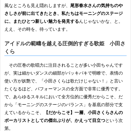
風なところも見え隠れしますが、
尾形春水さんの気持ちのや
さしさが前に出てきたとき、私たちはモーニングのステージ
に、またひとつ新しい魅力を発見する
んじゃないかな、と。
ええ、その時を、待っています。
アイドルの範疇を越える圧倒的すぎる歌姫 小田さ
くら
その圧巻の歌唱力に注目されることが多い小田ちゃんです
が、実は細かいダンスの細部がパッキパキで明瞭で、表情の
使い方が妖艶で、「小田さくらは歌だけじゃない！」と言い
たくなるほど、パフォーマンスの全方面で非常に優秀です。
で、あらゆるスキルにおいて全方位的に優秀だからこそ、だ
から「モーニングのステージのバランス」を基底の部分で支
えているからこそ、
【だからこそ】一層、小田さくらさんの
ボーカリストとしての傑出ぶりが、かえって目立つ
という次
第。