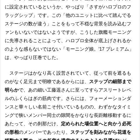
に設定されているというか、やっぱり「さすがハロプロのフ
ラッグシップ」です。この「他のユニットに比べて踏んでる
ステージの数が違う」ことをもって不穏な背景を読み込むフ
ァンもいないではないようですが、こうした旗艦モーニング
に先導されることによって、ハロプロ全体が底上げされるか
のような感もないではない「モーニング娘。’17 プレミアム」
は、やっぱり圧巻でした。
ステージはかなり高く設営されていて、従って前を遮るも
のがなく足元まで明瞭であるからには、
ステップの細部まで
明らか
で、あの細い工藤遥さんに至ってすらアスリートレベ
ルのふくらはぎの筋肉です。さらには、フォーメーションダ
ンスと華々しい名前こそ付いているものの、わずかなタイミ
ングで狭いメンバー同士の隙間をかなりな長距離移動するに
あたって、その刹那だけ、
定められた場位置へと向かう必死
の形相
のメンバーであったり、
ステップを刻みながら花道を