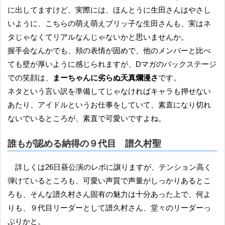
に出してますけど、実際には、ほんとうに生田さんはやさし
いように、こちらの萌え萌えブリッ子な生田さんも、実はネ
タじゃなくてリアルなんじゃないかと思いませんか。
握手会なんかでも、頬の表情が固めで、他のメンバーと比べ
ても壁が厚いように感じられますが、Dマガのバックステージ
での笑顔は、
まーちゃんに劣らぬ天真爛漫さ
です。
ネタという言い訳を準備してじゃなければキャラも押せない
あたり、アイドルというお仕事をしていて、素直になり切れ
ないでいるところが、素直で可愛いですよね。
誰もが認める納得の９代目 譜久村聖
詳しくは26日昼公演のレポに譲りますが、テンション高く
弾けているところも、可愛い声質で声量がしっかりあるとこ
ろも、そんな譜久村さん固有の魅力は十分あった上で、何よ
りも、９代目リーダーとして譜久村さん、堂々のリーダーっ
ぷりかと。