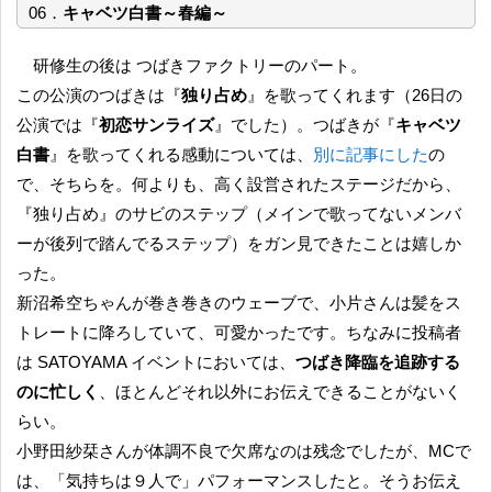
06．
キャベツ白書～春編～
研修生の後は つばきファクトリーのパート。
この公演のつばきは『
独り占め
』を歌ってくれます（26日の
公演では『
初恋サンライズ
』でした）。つばきが『
キャベツ
白書
』を歌ってくれる感動については、
別に記事にした
の
で、そちらを。何よりも、高く設営されたステージだから、
『独り占め』のサビのステップ（メインで歌ってないメンバ
ーが後列で踏んでるステップ）をガン見できたことは嬉しか
った。
新沼希空ちゃんが巻き巻きのウェーブで、小片さんは髪をス
トレートに降ろしていて、可愛かったです。ちなみに投稿者
は SATOYAMA イベントにおいては、
つばき降臨を追跡する
のに忙しく
、ほとんどそれ以外にお伝えできることがないく
らい。
小野田紗栞さんが体調不良で欠席なのは残念でしたが、MCで
は、「気持ちは９人で」パフォーマンスしたと。そうお伝え