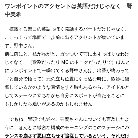
ワンポイントのアクセントは英語だけじゃなく 野
中美希
披露する楽曲の英語っぽく発話するパートだけじゃなく、
ここっ！って場面で一歩前に出るアクセントが効いていま
す、野中さん。
前に前にと、私が私がと、ガッついて前に出ずっぱりなわけ
じゃなく、（歌割だったり MC のトークだったりで）ほんと
にワンポイントで一瞬出てくる野中さんは、出番が終わって
（と自分で悟って）元の立ち位置に引っ込む時に、微妙に後
悔しているかのような表情をする時もあるから、アイドルと
してステージに立ちながら自分にスポットが当たることに、
もしかしたら迷いがあるのかもしれません。
でもね、冒頭でも述べ、羽賀ちゃんについても言及したよ
うに、ほんとに緻密な構成のモーニングのこのステージに
バ
ランスを崩さす悪目立ちせず追従しているという、それだけ