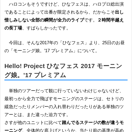
ハロコンもそうですけど、ひなフェスは、ハロプロ総出演
であることによって出番が限定されるから、だからこそ
出し
惜しみしない全部の瞬間が全力のライブ
です。
２時間半越え
の長丁場
、すばらしかったです。
今回は、そんな2017年の「ひなフェス」より、25日のお昼
の「モーニング娘。’17 プレミアム」について。
Hello! Project ひなフェス 2017 モーニン
グ娘。’17 プレミアム
単独のツアーだって観に行っていないわけじゃないけど、
最初っから全力で飛ばすモーニングのステージは、セトリの
緩急だったりメンバーの入れ替わりだったりがある単独のツ
アーとは、また違った迫力です。
さすが他のユニットに比べて
踏んでるステージの数が違うモ
ーニング
、全体的な底上げというか、当たり前の基準が高め