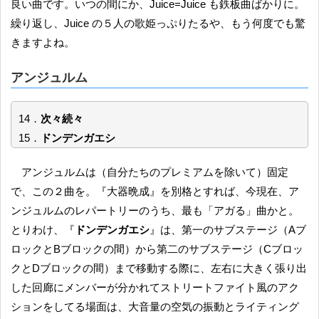
良い曲です。いつの間にか、Juice=Juice も鉄板曲ばかりに。
繰り返し、Juice の５人の歌姫っぷりたるや、もう何度でも驚
きますよね。
アンジュルム
14．
次々続々
15．
ドンデンガエシ
アンジュルムは（自分たちのプレミアムを除いて）固定
で、この２曲を。『大器晩成』を別格とすれば、今現在、ア
ンジュルムのレパートリーのうち、最も「アガる」曲かと。
とりわけ、『
ドンデンガエシ
』は、第一のサブステージ（Aブ
ロックとBブロックの間）から第二のサブステージ（Cブロッ
クとDブロックの間）まで移動する際に、左右に大きく張り出
した回廊にメンバーが分かれてストリートファイト風のアク
ションをしてる場面は、大音量の空気の振動とライティング