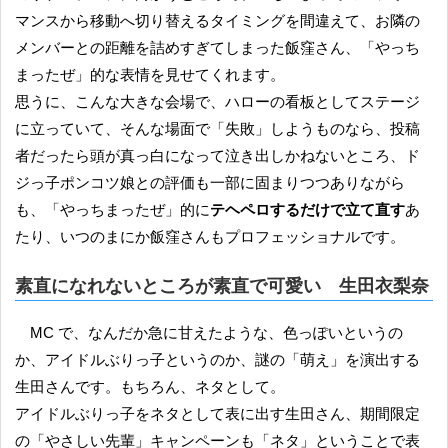
マンスから移動へ切り替えるタイミングを間違えて、お隣の
メンバーとの距離を詰めすぎてしまった飯窪さん、「やっち
まったぜ」的な表情を見せてくれます。
思うに、こんな大きな会場で、ハローの看板としてステージ
に立っていて、そんな場面で「失敗」しようものなら、投稿
者だったら頭が真っ白になって泣き出しかねないところ、ド
ジっ子ポンコツ娘との評価も一部に固まりつつありながら
も、「やっちまったぜ」的に
テヘペロするだけで立て直す
あ
たり、いつのまにか飯窪さんもプロフェッショナルです。
素直になれないところが素直で可愛い 生田衣梨奈
MC で、なんだか急に甘えたような、色っぽいというの
か、アイドルぶりっ子というのか、謎の「萌え」を演出する
生田さんです。もちろん、ネタとして。
アイドルぶりっ子をネタとして表に出す生田さん、期間限定
の「やさしい先輩」キャンペーンも「ネタ」ということで表