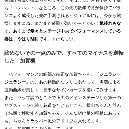
も「コンパクト」なところ、この先の数年で背が伸びてバラ
ンスよく成長した先の予測されるビジュアルには、今から戦
慄しますよね。まだまだ経験が浅いからとかいう
気後れもな
く、あくまで堂々とステージ中央でパフォーマンスしている
姿は、やはり刮目
です。すばらしい。
諦めないその一点のみで、すべてのマイナスを逆転
した 加賀楓
パフォーマンスの細部が端正な加賀ちゃん、『
ジェラシー
ジェラシー
』の、あの特徴的なフリにあたって、両腕による
波動曲線が美しく、見事なサインカーブを描いてみせます。
また、ラップ調のところで正面のメインステージから第一の
サブステージへ続く花道をたどるところ、横山ちゃんと並ん
で先頭で移動する加賀ちゃん、そんな駆け足の移動にあって
も、ちゃんとラッパー風のアドリブを入れてます。
ええ、加賀楓さんを応援しています。