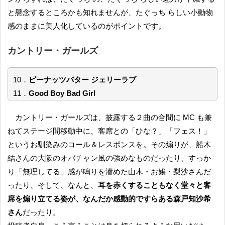
と懸念するところかも知れませんが、たぐっち らしい小動物
感のままに美人化しているのがポイントです。
カントリー・ガールズ
10．
ピーナッツバター ジェリーラブ
11．
Good Boy Bad Girl
カントリー・ガールズは、披露する２曲の合間に MC も兼
ねてステージ間移動中に、客席との「ひな？」「フェス！」
というお馴染みのコール＆レスポンスを。その煽りが、船木
結さんの大阪のオバチャン風の強めなものだったり、すっか
り「無理してる」感が鳴りを潜めた山木・お嬢・梨沙さんだ
ったり、そして、なんと、
耳を赤くすることもなく堂々と客
席を煽り立てる姿が、なんだか感動的ですらある森戸知沙希
さん
だったり。