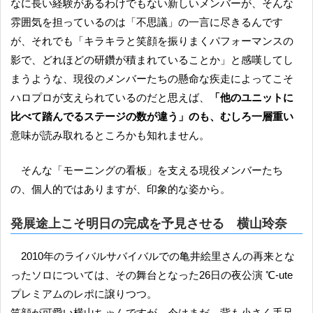
なに長い経験があるわけでもない新しいメンバーが、そんな
雰囲気を担っているのは「不思議」の一言に尽きるんです
が、それでも「キラキラと笑顔を振りまくパフォーマンスの
影で、どれほどの研鑽が積まれていることか」と感嘆してし
まうような、現役のメンバーたちの懸命な疾走によってこそ
ハロプロが支えられているのだと思えば、
「他のユニットに
比べて踏んでるステージの数が違う」のも、むしろ一層重い
意味が読み取れるところかも知れません。
そんな「モーニングの看板」を支える現役メンバーたち
の、個人的ではありますが、印象的な姿から。
発展途上こそ明日の完成を予見させる 横山玲奈
2010年のライバルサバイバルでの亀井絵里さんの再来とな
ったソロについては、その舞台となった26日の夜公演 ℃-ute
プレミアムのレポに譲りつつ。
笑顔が可愛い横山ちゃんですが、今はまだ、背も小さく手足